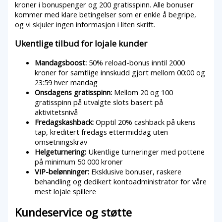
kroner i bonuspenger og 200 gratisspinn. Alle bonuser
kommer med klare betingelser som er enkle å begripe,
og vi skjuler ingen informasjon i liten skrift.
Ukentlige tilbud for lojale kunder
Mandagsboost:
50% reload-bonus inntil 2000
kroner for samtlige innskudd gjort mellom 00:00 og
23:59 hver mandag
Onsdagens gratisspinn:
Mellom 20 og 100
gratisspinn på utvalgte slots basert på
aktivitetsnivå
Fredagskashback:
Opptil 20% cashback på ukens
tap, kreditert fredags ettermiddag uten
omsetningskrav
Helgeturnering:
Ukentlige turneringer med pottene
på minimum 50 000 kroner
VIP-belønninger:
Eksklusive bonuser, raskere
behandling og dedikert kontoadministrator for våre
mest lojale spillere
Kundeservice og støtte