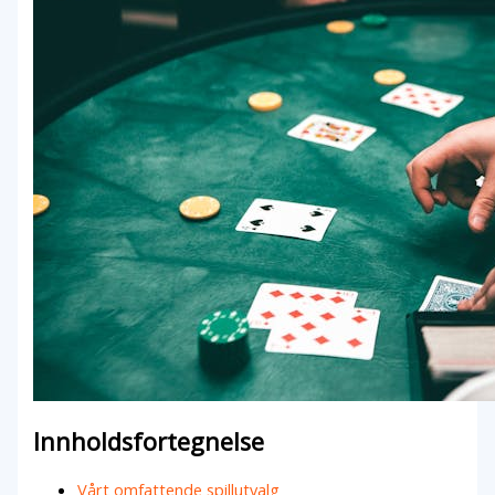
Innholdsfortegnelse
Vårt omfattende spillutvalg