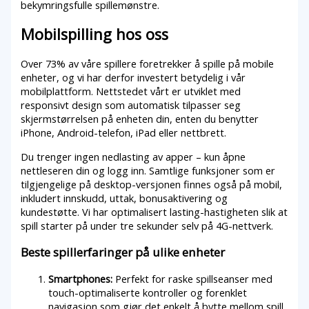
bekymringsfulle spillemønstre.
Mobilspilling hos oss
Over 73% av våre spillere foretrekker å spille på mobile
enheter, og vi har derfor investert betydelig i vår
mobilplattform. Nettstedet vårt er utviklet med
responsivt design som automatisk tilpasser seg
skjermstørrelsen på enheten din, enten du benytter
iPhone, Android-telefon, iPad eller nettbrett.
Du trenger ingen nedlasting av apper – kun åpne
nettleseren din og logg inn. Samtlige funksjoner som er
tilgjengelige på desktop-versjonen finnes også på mobil,
inkludert innskudd, uttak, bonusaktivering og
kundestøtte. Vi har optimalisert lasting-hastigheten slik at
spill starter på under tre sekunder selv på 4G-nettverk.
Beste spillerfaringer på ulike enheter
Smartphones:
Perfekt for raske spillseanser med
touch-optimaliserte kontroller og forenklet
navigasjon som gjør det enkelt å bytte mellom spill