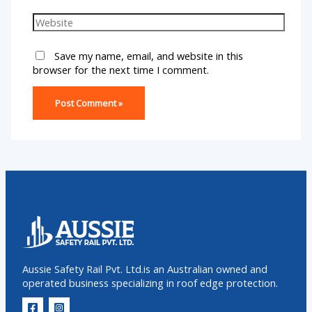
Save my name, email, and website in this
browser for the next time I comment.
Aussie Safety Rail Pvt. Ltd.is an Australian owned and
operated business specializing in roof edge protection.