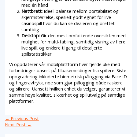
med én hånd
Nettbrett:
Ideell balanse mellom portabilitet og
skjermstørrelse, spesielt godt egnet for live
casinospill hvor du kan se dealeren og brettet
samtidig
Desktop:
Gir den mest omfattende oversikten med
mulighet for multi-tabling, samtidig visning av flere
live spill, og enklere tilgang til detaljerte
spillstatistikker
Vi oppdaterer vår mobilplattform hver fjerde uke med
forbedringer basert på tilbakemeldinger fra spillere. Siste
oppgradering inkluderte biometrisk pålogging via Face ID
og fingeravtrykk, noe som gjør pålogging både raskere
og sikrere. Uansett hvilken enhet du velger, garanterer vi
samme høye kvalitet, sikkerhet og spillutvalg på samtlige
plattformer.
←
Previous Post
Next Post
→