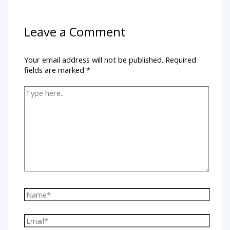
Leave a Comment
Your email address will not be published.
Required
fields are marked
*