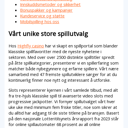
Innskuddsmetoder og sikkerhet
Bonuspakker og kampanjer
Kundeservice og støtte
Mobilspilling hos oss
Vårt unike store spillutvalg
Hos
Highfly casino
har vi skapt en spillportal som blander
klassiske spillfavoritter med de nyeste nyhetene i
sektoren. Med over over 2500 distinkte spilltitler spredt
på åtte spillkategorier, presenterer vi en spillerfaring som
matcher både nybegynnere og erfarne spillere. Vårt nære
samarbeid med 47 fremste spillutviklere sørger for at du
kontinuerlig finner noe nytt og interessant å utforske.
Slots representerer kjernen i vårt samlede tilbud, med alt
fra tre-hjuls klassiske spill til avanserte video slots med
progressive jackpotter. Vi fornyer spillutvalget vårt hver
uke uke med minimum fem friske titler, noe som sikrer at
du alltid har adgang til de siste titlene på bransjen. Basert
på den nasjonale Lotteritilsynets årsrapport fra 2023 står
for online spillautomater 68 prosent av all online