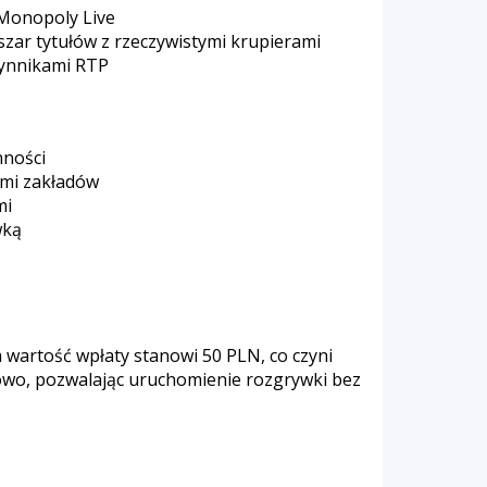
 Monopoly Live
szar tytułów z rzeczywistymi krupierami
zynnikami RTP
nności
ami zakładów
mi
wką
wartość wpłaty stanowi 50 PLN, co czyni
owo, pozwalając uruchomienie rozgrywki bez