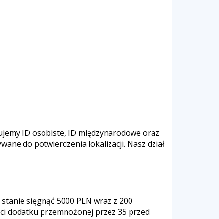
tujemy ID osobiste, ID międzynarodowe oraz
ane do potwierdzenia lokalizacji. Nasz dział
w stanie sięgnąć 5000 PLN wraz z 200
ści dodatku przemnożonej przez 35 przed