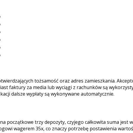
%
%
%
%
%
%
potwierdzających tożsamość oraz adres zamieszkania. Akcep
t faktury za media lub wyciągi z rachunków są wykorzystyw
fikacji dalsze wypłaty są wykonywane automatycznie.
 na początkowe trzy depozyty, czyjego całkowita suma jest 
mogowi wagerem 35x, co znaczy potrzebę postawienia warto