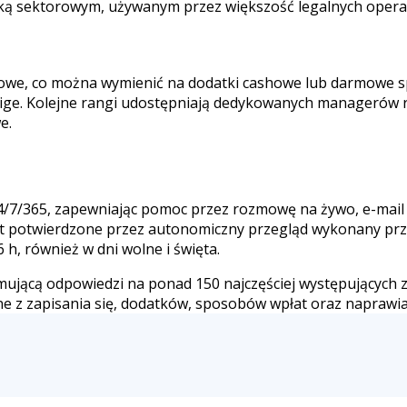
yką sektorowym, używanym przez większość legalnych opera
iowe, co można wymienić na dodatki cashowe lub darmowe s
tige. Kolejne rangi udostępniają dedykowanych managerów 
e.
4/7/365, zapewniając pomoc przez rozmowę na żywo, e-mail
o jest potwierdzone przez autonomiczny przegląd wykonany 
h, również w dni wolne i święta.
ującą odpowiedzi na ponad 150 najczęściej występujących 
e z zapisania się, dodatków, sposobów wpłat oraz naprawi