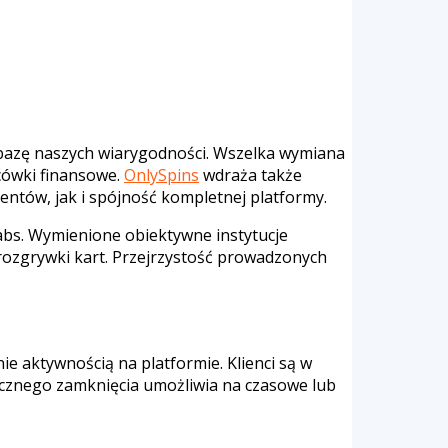
t bazę naszych wiarygodności. Wszelka wymiana
cówki finansowe.
OnlySpins
wdraża także
ntów, jak i spójność kompletnej platformy.
abs. Wymienione obiektywne instytucje
rozgrywki kart. Przejrzystość prowadzonych
 aktywnością na platformie. Klienci są w
tycznego zamknięcia umożliwia na czasowe lub