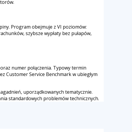
torów.
piny. Program obejmuje z VI poziomów:
rachunków, szybsze wypłaty bez pułapów,
 oraz numer połączenia. Typowy termin
przez Customer Service Benchmark w ubiegłym
zagadnień, uporządkowanych tematycznie.
ania standardowych problemów technicznych.