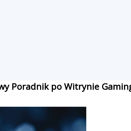
wy Poradnik po Witrynie Gamin