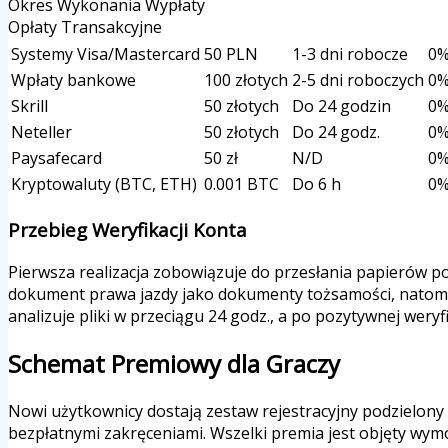
Okres Wykonania Wypłaty
Opłaty Transakcyjne
Systemy Visa/Mastercard
50 PLN
1-3 dni robocze
0
Wpłaty bankowe
100 złotych
2-5 dni roboczych
0
Skrill
50 złotych
Do 24 godzin
0
Neteller
50 złotych
Do 24 godz.
0
Paysafecard
50 zł
N/D
0
Kryptowaluty (BTC, ETH)
0.001 BTC
Do 6 h
0
Przebieg Weryfikacji Konta
Pierwsza realizacja zobowiązuje do przesłania papierów 
dokument prawa jazdy jako dokumenty tożsamości, natomias
analizuje pliki w przeciągu 24 godz., a po pozytywnej wery
Schemat Premiowy dla Graczy
Nowi użytkownicy dostają zestaw rejestracyjny podzielony
bezpłatnymi zakręceniami. Wszelki premia jest objęty wy