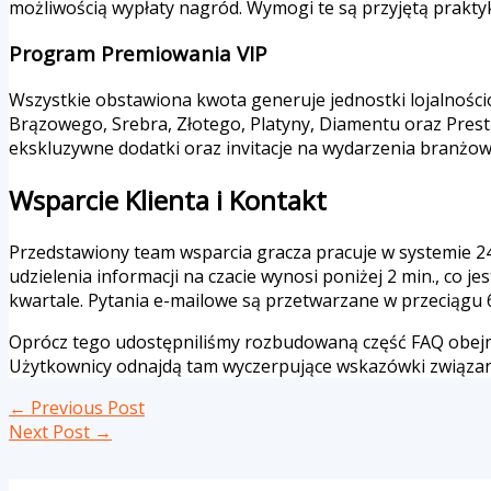
możliwością wypłaty nagród. Wymogi te są przyjętą prakt
Program Premiowania VIP
Wszystkie obstawiona kwota generuje jednostki lojalnośc
Brązowego, Srebra, Złotego, Platyny, Diamentu oraz Pres
ekskluzywne dodatki oraz invitacje na wydarzenia branżow
Wsparcie Klienta i Kontakt
Przedstawiony team wsparcia gracza pracuje w systemie 2
udzielenia informacji na czacie wynosi poniżej 2 min., c
kwartale. Pytania e-mailowe są przetwarzane w przeciągu 6 
Oprócz tego udostępniliśmy rozbudowaną część FAQ obejm
Użytkownicy odnajdą tam wyczerpujące wskazówki związan
←
Previous Post
Next Post
→