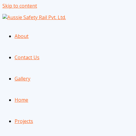
Skip to content
About
Contact Us
Gallery
Home
Projects