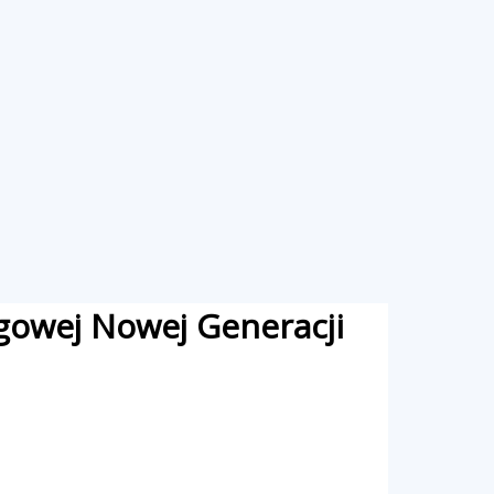
gowej Nowej Generacji