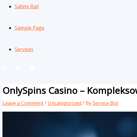
Safety Rail
Sample Page
Services
OnlySpins Casino – Komplekso
Leave a Comment
/
Uncategorized
/ By
Service Bot