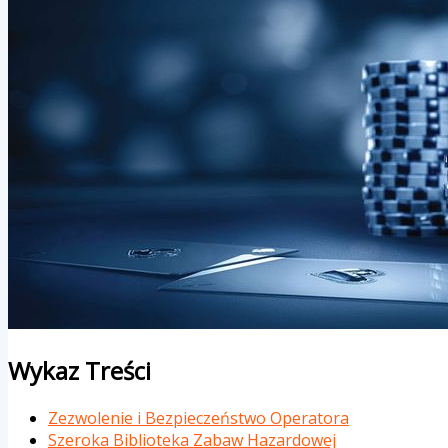
Wykaz Treści
Zezwolenie i Bezpieczeństwo Operatora
Szeroka Biblioteka Zabaw Hazardowej