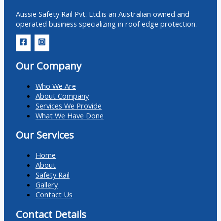
Aussie Safety Rail Pvt. Ltd.is an Australian owned and
operated business specializing in roof edge protection.
Our Company
Who We Are
About Company
Services We Provide
What We Have Done
Our Services
Home
About
Safety Rail
Gallery
Contact Us
Contact Details