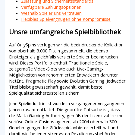
Zulassung und Sicherheitsstandards
Verfügbare Zahlungsoptionen
Weshalb Spieler uns vertrauen
Flexibles Spielvergnügen ohne Kompromisse
Unsre umfangreiche Spielbibliothek
Auf OnlySpins verfügen wir die beeindruckende Kollektion
von oberhalb 3.000 Titeln gesammelt, die ebenso
Einsteiger als gleichfalls versierte Spieler beeindrucken
wird. Dieses Portfolio enthält Traditionelle Spiele,
zeitgemäße Video-Slots wie auch Live-Gaming-
Möglichkeiten von renommierten Entwicklern darunter
NetEnt, Pragmatic Play sowie Evolution Gaming. Jedweder
Titel bleibt gewissenhaft gewählt, damit beste
Spielqualität sicherzustellen sichern.
Jene Spielindustrie ist wurde in vergangener vergangenen
Jahren rasant entfaltet. Die geprüfte Tatsache ist, dass
die Malta Gaming Authority, gemäß der Lizenz zahlreiche
seriöse Online-Casinos agieren, ab 2004 oberhalb 300
Genehmigungen für Glücksspielanbieter erteilt hat und
damit wie ‘ne jener strengsten Regulierungsbehörden