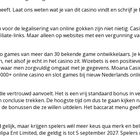
eeft. Laat ons weten wat je van dit casino vindt en schrijf j
oor de legalisering van online gokken zijn niet nietig. C
iate-links. Maar alleen op websites met een vergunning van d
no games van meer dan 30 bekende game ontwikkelaars. Je k
net alsof je echt in het casino zit. Wizebets is een positiev
o waar men zorgvuldig omgaat met je gegevens. Moana Casin
00+ online casino en slot games bij nieuw Nederlands onli
ie vertrouwd aanvoelt. Het is een vrij standaard bonus in ver
conclusie trekken. De hoogste tijd om dus te gaan kijken na
 bonussen die ze willen uitdelen. Het baccarat menu geeft d
gelijk, maar krijgen spelers wél meer keus qua merk en bele
ipa Ent Limited, die geldig is tot 5 september 2027. Spel