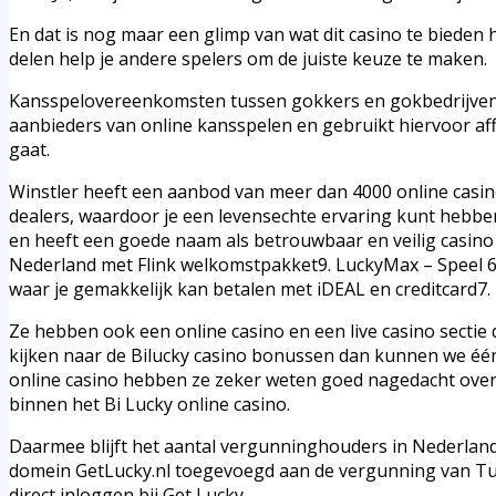
En dat is nog maar een glimp van wat dit casino te bieden h
delen help je andere spelers om de juiste keuze te maken.
Kansspelovereenkomsten tussen gokkers en gokbedrijven v
aanbieders van online kansspelen en gebruikt hiervoor affil
gaat.
Winstler heeft een aanbod van meer dan 4000 online casi
dealers, waardoor je een levensechte ervaring kunt hebben, 
en heeft een goede naam als betrouwbaar en veilig casin
Nederland met Flink welkomstpakket9. LuckyMax – Speel 60
waar je gemakkelijk kan betalen met iDEAL en creditcard7.
Ze hebben ook een online casino en een live casino sectie d
kijken naar de Bilucky casino bonussen dan kunnen we één 
online casino hebben ze zeker weten goed nagedacht over de
binnen het Bi Lucky online casino.
Daarmee blijft het aantal vergunninghouders in Nederland 
domein GetLucky.nl toegevoegd aan de vergunning van Tul
direct inloggen bij Get Lucky.