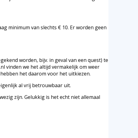
d laag minimum van slechts € 10. Er worden geen
gekend worden, bijv. in geval van een quest) te
nl vinden we het altijd vermakelijk om weer
d hebben het daarom voor het uitkiezen.
genlijk al vrij betrouwbaar uit.
ezig zijn. Gelukkig is het echt niet allemaal