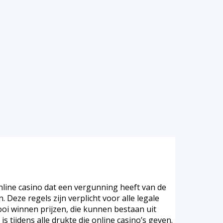
online casino dat een vergunning heeft van de
Deze regels zijn verplicht voor alle legale
ooi winnen prijzen, die kunnen bestaan uit
s tijdens alle drukte die online casino’s geven.