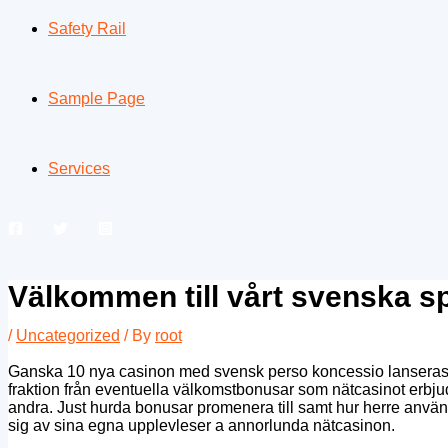
Safety Rail
Sample Page
Services
Välkommen till vårt svenska s
/
Uncategorized
/ By
root
Ganska 10 nya casinon med svensk perso koncessio lanseras i
fraktion från eventuella välkomstbonusar som nätcasinot erbjude
andra. Just hurda bonusar promenera till samt hur herre använde
sig av sina egna upplevleser a annorlunda nätcasinon.