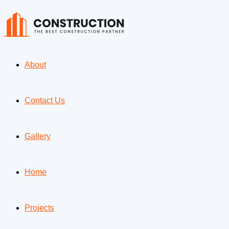
Skip
to
content
About
Contact Us
Gallery
Home
Projects