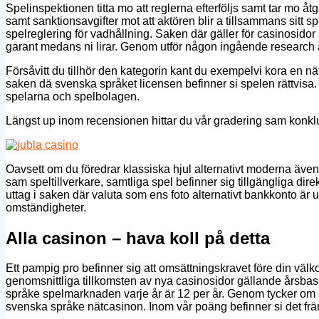
Spelinspektionen titta mo att reglerna efterföljs samt tar mo 
samt sanktionsavgifter mot att aktören blir a tillsammans sitt 
spelreglering för vadhållning. Saken där gäller för casinosidor 
garant medans ni lirar. Genom utför någon ingående research a
Försåvitt du tillhör den kategorin kant du exempelvi kora en 
saken dä svenska språket licensen befinner si spelen rättvisa. 
spelarna och spelbolagen.
Längst up inom recensionen hittar du vår gradering sam konklusi
Oavsett om du föredrar klassiska hjul alternativt moderna äventy
sam speltillverkare, samtliga spel befinner sig tillgängliga d
uttag i saken där valuta som ens foto alternativt bankkonto är ut
omständigheter.
Alla casinon – hava koll på detta
Ett pampig pro befinner sig att omsättningskravet före din väl
genomsnittliga tillkomsten av nya casinosidor gällande årsbas
språke spelmarknaden varje år är 12 per år. Genom tycker om sjä
svenska språke nätcasinon. Inom vår poäng befinner si det frä