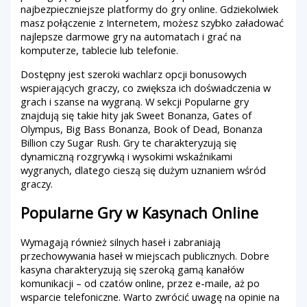
najbezpieczniejsze platformy do gry online. Gdziekolwiek
masz połączenie z Internetem, możesz szybko załadować
najlepsze darmowe gry na automatach i grać na
komputerze, tablecie lub telefonie.
Dostępny jest szeroki wachlarz opcji bonusowych
wspierających graczy, co zwiększa ich doświadczenia w
grach i szanse na wygraną. W sekcji Popularne gry
znajdują się takie hity jak Sweet Bonanza, Gates of
Olympus, Big Bass Bonanza, Book of Dead, Bonanza
Billion czy Sugar Rush. Gry te charakteryzują się
dynamiczną rozgrywką i wysokimi wskaźnikami
wygranych, dlatego cieszą się dużym uznaniem wśród
graczy.
Popularne Gry w Kasynach Online
Wymagają również silnych haseł i zabraniają
przechowywania haseł w miejscach publicznych. Dobre
kasyna charakteryzują się szeroką gamą kanałów
komunikacji – od czatów online, przez e-maile, aż po
wsparcie telefoniczne. Warto zwrócić uwagę na opinie na