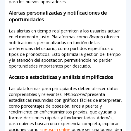
para los nuevos apostadores.
Alertas personalizadas y notificaciones de
oportunidades
Las alertas en tiempo real permiten a los usuarios actuar
en el momento justo. Plataformas como
Betano
ofrecen
notificaciones personalizadas en función de las
preferencias del usuario, como partidos específicos o
tipos de pronósticos. Esto optimiza la gestión del tiempo
y la atención del apostador, permitiéndole no perder
oportunidades importantes por descuido.
Acceso a estadísticas y análisis simplificados
Las plataformas para principiantes deben ofrecer datos
comprensibles y relevantes.
Whoscored
presenta
estadísticas resumidas con gráficos fáciles de interpretar,
como porcentajes de posesión, tiros a puerta y
rendimiento en enfrentamientos previos, que ayudan a
formar decisiones rápidas y fundamentadas. Además,
para quienes buscan una experiencia completa, explorar
opciones como
ringospin online
puede ser una buena idea