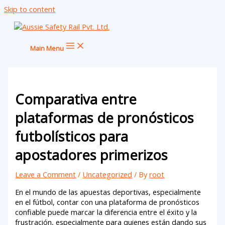
Skip to content
Main Menu
Comparativa entre
plataformas de pronósticos
futbolísticos para
apostadores primerizos
Leave a Comment
/
Uncategorized
/ By
root
En el mundo de las apuestas deportivas, especialmente
en el fútbol, contar con una plataforma de pronósticos
confiable puede marcar la diferencia entre el éxito y la
frustración, especialmente para quienes están dando sus