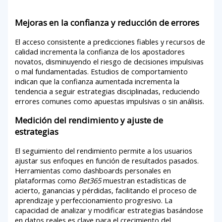
Mejoras en la confianza y reducción de errores
El acceso consistente a predicciones fiables y recursos de
calidad incrementa la confianza de los apostadores
novatos, disminuyendo el riesgo de decisiones impulsivas
o mal fundamentadas. Estudios de comportamiento
indican que la confianza aumentada incrementa la
tendencia a seguir estrategias disciplinadas, reduciendo
errores comunes como apuestas impulsivas o sin análisis.
Medición del rendimiento y ajuste de
estrategias
El seguimiento del rendimiento permite a los usuarios
ajustar sus enfoques en función de resultados pasados.
Herramientas como dashboards personales en
plataformas como
Bet365
muestran estadísticas de
acierto, ganancias y pérdidas, facilitando el proceso de
aprendizaje y perfeccionamiento progresivo. La
capacidad de analizar y modificar estrategias basándose
en datos reales es clave para el crecimiento del