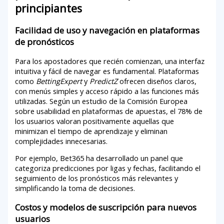
principiantes
Facilidad de uso y navegación en plataformas
de pronósticos
Para los apostadores que recién comienzan, una interfaz
intuitiva y fácil de navegar es fundamental. Plataformas
como
BettingExpert
y
PredictZ
ofrecen diseños claros,
con menús simples y acceso rápido a las funciones más
utilizadas. Según un estudio de la Comisión Europea
sobre usabilidad en plataformas de apuestas, el 78% de
los usuarios valoran positivamente aquellas que
minimizan el tiempo de aprendizaje y eliminan
complejidades innecesarias.
Por ejemplo, Bet365 ha desarrollado un panel que
categoriza predicciones por ligas y fechas, facilitando el
seguimiento de los pronósticos más relevantes y
simplificando la toma de decisiones.
Costos y modelos de suscripción para nuevos
usuarios