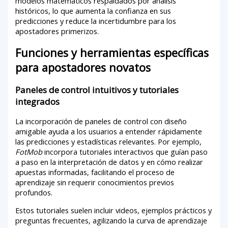
modelos matemáticos respaldados por análisis
históricos, lo que aumenta la confianza en sus
predicciones y reduce la incertidumbre para los
apostadores primerizos.
Funciones y herramientas específicas
para apostadores novatos
Paneles de control intuitivos y tutoriales
integrados
La incorporación de paneles de control con diseño
amigable ayuda a los usuarios a entender rápidamente
las predicciones y estadísticas relevantes. Por ejemplo,
FotMob
incorpora tutoriales interactivos que guían paso
a paso en la interpretación de datos y en cómo realizar
apuestas informadas, facilitando el proceso de
aprendizaje sin requerir conocimientos previos
profundos.
Estos tutoriales suelen incluir videos, ejemplos prácticos y
preguntas frecuentes, agilizando la curva de aprendizaje