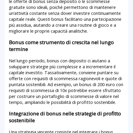
le offerte di bonus senza deposito o le scommesse
gratuite sono ideali, poiché permettono di mantenere
un’attività costante senza dover investire continuamente
capitale reale. Questi bonus facilitano una partecipazione
più assidua, aiutando a creare una routine di gioco e a
migliorare le proprie capacità analitiche.
Bonus come strumento di crescita nel lungo
termine
Nel lungo periodo, bonus con deposito ci aiutano a
sviluppare strategie più complesse e a incrementare il
capitale investito. Tassativamente, conviene puntare su
offerte con requisiti di scommessa ragionevoli e quote di
puntata sostenibili. Ad esempio, un bonus di 200 euro con
requisiti di scommessa di 10x potrebbe essere sfruttato
per costruire un portafoglio di scommesse di valore nel
tempo, ampliando le possibilità di profitto sostenibile.
Integrazione di bonus nelle strategie di profitto
sostenibile
Una strategia vincente consiste nel integrare i bonus