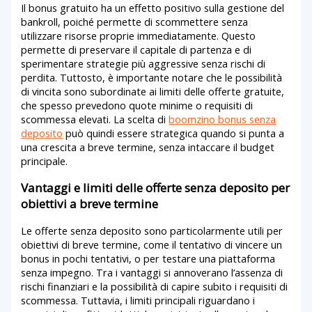
Il bonus gratuito ha un effetto positivo sulla gestione del
bankroll, poiché permette di scommettere senza
utilizzare risorse proprie immediatamente. Questo
permette di preservare il capitale di partenza e di
sperimentare strategie più aggressive senza rischi di
perdita. Tuttosto, è importante notare che le possibilità
di vincita sono subordinate ai limiti delle offerte gratuite,
che spesso prevedono quote minime o requisiti di
scommessa elevati. La scelta di
boomzino bonus senza
deposito
può quindi essere strategica quando si punta a
una crescita a breve termine, senza intaccare il budget
principale.
Vantaggi e limiti delle offerte senza deposito per
obiettivi a breve termine
Le offerte senza deposito sono particolarmente utili per
obiettivi di breve termine, come il tentativo di vincere un
bonus in pochi tentativi, o per testare una piattaforma
senza impegno. Tra i vantaggi si annoverano l’assenza di
rischi finanziari e la possibilità di capire subito i requisiti di
scommessa. Tuttavia, i limiti principali riguardano i