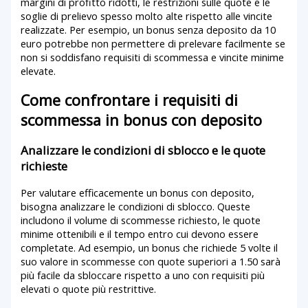
margini di profitto ridotti, le restrizioni sulle quote e le
soglie di prelievo spesso molto alte rispetto alle vincite
realizzate. Per esempio, un bonus senza deposito da 10
euro potrebbe non permettere di prelevare facilmente se
non si soddisfano requisiti di scommessa e vincite minime
elevate.
Come confrontare i requisiti di
scommessa in bonus con deposito
Analizzare le condizioni di sblocco e le quote
richieste
Per valutare efficacemente un bonus con deposito,
bisogna analizzare le condizioni di sblocco. Queste
includono il volume di scommesse richiesto, le quote
minime ottenibili e il tempo entro cui devono essere
completate. Ad esempio, un bonus che richiede 5 volte il
suo valore in scommesse con quote superiori a 1.50 sarà
più facile da sbloccare rispetto a uno con requisiti più
elevati o quote più restrittive.