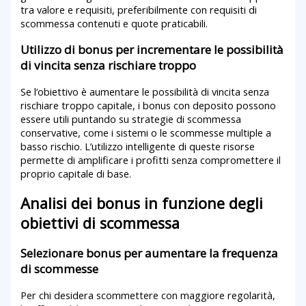
tra valore e requisiti, preferibilmente con requisiti di
scommessa contenuti e quote praticabili.
Utilizzo di bonus per incrementare le possibilità
di vincita senza rischiare troppo
Se l’obiettivo è aumentare le possibilità di vincita senza
rischiare troppo capitale, i bonus con deposito possono
essere utili puntando su strategie di scommessa
conservative, come i sistemi o le scommesse multiple a
basso rischio. L’utilizzo intelligente di queste risorse
permette di amplificare i profitti senza compromettere il
proprio capitale di base.
Analisi dei bonus in funzione degli
obiettivi di scommessa
Selezionare bonus per aumentare la frequenza
di scommesse
Per chi desidera scommettere con maggiore regolarità,