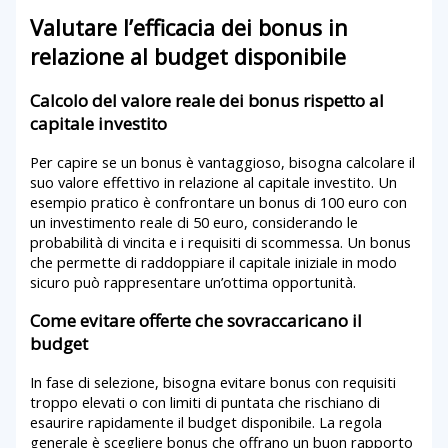
Valutare l’efficacia dei bonus in
relazione al budget disponibile
Calcolo del valore reale dei bonus rispetto al
capitale investito
Per capire se un bonus è vantaggioso, bisogna calcolare il
suo valore effettivo in relazione al capitale investito. Un
esempio pratico è confrontare un bonus di 100 euro con
un investimento reale di 50 euro, considerando le
probabilità di vincita e i requisiti di scommessa. Un bonus
che permette di raddoppiare il capitale iniziale in modo
sicuro può rappresentare un’ottima opportunità.
Come evitare offerte che sovraccaricano il
budget
In fase di selezione, bisogna evitare bonus con requisiti
troppo elevati o con limiti di puntata che rischiano di
esaurire rapidamente il budget disponibile. La regola
generale è scegliere bonus che offrano un buon rapporto