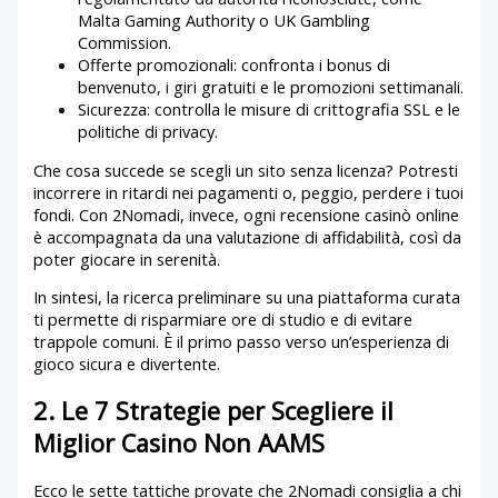
Malta Gaming Authority o UK Gambling
Commission.
Offerte promozionali: confronta i bonus di
benvenuto, i giri gratuiti e le promozioni settimanali.
Sicurezza: controlla le misure di crittografia SSL e le
politiche di privacy.
Che cosa succede se scegli un sito senza licenza? Potresti
incorrere in ritardi nei pagamenti o, peggio, perdere i tuoi
fondi. Con 2Nomadi, invece, ogni recensione casinò online
è accompagnata da una valutazione di affidabilità, così da
poter giocare in serenità.
In sintesi, la ricerca preliminare su una piattaforma curata
ti permette di risparmiare ore di studio e di evitare
trappole comuni. È il primo passo verso un’esperienza di
gioco sicura e divertente.
2. Le 7 Strategie per Scegliere il
Miglior Casino Non AAMS
Ecco le sette tattiche provate che 2Nomadi consiglia a chi