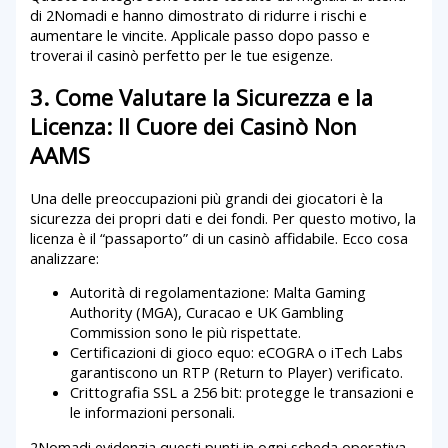
di 2Nomadi e hanno dimostrato di ridurre i rischi e
aumentare le vincite. Applicale passo dopo passo e
troverai il casinò perfetto per le tue esigenze.
3. Come Valutare la Sicurezza e la
Licenza: Il Cuore dei Casinò Non
AAMS
Una delle preoccupazioni più grandi dei giocatori è la
sicurezza dei propri dati e dei fondi. Per questo motivo, la
licenza è il “passaporto” di un casinò affidabile. Ecco cosa
analizzare:
Autorità di regolamentazione: Malta Gaming
Authority (MGA), Curacao e UK Gambling
Commission sono le più rispettate.
Certificazioni di gioco equo: eCOGRA o iTech Labs
garantiscono un RTP (Return to Player) verificato.
Crittografia SSL a 256 bit: protegge le transazioni e
le informazioni personali.
2Nomadi evidenzia questi punti in ogni scheda operativa,