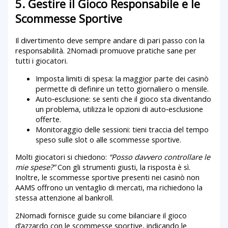
5. Gestire il Gioco Responsabile e le
Scommesse Sportive
Il divertimento deve sempre andare di pari passo con la
responsabilità. 2Nomadi promuove pratiche sane per
tutti i giocatori.
Imposta limiti di spesa: la maggior parte dei casinò
permette di definire un tetto giornaliero o mensile.
Auto‑esclusione: se senti che il gioco sta diventando
un problema, utilizza le opzioni di auto‑esclusione
offerte.
Monitoraggio delle sessioni: tieni traccia del tempo
speso sulle slot o alle scommesse sportive.
Molti giocatori si chiedono:
“Posso davvero controllare le
mie spese?”
Con gli strumenti giusti, la risposta è sì.
Inoltre, le scommesse sportive presenti nei casinò non
AAMS offrono un ventaglio di mercati, ma richiedono la
stessa attenzione al bankroll.
2Nomadi fornisce guide su come bilanciare il gioco
d’azzardo con le scommesse sportive, indicando le