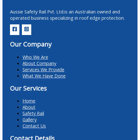
Aussie Safety Rail Pvt. Ltd.is an Australian owned and
operated business specializing in roof edge protection.
Our Company
Who We Are
About Company
Services We Provide
What We Have Done
Our Services
Home
About
Safety Rail
Gallery
Contact Us
Contact Details