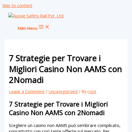
Skip to content
Main Menu
7 Strategie per Trovare i
Migliori Casino Non AAMS con
2Nomadi
Leave a Comment
/
Uncategorized
/ By
root
7 Strategie per Trovare i Migliori
Casino Non AAMS con 2Nomadi
Scegliere un casino non AAMS può sembrare complicato,
soprattutto con così tante offerte sul mercato. Per