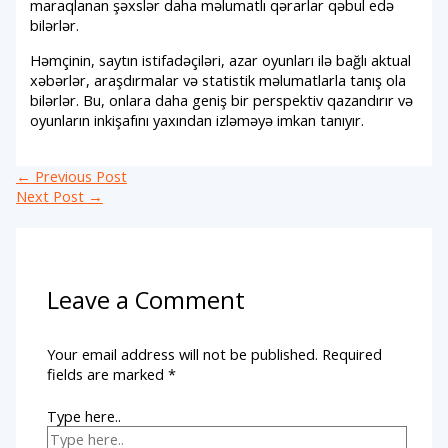
maraqlanan şəxslər daha məlumatlı qərarlar qəbul edə
bilərlər.
Həmçinin, saytın istifadəçiləri, azar oyunları ilə bağlı aktual
xəbərlər, araşdırmalar və statistik məlumatlarla tanış ola
bilərlər. Bu, onlara daha geniş bir perspektiv qazandırır və
oyunların inkişafını yaxından izləməyə imkan tanıyır.
←
Previous Post
Next Post
→
Leave a Comment
Your email address will not be published.
Required
fields are marked
*
Type here..