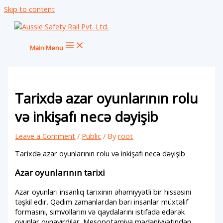
Skip to content
Main Menu
Tarixdə azar oyunlarının rolu
və inkişafı necə dəyişib
Leave a Comment
/
Public
/ By
root
Tarixdə azar oyunlarının rolu və inkişafı necə dəyişib
Azar oyunlarının tarixi
Azar oyunları insanlıq tarixinin əhəmiyyətli bir hissəsini
təşkil edir. Qədim zamanlardan bəri insanlar müxtəlif
formasını, simvollarını və qaydalarını istifadə edərək
oyunlar oynayırdılar. Mesopotamiya mədəniyyətindən