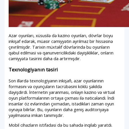
Azar oyunları, xüsusilə də kazino oyunları, dövrlər boyu
inkişaf edərək, müasir cəmiyyətin ayrılmaz bir hissəsinə
çevrilmişdir. Tarixin müxtəlif dövrlərində bu oyunların
qəbul edilməsi və qanunvericilikdəki dəyişikliklər, onların
cəmiyyətə təsirini daha da artırmışdır.
Texnologiyanın təsiri
Son illərdə texnologiyanın inkişafı, azar oyunlarının
formasını və oyunçuların təcrübəsini köklü şəkildə
dəyişdirdi. İnternetin yaranması, onlayn kazino və virtual
oyun platformalarının ortaya çıxması ilə nəticələndi. İndi
insanlar öz evlərindən çıxmadan, istədikləri zaman oyun
oynaya bilirlər. Bu, oyunların daha geniş auditoriyaya
yayılmasına imkan tanımışdır.
Mobil cihazların istifadəsi də bu sahədə inqilab yaratdı.