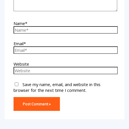
Name*
Email*
Website
Save my name, email, and website in this
browser for the next time I comment.