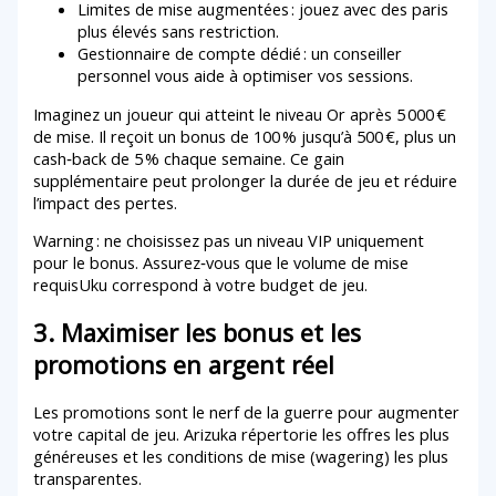
Limites de mise augmentées : jouez avec des paris
plus élevés sans restriction.
Gestionnaire de compte dédié : un conseiller
personnel vous aide à optimiser vos sessions.
Imaginez un joueur qui atteint le niveau Or après 5 000 €
de mise. Il reçoit un bonus de 100 % jusqu’à 500 €, plus un
cash‑back de 5 % chaque semaine. Ce gain
supplémentaire peut prolonger la durée de jeu et réduire
l’impact des pertes.
Warning : ne choisissez pas un niveau VIP uniquement
pour le bonus. Assurez‑vous que le volume de mise
requisUku correspond à votre budget de jeu.
3. Maximiser les bonus et les
promotions en argent réel
Les promotions sont le nerf de la guerre pour augmenter
votre capital de jeu. Arizuka répertorie les offres les plus
généreuses et les conditions de mise (wagering) les plus
transparentes.