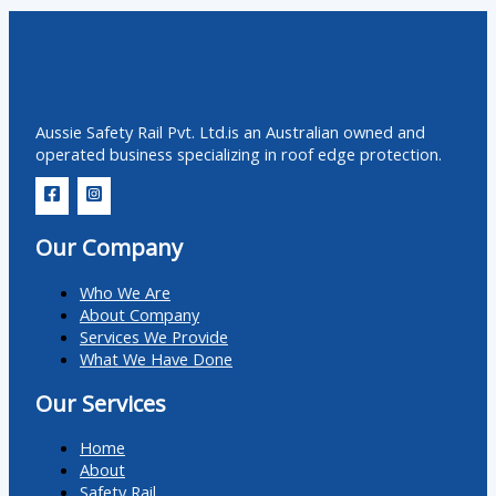
Aussie Safety Rail Pvt. Ltd.is an Australian owned and
operated business specializing in roof edge protection.
Our Company
Who We Are
About Company
Services We Provide
What We Have Done
Our Services
Home
About
Safety Rail