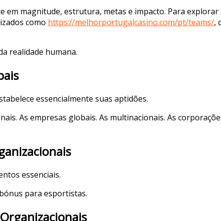
em magnitude, estrutura, metas e impacto. Para explorar 
alizados como
https://melhorportugalcasino.com/pt/teams/
,
da realidade humana.
bais
stabelece essencialmente suas aptidões.
nais. As empresas globais. As multinacionais. As corporaçõ
ganizacionais
ntos essenciais.
bónus para esportistas.
 Organizacionais