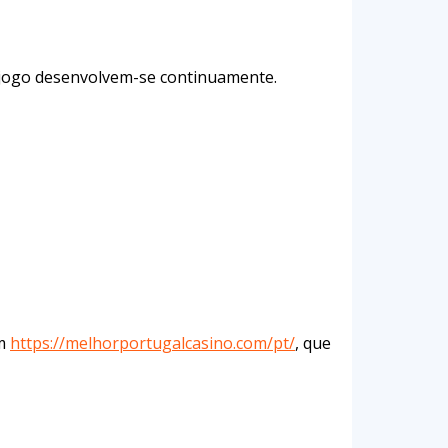
e jogo desenvolvem-se continuamente.
em
https://melhorportugalcasino.com/pt/
, que