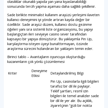
olasılıklar okunaklı yapıda yan yana kıyaslanabildiği
sonucunda tercih yapma aşaması daha sağlıklı şekillenir.
Sade birlikte minimalist kullanım arayüzü yerleşimi ilaveten
kullanıcı deneyimini iyi yönde artıran kayda değer bir
özelliktir. Sade arayüz düzeni, kullanıcı dostu gezinme
öğeleri yanı sıra sistemli liste organizasyonu, bu yapıyı
başlangıçtan ileri seviyeye casino sever tarafından
kapsayıcı bir yapıya dönüştürür. Bu yaklaşımla Pin Up,
karşılaştırma isteyen üyeyi bunalttırmayan, özünde
araştırma sürecini hızlandıran bir yaklaşım temin eder.
Birinci tablo – Avantajların oyuncuya oluşturduğu
kazanımların çok yönlü çözümlemesi
Deneyime
Kriter
Detaylandırılmış Bilgi
Etkisi
Pin Up, casinolarla ilgili bilgileri
tarafsız bir dil ile paylaşır.
Teklif şartları, resmî izin
bilgileri ile temel analizler sade
bir dil ile yer alır. Bu açıklık,
ziyaretçinin “gizli bir nokta