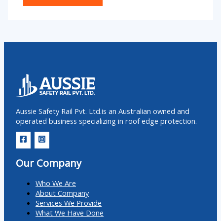
Aussie Safety Rail Pvt. Ltd.is an Australian owned and
operated business specializing in roof edge protection.
Our Company
Who We Are
About Company
Services We Provide
What We Have Done