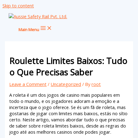
Skip to content
Main Menu
Roulette Limites Baixos: Tudo
o Que Precisas Saber
Leave a Comment
/
Uncategorized
/ By
root
A roleta é um dos jogos de casino mais populares em
todo o mundo, e os jogadores adoram a emoção e a
incerteza que o jogo oferece. Se és um fã de roleta, mas
gostarias de jogar com limites mais baixos, estás no sítio
certo. Neste artigo, vamos abordar tudo o que precisas
de saber sobre roleta limites baixos, desde as regras do
jogo até aos melhores
casinos onde podes jogar.