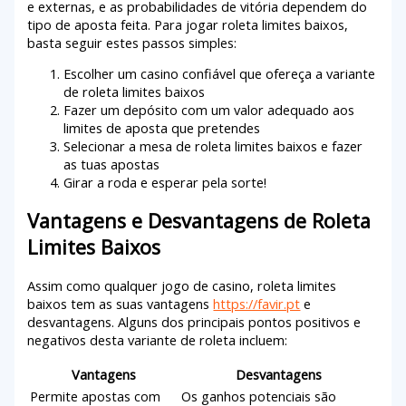
e externas, e as probabilidades de vitória dependem do
tipo de aposta feita. Para jogar roleta limites baixos,
basta seguir estes passos simples:
Escolher um casino confiável que ofereça a variante
de roleta limites baixos
Fazer um depósito com um valor adequado aos
limites de aposta que pretendes
Selecionar a mesa de roleta limites baixos e fazer
as tuas apostas
Girar a roda e esperar pela sorte!
Vantagens e Desvantagens de Roleta
Limites Baixos
Assim como qualquer jogo de casino, roleta limites
baixos tem as suas vantagens
https://favir.pt
e
desvantagens. Alguns dos principais pontos positivos e
negativos desta variante de roleta incluem:
Vantagens
Desvantagens
Permite apostas com
Os ganhos potenciais são