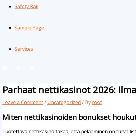
Safety Rail
Sample Page
Services
Parhaat nettikasinot 2026: Ilma
Leave a Comment
/
Uncategorized
/ By
root
Miten nettikasinoiden bonukset houkutt
Luotettava nettikasino takaa, että pelaaminen on turvallist