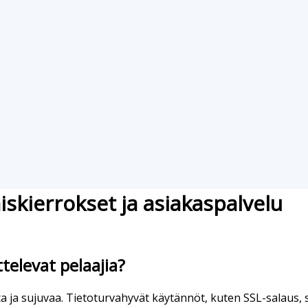
iskierrokset ja asiakaspalvelu
elevat pelaajia?
a ja sujuvaa. Tietoturvahyvät käytännöt, kuten SSL-salaus, s