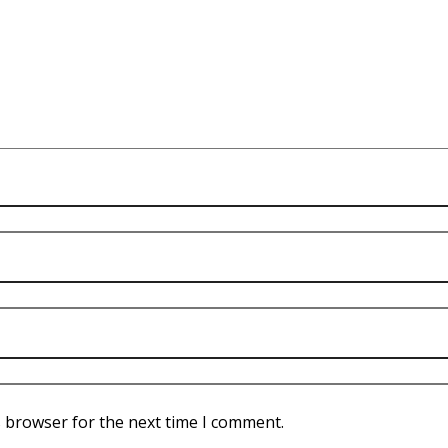
s browser for the next time I comment.