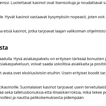
senssi. Luotettavat kasinot ovat lisensoituja ja noudattavat 
lle. Hyvät kasinot vastaavat kysymyksiin nopeasti, joten voit 
tsiä kasinot, jotka tarjoavat laajan valikoiman ohjelmistok
sta
aadulla. Hyvä asiakaspalvelu on erityisen tärkeää bonuste
iakaspalveluun, voivat saada uskollisia asiakkaita ja positiiv
avata ovet eksklusiivisiin etuihin. Usein erityiset koodit tar
tikasinoille. Suomalaiset kasinot tarjoavat usein tervetulia
tää sekä talletusbonuksia että ilmaiskierroksia, mikä tekee
oillesi ja nauttia pelikokemuksesta pidempään.