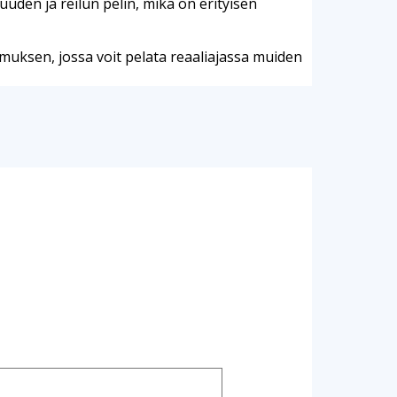
uden ja reilun pelin, mikä on erityisen
emuksen, jossa voit pelata reaaliajassa muiden