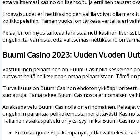
että valitsemasi kasino on lisensoitu ja että sen taustat ov
Eroavaisuudet eri nettikasinoiden välillä voivat olla merki
kolikkopeleihin. Tämän vuoksi on tärkeää vertailla eri va
Pelaajien on myös tärkeää tarkistaa nettikasinon lisenssi. 
ongelmilta. Varmista, että valitsemasi nettikasino on varmas
Buumi Casino 2023: Uuden Vuoden Uu
Vastuullinen pelaaminen on Buumi Casinolla keskeinen arvo, 
auttavat heitä hallitsemaan omaa pelaamistaan. Tämä on tär
Turvallisuus on Buumi Casinon ehdoton ykkösprioriteetti. K
suojattuja. Tämä tekee Buumi Casinosta erinomaisen vaihtoe
Asiakaspalvelu Buumi Casinolla on erinomainen. Pelaajat vo
ongelmiin parantaa pelikokemusta merkittävästi. Kasino ta
Tällainen asiakaspalvelu on yksi syy, miksi Buumi Casino on
Erikoistarjoukset ja kampanjat, jotka vaihtelevat säänn