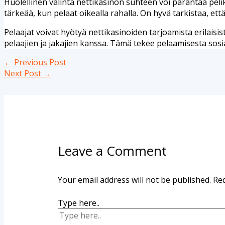
Huolellinen valinta nettikasinon suhteen voi parantaa pelik
tärkeää, kun pelaat oikealla rahalla. On hyvä tarkistaa, ett
Pelaajat voivat hyötyä nettikasinoiden tarjoamista erilaisi
pelaajien ja jakajien kanssa. Tämä tekee pelaamisesta sos
←
Previous Post
Next Post
→
Leave a Comment
Your email address will not be published.
Req
Type here..