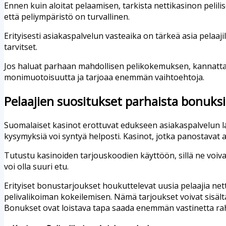
Ennen kuin aloitat pelaamisen, tarkista nettikasinon pelili
että peliympäristö on turvallinen.
Erityisesti asiakaspalvelun vasteaika on tärkeä asia pelaaji
tarvitset.
Jos haluat parhaan mahdollisen pelikokemuksen, kannattaa e
monimuotoisuutta ja tarjoaa enemmän vaihtoehtoja.
Pelaajien suositukset parhaista bonuksi
Suomalaiset kasinot erottuvat edukseen asiakaspalvelun l
kysymyksiä voi syntyä helposti. Kasinot, jotka panostavat as
Tutustu kasinoiden tarjouskoodien käyttöön, sillä ne voivat 
voi olla suuri etu.
Erityiset bonustarjoukset houkuttelevat uusia pelaajia net
pelivalikoiman kokeilemisen. Nämä tarjoukset voivat sisäl
Bonukset ovat loistava tapa saada enemmän vastinetta rah