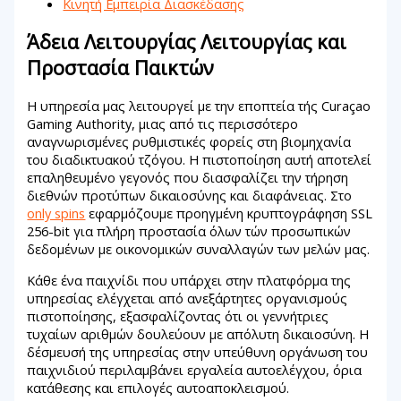
Κινητή Εμπειρία Διασκέδασης
Άδεια Λειτουργίας Λειτουργίας και
Προστασία Παικτών
Η υπηρεσία μας λειτουργεί με την εποπτεία τής Curaçao
Gaming Authority, μιας από τις περισσότερο
αναγνωρισμένες ρυθμιστικές φορείς στη βιομηχανία
του διαδικτυακού τζόγου. Η πιστοποίηση αυτή αποτελεί
επαληθευμένο γεγονός που διασφαλίζει την τήρηση
διεθνών προτύπων δικαιοσύνης και διαφάνειας. Στο
only spins
εφαρμόζουμε προηγμένη κρυπτογράφηση SSL
256-bit για πλήρη προστασία όλων τών προσωπικών
δεδομένων με οικονομικών συναλλαγών των μελών μας.
Κάθε ένα παιχνίδι που υπάρχει στην πλατφόρμα της
υπηρεσίας ελέγχεται από ανεξάρτητες οργανισμούς
πιστοποίησης, εξασφαλίζοντας ότι οι γεννήτριες
τυχαίων αριθμών δουλεύουν με απόλυτη δικαιοσύνη. Η
δέσμευσή της υπηρεσίας στην υπεύθυνη οργάνωση του
παιχνιδιού περιλαμβάνει εργαλεία αυτοελέγχου, όρια
κατάθεσης και επιλογές αυτοαποκλεισμού.