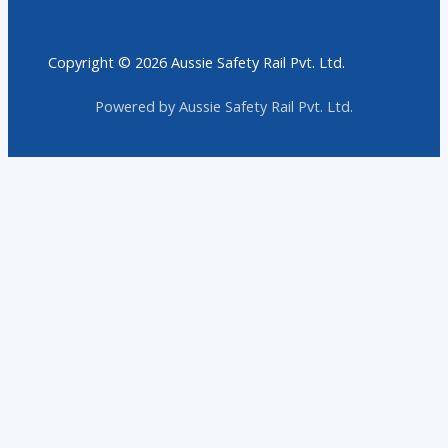
Copyright © 2026 Aussie Safety Rail Pvt. Ltd.
Powered by Aussie Safety Rail Pvt. Ltd.