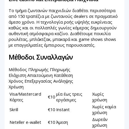
Το τμήμα ζωντανών παιχνιδιών διαθέτει περισσότερα
από 150 τραπέζια με ζωντανούς dealers σε πραγματικό
άμεσο χρόνο. Η τεχνολογία ροής υψηλής ευκρίνειας
καθώς και οι πολλαπλές γωνίες κάμερας δημιουργούν
αυθεντική ατμόσφαιρα καζίνο. Διαθέτουμε ποικιλία
ρουλέτας, μπλάκτζακ, μπακαρά και game shows shows
με επαγγελματίες έμπειρους παρουσιαστές.
Μέθοδοι Συναλλαγών
Μέθοδος Πληρωμής Πληρωμής
Ελάχιστη Απαιτούμενη Κατάθεση
Χρόνος Επεξεργασίας Ανάληψης
Χρέωση
Visa/Mastercard
μία έως τρεις
Χωρίς
€10
Κάρτες
εργάσιμες
χρέωση
Χωρίς καμία
Skrill
€10
Instant
χρέωση
Δωρεάν
Neteller e-wallet
€10
Άμεση
χρέωση