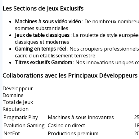
Les Sections de Jeux Exclusifs
Machines à sous vidéo vidéo
: De nombreux nombreux 
sommes substantielles
Jeux de table classiques
: La roulette de style europé
classiques et modernes
Gaming en temps réel
: Nos croupiers professionnel
cadre d’un établissement terrestre
Titres exclusifs Gamdom
: Nos innovations uniques c
Collaborations avec les Principaux Développeurs
Développeur
Domaine
Total de Jeux
Réputation
Pragmatic Play
Machines à sous innovantes
2
Evolution Gaming
Casino en direct
1
NetEnt
Productions premium
2