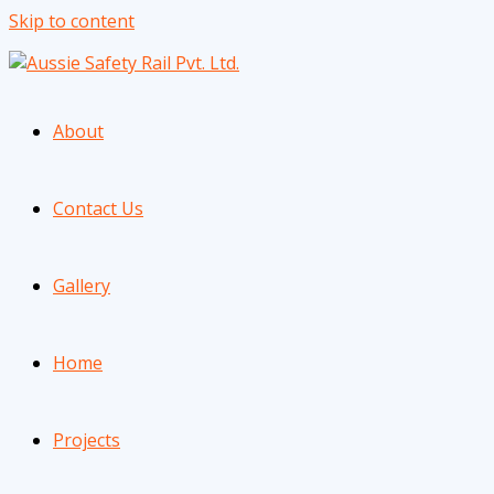
Skip to content
About
Contact Us
Gallery
Home
Projects