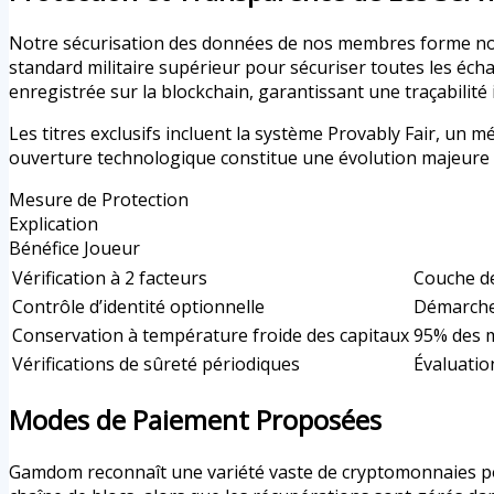
Notre sécurisation des données de nos membres forme notr
standard militaire supérieur pour sécuriser toutes les éch
enregistrée sur la blockchain, garantissant une traçabilité 
Les titres exclusifs incluent la système Provably Fair, un 
ouverture technologique constitue une évolution majeure 
Mesure de Protection
Explication
Bénéfice Joueur
Vérification à 2 facteurs
Couche de
Contrôle d’identité optionnelle
Démarche 
Conservation à température froide des capitaux
95% des m
Vérifications de sûreté périodiques
Évaluatio
Modes de Paiement Proposées
Gamdom reconnaît une variété vaste de cryptomonnaies pour 