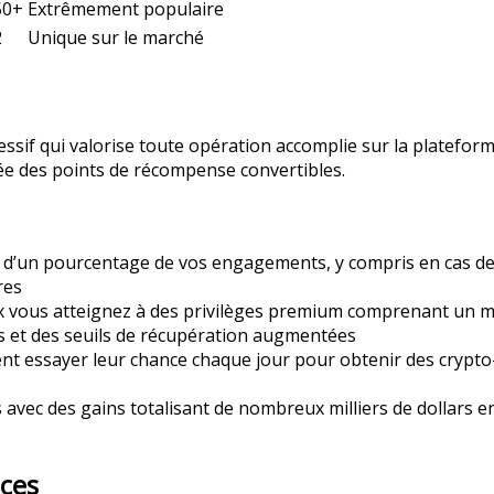
50+
Extrêmement populaire
2
Unique sur le marché
sif qui valorise toute opération accomplie sur la platefor
ée des points de récompense convertibles.
 d’un pourcentage de vos engagements, y compris en cas de
res
x vous atteignez à des privilèges premium comprenant un 
és et des seuils de récupération augmentées
 essayer leur chance chaque jour pour obtenir des crypto-de
 avec des gains totalisant de nombreux milliers de dollars e
ices