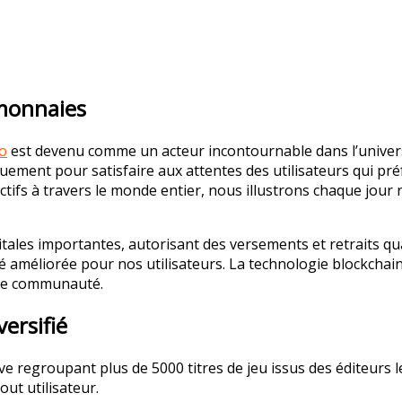
omonnaies
o
est devenu comme un acteur incontournable dans l’univers
ment pour satisfaire aux attentes des utilisateurs qui préfèr
actifs à travers le monde entier, nous illustrons chaque jour
tales importantes, autorisant des versements et retraits q
té améliorée pour nos utilisateurs. La technologie blockchai
tre communauté.
ersifié
egroupant plus de 5000 titres de jeu issus des éditeurs le
ut utilisateur.