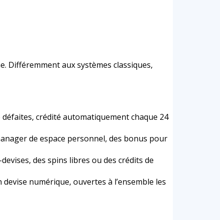
me. Différemment aux systèmes classiques,
 défaites, crédité automatiquement chaque 24
manager de espace personnel, des bonus pour
vises, des spins libres ou des crédits de
n devise numérique, ouvertes à l’ensemble les