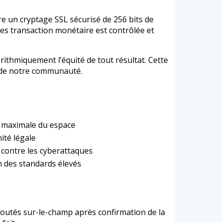
e un cryptage SSL sécurisé de 256 bits de
des transaction monétaire est contrôlée et
orithmiquement l’équité de tout résultat. Cette
e de notre communauté.
é maximale du espace
ité légale
 contre les cyberattaques
 des standards élevés
joutés sur-le-champ après confirmation de la