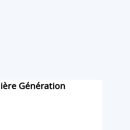
ière Génération