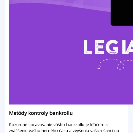
Metódy kontroly bankrollu
Rozumné spravovanie vášho bankrollu je kľúčom k
zväčšeniu vášho herného času a zvýšeniu vašich šancí na