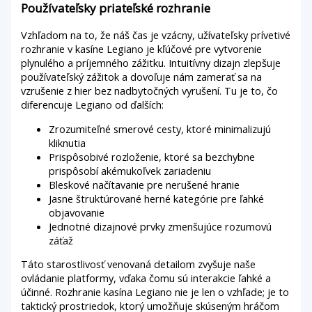
Používateľsky priateľské rozhranie
Vzhľadom na to, že náš čas je vzácny, užívateľsky prívetivé
rozhranie v kasíne Legiano je kľúčové pre vytvorenie
plynulého a príjemného zážitku. Intuitívny dizajn zlepšuje
používateľský zážitok a dovoľuje nám zamerať sa na
vzrušenie z hier bez nadbytočných vyrušení. Tu je to, čo
diferencuje Legiano od ďalších:
Zrozumiteľné smerové cesty, ktoré minimalizujú
kliknutia
Prispôsobivé rozloženie, ktoré sa bezchybne
prispôsobí akémukoľvek zariadeniu
Bleskové načítavanie pre nerušené hranie
Jasne štruktúrované herné kategórie pre ľahké
objavovanie
Jednotné dizajnové prvky zmenšujúce rozumovú
záťaž
Táto starostlivosť venovaná detailom zvyšuje naše
ovládanie platformy, vďaka čomu sú interakcie ľahké a
účinné. Rozhranie kasína Legiano nie je len o vzhľade; je to
taktický prostriedok, ktorý umožňuje skúseným hráčom