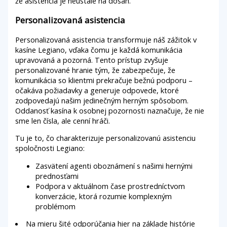
že asistencia je neustále na dosah.
Personalizovaná asistencia
Personalizovaná asistencia transformuje náš zážitok v
kasíne Legiano, vďaka čomu je každá komunikácia
upravovaná a pozorná. Tento prístup zvyšuje
personalizované hranie tým, že zabezpečuje, že
komunikácia so klientmi prekračuje bežnú podporu –
očakáva požiadavky a generuje odpovede, ktoré
zodpovedajú našim jedinečným herným spôsobom.
Oddanosť kasína k osobnej pozornosti naznačuje, že nie
sme len čísla, ale cenní hráči.
Tu je to, čo charakterizuje personalizovanú asistenciu
spoločnosti Legiano:
Zasvätení agenti oboznámení s našimi hernými
prednosťami
Podpora v aktuálnom čase prostredníctvom
konverzácie, ktorá rozumie komplexným
problémom
Na mieru šité odporúčania hier na základe histórie