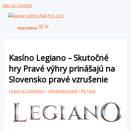
Skip to content
Main Menu
Kasíno Legiano – Skutočné
hry Pravé výhry prinášajú na
Slovensko pravé vzrušenie
Leave a Comment
/
Uncategorized
/ By
root