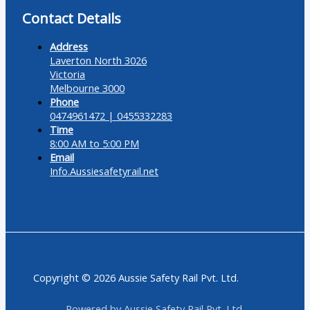
Contact Details
Address
Laverton North 3026
Victoria
Melbourne 3000
Phone
0474961472 | 0455332283
Time
8:00 AM to 5:00 PM
Email
Info.Aussiesafetyrail.net
Copyright © 2026 Aussie Safety Rail Pvt. Ltd.
Powered by Aussie Safety Rail Pvt. Ltd.