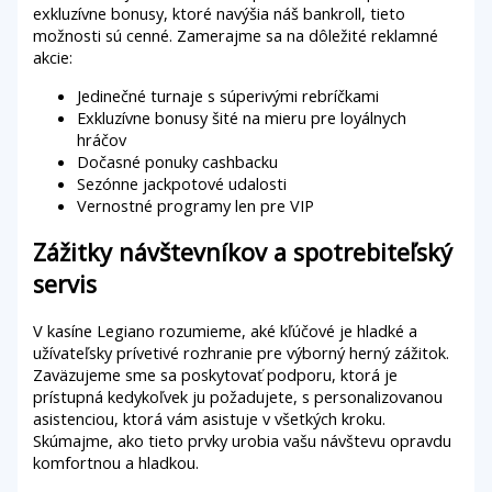
exkluzívne bonusy, ktoré navýšia náš bankroll, tieto
možnosti sú cenné. Zamerajme sa na dôležité reklamné
akcie:
Jedinečné turnaje s súperivými rebríčkami
Exkluzívne bonusy šité na mieru pre loyálnych
hráčov
Dočasné ponuky cashbacku
Sezónne jackpotové udalosti
Vernostné programy len pre VIP
Zážitky návštevníkov a spotrebiteľský
servis
V kasíne Legiano rozumieme, aké kľúčové je hladké a
užívateľsky prívetivé rozhranie pre výborný herný zážitok.
Zaväzujeme sme sa poskytovať podporu, ktorá je
prístupná kedykoľvek ju požadujete, s personalizovanou
asistenciou, ktorá vám asistuje v všetkých kroku.
Skúmajme, ako tieto prvky urobia vašu návštevu opravdu
komfortnou a hladkou.