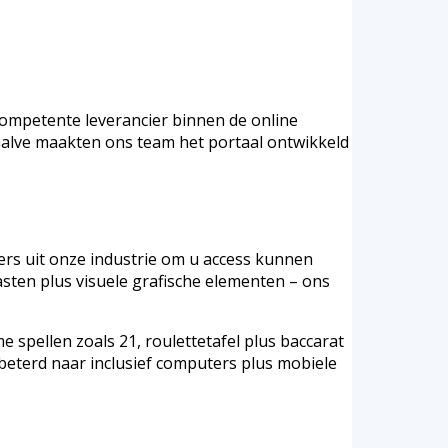
 competente leverancier binnen de online
erhalve maakten ons team het portaal ontwikkeld
iers uit onze industrie om u access kunnen
sten plus visuele grafische elementen – ons
e spellen zoals 21, roulettetafel plus baccarat
beterd naar inclusief computers plus mobiele