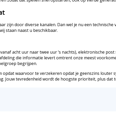
at
r zijn door diverse kanalen. Dan wel je nu een technische vr
wij staan naast u beschikbaar.
naf acht uur naar twee uur ‘s nachts), elektronische post s
fdeling die informatie levert omtrent onze meest voorkomend
elgroep begrijpen.
 opdat waarvoor te verzekeren opdat je geenszins louter sy
 Jouw tevredenheid wordt de hoogste prioriteit, plus dat to