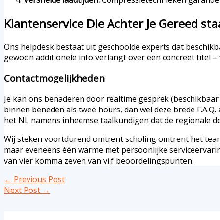
Klantenservice Die Achter Je Gereed sta
Ons helpdesk bestaat uit geschoolde experts dat beschikbaa
gewoon additionele info verlangt over één concreet titel – 
Contactmogelijkheden
Je kan ons benaderen door realtime gesprek (beschikbaar va
binnen beneden als twee hours, dan wel deze brede F.A.Q. a
het NL namens inheemse taalkundigen dat de regionale do
Wij steken voortdurend omtrent scholing omtrent het team
maar eveneens één warme met persoonlijke serviceervaring.
van vier komma zeven van vijf beoordelingspunten.
←
Previous Post
Next Post
→