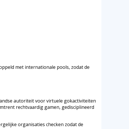
koppeld met internationale pools, zodat de
dse autoriteit voor virtuele gokactiviteiten
trent rechtvaardig gamen, gedisciplineerd
rgelijke organisaties checken zodat de