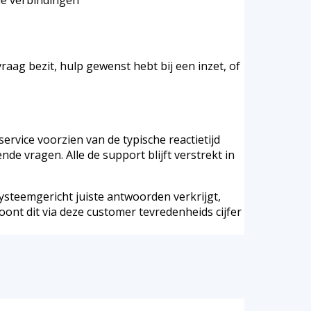
aag bezit, hulp gewenst hebt bij een inzet, of
ervice voorzien van de typische reactietijd
e vragen. Alle de support blijft verstrekt in
steemgericht juiste antwoorden verkrijgt,
ont dit via deze customer tevredenheids cijfer