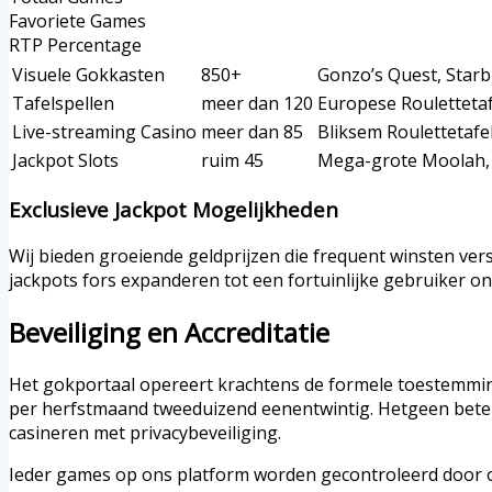
Favoriete Games
RTP Percentage
Visuele Gokkasten
850+
Gonzo’s Quest, Star
Tafelspellen
meer dan 120
Europese Roulettetaf
Live-streaming Casino
meer dan 85
Bliksem Roulettetafe
Jackpot Slots
ruim 45
Mega-grote Moolah, 
Exclusieve Jackpot Mogelijkheden
Wij bieden groeiende geldprijzen die frequent winsten vers
jackpots fors expanderen tot een fortuinlijke gebruiker onz
Beveiliging en Accreditatie
Het gokportaal opereert krachtens de formele toestemming
per herfstmaand tweeduizend eenentwintig. Hetgeen bete
casineren met privacybeveiliging.
Ieder games op ons platform worden gecontroleerd door ob