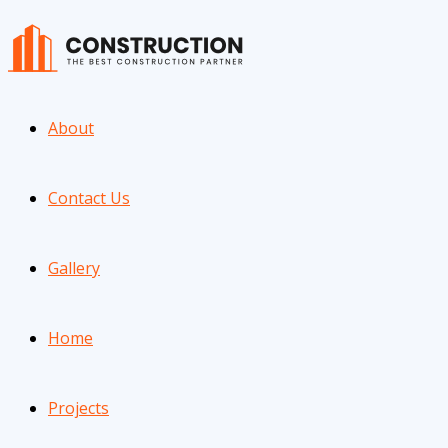
Skip
Type
Name*
Email*
Website
to
here..
content
About
Contact Us
Gallery
Home
Projects