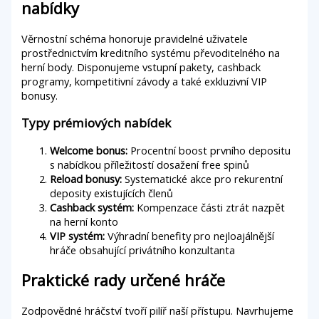
nabídky
Věrnostní schéma honoruje pravidelné uživatele
prostřednictvím kreditního systému převoditelného na
herní body. Disponujeme vstupní pakety, cashback
programy, kompetitivní závody a také exkluzivní VIP
bonusy.
Typy prémiových nabídek
Welcome bonus:
Procentní boost prvního depositu
s nabídkou příležitostí dosažení free spinů
Reload bonusy:
Systematické akce pro rekurentní
deposity existujících členů
Cashback systém:
Kompenzace části ztrát nazpět
na herní konto
VIP systém:
Výhradní benefity pro nejloajálnější
hráče obsahující privátního konzultanta
Praktické rady určené hráče
Zodpovědné hráčství tvoří pilíř naší přístupu. Navrhujeme