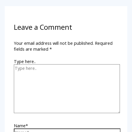
Leave a Comment
Your email address will not be published.
Required
fields are marked
*
Type here..
Name*