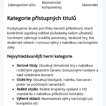
Biometrické
Zabezpečení účtu
Maximální
komponenty
Kategorie přístupných titulů
Poskytujeme široké portfolio herních příležitostí, které
konkrétně uspokojí odlišné požadavky našich uživatelů.
Sortiment zahrnuje tradiční automaty, deskové hry, live
dealerské oblasti i rostoucí výhry s nabídkou narůstajícími
zisky.
Nejvyhledávanější herní kategorie
Slotové tituly:
Obsahují tématické hry s nabídkou
rozličnými výplatními čarami, bonusovými rundami a
také unikátními ikonami
Stolní hry:
Obsahují blackjack, ruletku, baccarat i
poker ve početných variantách
Reálné studio:
Reálné krupiérky vysílané v HD
standardu s nabídkou příležitostí kontaktu
Výherní oblasti:
Akumulativní výhry narůstající po
kompletní sítí