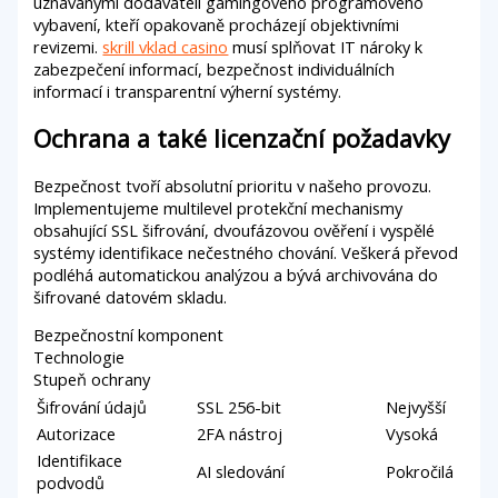
uznávanými dodavateli gamingového programového
vybavení, kteří opakovaně procházejí objektivními
revizemi.
skrill vklad casino
musí splňovat IT nároky k
zabezpečení informací, bezpečnost individuálních
informací i transparentní výherní systémy.
Ochrana a také licenzační požadavky
Bezpečnost tvoří absolutní prioritu v našeho provozu.
Implementujeme multilevel protekční mechanismy
obsahující SSL šifrování, dvoufázovou ověření i vyspělé
systémy identifikace nečestného chování. Veškerá převod
podléhá automatickou analýzou a bývá archivována do
šifrované datovém skladu.
Bezpečnostní komponent
Technologie
Stupeň ochrany
Šifrování údajů
SSL 256-bit
Nejvyšší
Autorizace
2FA nástroj
Vysoká
Identifikace
AI sledování
Pokročilá
podvodů