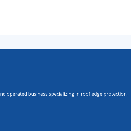
 and operated business specializing in roof edge protection.