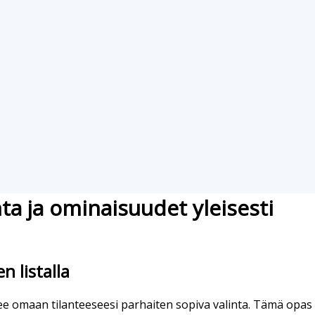
ta ja ominaisuudet yleisesti
 listalla
ee omaan tilanteeseesi parhaiten sopiva valinta. Tämä opas 