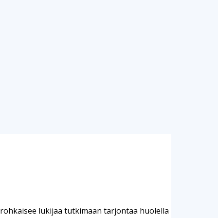
rohkaisee lukijaa tutkimaan tarjontaa huolella