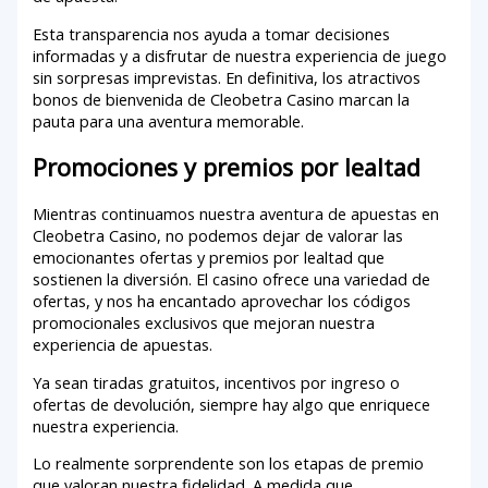
Esta transparencia nos ayuda a tomar decisiones
informadas y a disfrutar de nuestra experiencia de juego
sin sorpresas imprevistas. En definitiva, los atractivos
bonos de bienvenida de Cleobetra Casino marcan la
pauta para una aventura memorable.
Promociones y premios por lealtad
Mientras continuamos nuestra aventura de apuestas en
Cleobetra Casino, no podemos dejar de valorar las
emocionantes ofertas y premios por lealtad que
sostienen la diversión. El casino ofrece una variedad de
ofertas, y nos ha encantado aprovechar los códigos
promocionales exclusivos que mejoran nuestra
experiencia de apuestas.
Ya sean tiradas gratuitos, incentivos por ingreso o
ofertas de devolución, siempre hay algo que enriquece
nuestra experiencia.
Lo realmente sorprendente son los etapas de premio
que valoran nuestra fidelidad. A medida que