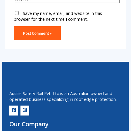
Save my name, email, and website in this
browser for the next time I comment.
Aussie Safety Rail Pvt. Ltd.is an Australian owned and
operated business specializing in roof edge protection.
Our Company