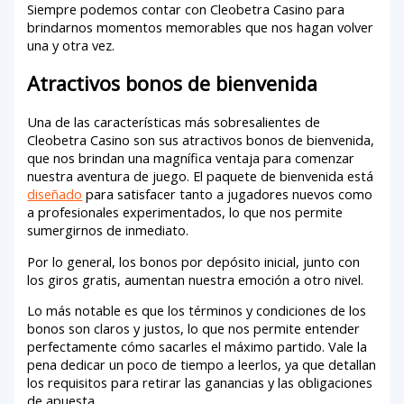
Siempre podemos contar con Cleobetra Casino para
brindarnos momentos memorables que nos hagan volver
una y otra vez.
Atractivos bonos de bienvenida
Una de las características más sobresalientes de
Cleobetra Casino son sus atractivos bonos de bienvenida,
que nos brindan una magnífica ventaja para comenzar
nuestra aventura de juego. El paquete de bienvenida está
diseñado
para satisfacer tanto a jugadores nuevos como
a profesionales experimentados, lo que nos permite
sumergirnos de inmediato.
Por lo general, los bonos por depósito inicial, junto con
los giros gratis, aumentan nuestra emoción a otro nivel.
Lo más notable es que los términos y condiciones de los
bonos son claros y justos, lo que nos permite entender
perfectamente cómo sacarles el máximo partido. Vale la
pena dedicar un poco de tiempo a leerlos, ya que detallan
los requisitos para retirar las ganancias y las obligaciones
de apuesta.