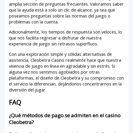
amplia sección de preguntas frecuentes. Valoramos saber
que la ayuda está a solo un clic de alcance, ya sea que
poseamos preguntas sobre las normas del juego o
problemas con la cuenta.
Adicionalmente, los tiempos de respuesta son veloces, lo
que nos facilita regresar a disfrutar de nuestra
experiencia de juego sin retrasos superfluos.
Con una exploración simple y sólidas alternativas de
asistencia, Cleobetra Casino realmente hace que nuestra
vivencia de juego en línea en agradable y sin estrés. Si
alguna vez nos sentimos agobiados por otras
plataformas, el diseño de Cleobetra y su compromiso con
el servicio la diferencian, dejándonos concentrarnos en la
diversión del jugar.
FAQ
¿Qué métodos de pago se admiten en el casino
Cleobetra?