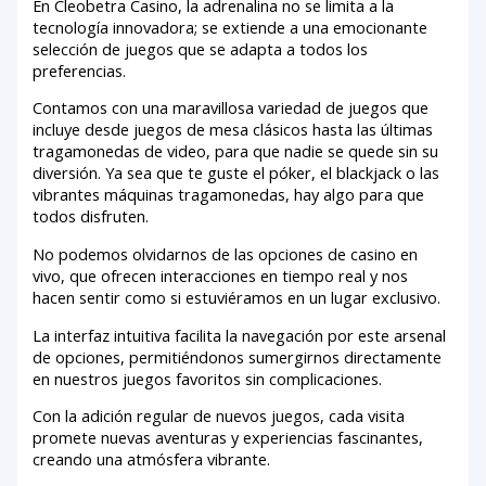
En Cleobetra Casino, la adrenalina no se limita a la
tecnología innovadora; se extiende a una emocionante
selección de juegos que se adapta a todos los
preferencias.
Contamos con una maravillosa variedad de juegos que
incluye desde juegos de mesa clásicos hasta las últimas
tragamonedas de video, para que nadie se quede sin su
diversión. Ya sea que te guste el póker, el blackjack o las
vibrantes máquinas tragamonedas, hay algo para que
todos disfruten.
No podemos olvidarnos de las opciones de casino en
vivo, que ofrecen interacciones en tiempo real y nos
hacen sentir como si estuviéramos en un lugar exclusivo.
La interfaz intuitiva facilita la navegación por este arsenal
de opciones, permitiéndonos sumergirnos directamente
en nuestros juegos favoritos sin complicaciones.
Con la adición regular de nuevos juegos, cada visita
promete nuevas aventuras y experiencias fascinantes,
creando una atmósfera vibrante.