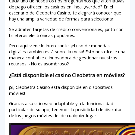
Cada uno de nosotros nos preguntamos qué alternativas
de pago ofrecen los casinos en línea, ¿verdad? En el
escenario de Cleobetra Casino, te alegrará conocer que
hay una amplia variedad de formas para seleccionar.
Se admiten tarjetas de crédito convencionales, junto con
billeteras electrónicas populares.
Pero aquí viene lo interesante: ¡el uso de monedas
digitales también está sobre la mesa! Esto nos ofrece una
manera confiable e innovadora de gestionar nuestros
recursos. ¿No es asombroso?
¿Está disponible el casino Cleobetra en móviles?
¡Sí, Cleobetra Casino está disponible en dispositivos
móviles!
Gracias a su sitio web adaptable y a la funcionalidad
particular de su app, tenemos la posibilidad de disfrutar
de los juegos móviles desde cualquier lugar.