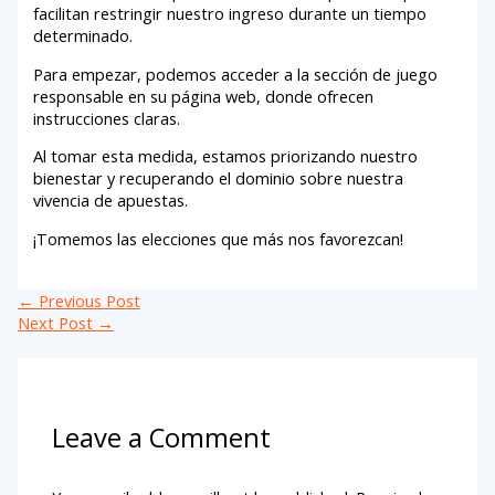
facilitan restringir nuestro ingreso durante un tiempo
determinado.
Para empezar, podemos acceder a la sección de juego
responsable en su página web, donde ofrecen
instrucciones claras.
Al tomar esta medida, estamos priorizando nuestro
bienestar y recuperando el dominio sobre nuestra
vivencia de apuestas.
¡Tomemos las elecciones que más nos favorezcan!
←
Previous Post
Next Post
→
Leave a Comment