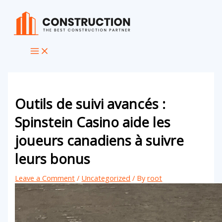
Main
Skip
Type
Name*
Email*
Website
Menu
to
here..
content
Outils de suivi avancés :
Spinstein Casino aide les
joueurs canadiens à suivre
leurs bonus
Leave a Comment
/
Uncategorized
/ By
root