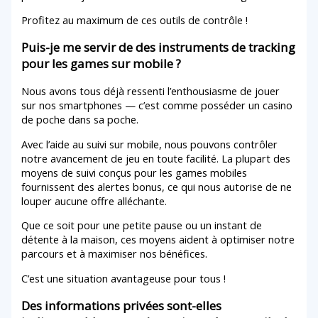
Profitez au maximum de ces outils de contrôle !
Puis-je me servir de des instruments de tracking
pour les games sur mobile ?
Nous avons tous déjà ressenti l’enthousiasme de jouer
sur nos smartphones — c’est comme posséder un casino
de poche dans sa poche.
Avec l’aide au suivi sur mobile, nous pouvons contrôler
notre avancement de jeu en toute facilité. La plupart des
moyens de suivi conçus pour les games mobiles
fournissent des alertes bonus, ce qui nous autorise de ne
louper aucune offre alléchante.
Que ce soit pour une petite pause ou un instant de
détente à la maison, ces moyens aident à optimiser notre
parcours et à maximiser nos bénéfices.
C’est une situation avantageuse pour tous !
Des informations privées sont-elles