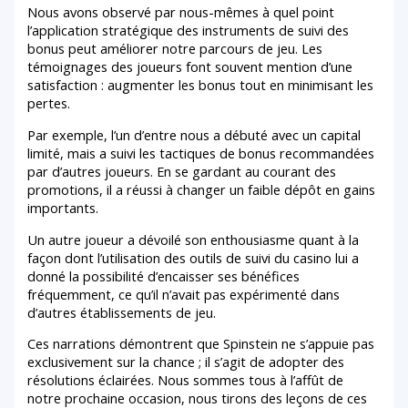
Nous avons observé par nous-mêmes à quel point
l’application stratégique des instruments de suivi des
bonus peut améliorer notre parcours de jeu. Les
témoignages des joueurs font souvent mention d’une
satisfaction : augmenter les bonus tout en minimisant les
pertes.
Par exemple, l’un d’entre nous a débuté avec un capital
limité, mais a suivi les tactiques de bonus recommandées
par d’autres joueurs. En se gardant au courant des
promotions, il a réussi à changer un faible dépôt en gains
importants.
Un autre joueur a dévoilé son enthousiasme quant à la
façon dont l’utilisation des outils de suivi du casino lui a
donné la possibilité d’encaisser ses bénéfices
fréquemment, ce qu’il n’avait pas expérimenté dans
d’autres établissements de jeu.
Ces narrations démontrent que Spinstein ne s’appuie pas
exclusivement sur la chance ; il s’agit de adopter des
résolutions éclairées. Nous sommes tous à l’affût de
notre prochaine occasion, nous tirons des leçons de ces