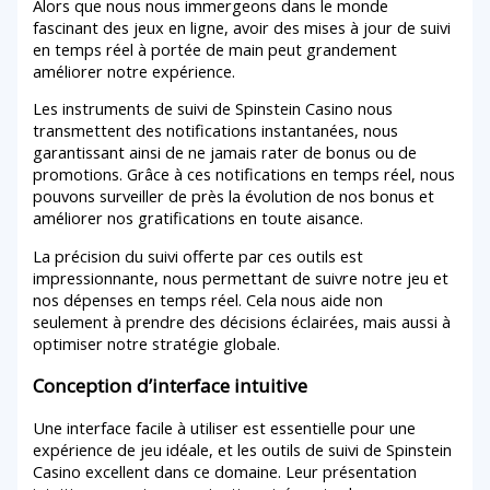
Alors que nous nous immergeons dans le monde
fascinant des jeux en ligne, avoir des mises à jour de suivi
en temps réel à portée de main peut grandement
améliorer notre expérience.
Les instruments de suivi de Spinstein Casino nous
transmettent des notifications instantanées, nous
garantissant ainsi de ne jamais rater de bonus ou de
promotions. Grâce à ces notifications en temps réel, nous
pouvons surveiller de près la évolution de nos bonus et
améliorer nos gratifications en toute aisance.
La précision du suivi offerte par ces outils est
impressionnante, nous permettant de suivre notre jeu et
nos dépenses en temps réel. Cela nous aide non
seulement à prendre des décisions éclairées, mais aussi à
optimiser notre stratégie globale.
Conception d’interface intuitive
Une interface facile à utiliser est essentielle pour une
expérience de jeu idéale, et les outils de suivi de Spinstein
Casino excellent dans ce domaine. Leur présentation