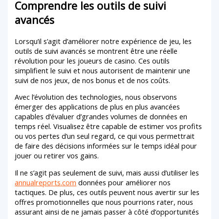
Comprendre les outils de suivi
avancés
Lorsqu’il s’agit d’améliorer notre expérience de jeu, les
outils de suivi avancés se montrent être une réelle
révolution pour les joueurs de casino. Ces outils
simplifient le suivi et nous autorisent de maintenir une
suivi de nos jeux, de nos bonus et de nos coûts.
Avec l’évolution des technologies, nous observons
émerger des applications de plus en plus avancées
capables d’évaluer d’grandes volumes de données en
temps réel. Visualisez être capable de estimer vos profits
ou vos pertes d’un seul regard, ce qui vous permettrait
de faire des décisions informées sur le temps idéal pour
jouer ou retirer vos gains.
Il ne s’agit pas seulement de suivi, mais aussi d’utiliser les
annualreports.com
données pour améliorer nos
tactiques. De plus, ces outils peuvent nous avertir sur les
offres promotionnelles que nous pourrions rater, nous
assurant ainsi de ne jamais passer à côté d’opportunités