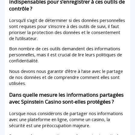
indispensables pour s’enregistrer à ces outils de
contrôle ?
Lorsqu’il s’agit de déterminer si des données personnelles
sont requises pour s’inscrire à des outils de suivi, il faut
prioriser la protection des données et le consentement
de l’utilisateur.
Bon nombre de ces outils demandent des informations
personnelles, mais il est crucial de lire leurs politiques de
confidentialité.
Nous devons nous garantir d’être à l’aise avec le partage
de nos données et de comprendre comment elles sont
utilisées.
Dans quelle mesure les informations partagées
avec Spinstein Casino sont-elles protégées ?
Lorsque nous considérons de partager nos informations
avec une plateforme en ligne, comme un casino, la
sécurité est une préoccupation majeure.