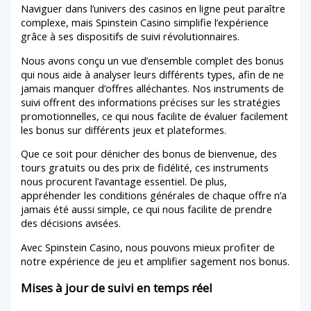
Naviguer dans l’univers des casinos en ligne peut paraître
complexe, mais Spinstein Casino simplifie l’expérience
grâce à ses dispositifs de suivi révolutionnaires.
Nous avons conçu un vue d’ensemble complet des bonus
qui nous aide à analyser leurs différents types, afin de ne
jamais manquer d’offres alléchantes. Nos instruments de
suivi offrent des informations précises sur les stratégies
promotionnelles, ce qui nous facilite de évaluer facilement
les bonus sur différents jeux et plateformes.
Que ce soit pour dénicher des bonus de bienvenue, des
tours gratuits ou des prix de fidélité, ces instruments
nous procurent l’avantage essentiel. De plus,
appréhender les conditions générales de chaque offre n’a
jamais été aussi simple, ce qui nous facilite de prendre
des décisions avisées.
Avec Spinstein Casino, nous pouvons mieux profiter de
notre expérience de jeu et amplifier sagement nos bonus.
Mises à jour de suivi en temps réel