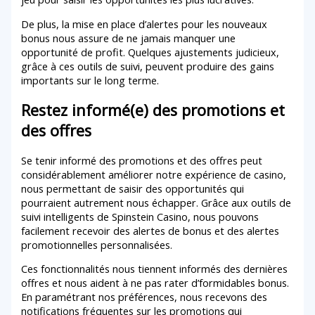
De plus, la mise en place d’alertes pour les nouveaux
bonus nous assure de ne jamais manquer une
opportunité de profit. Quelques ajustements judicieux,
grâce à ces outils de suivi, peuvent produire des gains
importants sur le long terme.
Restez informé(e) des promotions et
des offres
Se tenir informé des promotions et des offres peut
considérablement améliorer notre expérience de casino,
nous permettant de saisir des opportunités qui
pourraient autrement nous échapper. Grâce aux outils de
suivi intelligents de Spinstein Casino, nous pouvons
facilement recevoir des alertes de bonus et des alertes
promotionnelles personnalisées.
Ces fonctionnalités nous tiennent informés des dernières
offres et nous aident à ne pas rater d’formidables bonus.
En paramétrant nos préférences, nous recevons des
notifications fréquentes sur les promotions qui