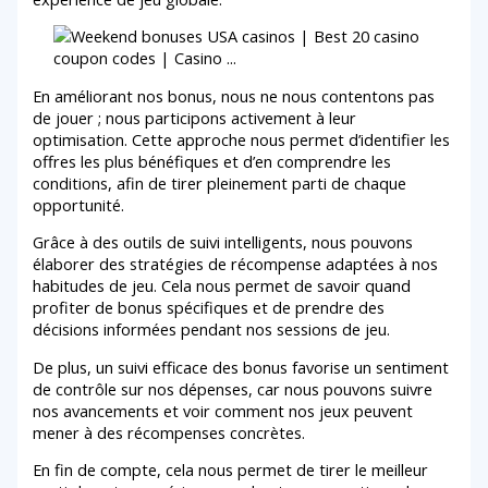
En améliorant nos bonus, nous ne nous contentons pas
de jouer ; nous participons activement à leur
optimisation. Cette approche nous permet d’identifier les
offres les plus bénéfiques et d’en comprendre les
conditions, afin de tirer pleinement parti de chaque
opportunité.
Grâce à des outils de suivi intelligents, nous pouvons
élaborer des stratégies de récompense adaptées à nos
habitudes de jeu. Cela nous permet de savoir quand
profiter de bonus spécifiques et de prendre des
décisions informées pendant nos sessions de jeu.
De plus, un suivi efficace des bonus favorise un sentiment
de contrôle sur nos dépenses, car nous pouvons suivre
nos avancements et voir comment nos jeux peuvent
mener à des récompenses concrètes.
En fin de compte, cela nous permet de tirer le meilleur