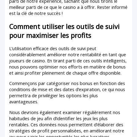
parti de notre expérience, sachant que nous tirons le
meilleur parti de ce que le casino a à offrir. Rester informé
est la clé de notre succès !
Comment utiliser les outils de suivi
pour maximiser les profits
L’utilisation efficace des outils de suivi peut
considérablement améliorer notre rentabilité en tant que
joueurs de casino. En tirant parti de ces outils intelligents,
nous pouvons optimiser nos efforts en matière de bonus
et ainsi profiter pleinement de chaque offre disponible.
Commençons par catégoriser nos bonus en fonction des
conditions de mise et des dates d’expiration, ce qui nous
permettra de privilégier les options les plus
avantageuses.
Nous devrions également examiner régulièrement nos
habitudes de jeu afin d’identifier les jeux les plus
rentables. Ces données nous permettent d’élaborer des
stratégies de profit personnalisées, en améliorant notre
jeu pour saisir les opportunités les plus lucratives.