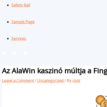
Safety Rail
Sample Page
Services
Az AlaWin kaszinó múltja a Fi
Leave a Comment
/
Uncategorized
/ By
root