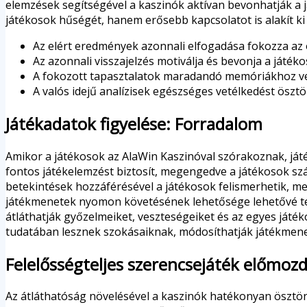
elemzések segítségével a kaszinók aktívan bevonhatják a j
játékosok hűségét, hanem erősebb kapcsolatot is alakít ki 
Az elért eredmények azonnali elfogadása fokozza az 
Az azonnali visszajelzés motiválja és bevonja a játéko
A fokozott tapasztalatok maradandó memóriákhoz v
A valós idejű analízisek egészséges vetélkedést öszt
Játékadatok figyelése: Forradalom
Amikor a játékosok az AlaWin Kaszinóval szórakoznak, ját
fontos játékelemzést biztosít, megengedve a játékosok sz
betekintések hozzáférésével a játékosok felismerhetik, mel
játékmenetek nyomon követésének lehetősége lehetővé tesz
átláthatják győzelmeiket, veszteségeiket és az egyes játék
tudatában lesznek szokásaiknak, módosíthatják játékmenet
Felelősségteljes szerencsejáték előmoz
Az átláthatóság növelésével a kaszinók hatékonyan ösztönö