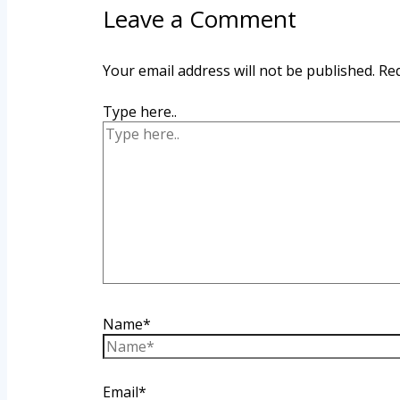
Leave a Comment
Your email address will not be published.
Req
Type here..
Name*
Email*