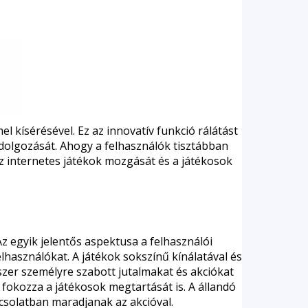
 kísérésével. Ez az innovatív funkció rálátást
idolgozását. Ahogy a felhasználók tisztábban
az internetes játékok mozgását és a játékosok
z egyik jelentős aspektusa a felhasználói
lhasználókat. A játékok sokszínű kínálatával és
szer személyre szabott jutalmakat és akciókat
fokozza a játékosok megtartását is. A állandó
pcsolatban maradjanak az akcióval.