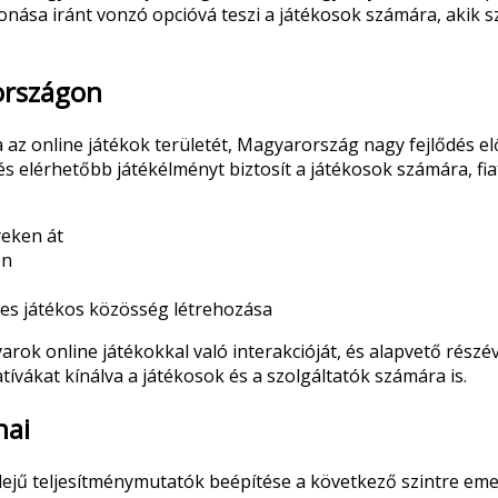
sa iránt vonzó opcióvá teszi a játékosok számára, akik sz
országon
z online játékok területét, Magyarország nagy fejlődés előtt
és elérhetőbb játékélményt biztosít a játékosok számára, fi
yeken át
on
es játékos közösség létrehozása
arok online játékokkal való interakcióját, és alapvető rész
atívákat kínálva a játékosok és a szolgáltatók számára is.
nai
dejű teljesítménymutatók beépítése a következő szintre emel