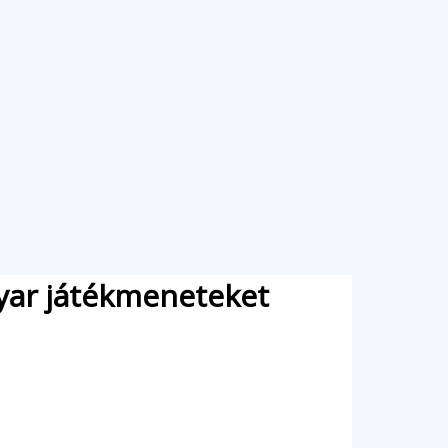
gyar játékmeneteket