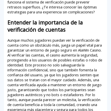
funciona el sistema de verificación puede prevenir
retrasos superfluos. ¿Te interesa conocer las óptimas
estrategias para una experiencia sin complicaciones?
Entender la importancia de la
verificación de cuentas
Aunque muchos jugadores puedan ver la verificación de
cuenta como un obstáculo más, juega un papel vital para
garantizar un entorno de juego seguro en AlaWin Casino.
Al verificar las cuentas, el casino aumenta la seguridad,
protegiendo a los usuarios de posibles estafas o robo de
identidad. Este proceso no solo salvaguarda la
información confidencial, sino que también fomenta la
confianza del usuario, ya que los jugadores sienten que
sus datos se tratan con el mayor cuidado. Además, una
cuenta verificada ayuda a mantener un entorno de juego
justo, garantizando que todos los participantes sean
jugadores auténticos y no bots o estafadores. Por lo
tanto, aunque pueda parecer un molestia, la verificación
de cuenta beneficia a toda la comunidad, creando una
experiencia más placentera y segura para todos los