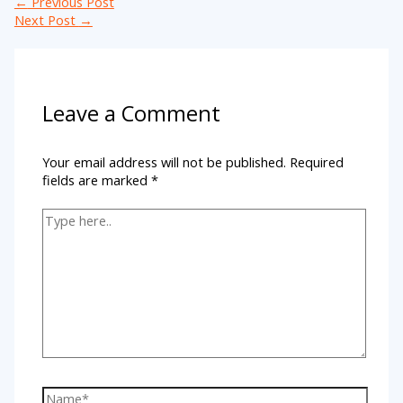
←
Previous Post
Next Post
→
Leave a Comment
Your email address will not be published.
Required
fields are marked
*