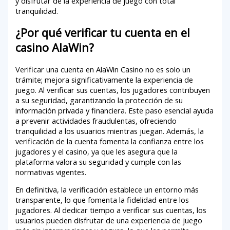
y disfrutar de la experiencia de juego con total
tranquilidad.
¿Por qué verificar tu cuenta en el
casino AlaWin?
Verificar una cuenta en AlaWin Casino no es solo un
trámite; mejora significativamente la experiencia de
juego. Al verificar sus cuentas, los jugadores contribuyen
a su seguridad, garantizando la protección de su
información privada y financiera. Este paso esencial ayuda
a prevenir actividades fraudulentas, ofreciendo
tranquilidad a los usuarios mientras juegan. Además, la
verificación de la cuenta fomenta la confianza entre los
jugadores y el casino, ya que les asegura que la
plataforma valora su seguridad y cumple con las
normativas vigentes.
En definitiva, la verificación establece un entorno más
transparente, lo que fomenta la fidelidad entre los
jugadores. Al dedicar tiempo a verificar sus cuentas, los
usuarios pueden disfrutar de una experiencia de juego