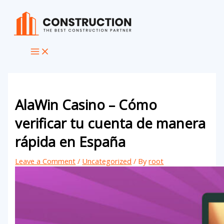
Main
Skip
Type
Name*
Email*
Website
Menu
to
here..
content
AlaWin Casino – Cómo
verificar tu cuenta de manera
rápida en España
Leave a Comment
/
Uncategorized
/ By
root