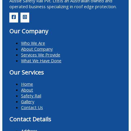
Aussie Safety Rail Pvt. Ltd.is an Australian owned and
operated business specializing in roof edge protection.
Our Company
Who We Are
About Company
Services We Provide
What We Have Done
Our Services
Home
About
Safety Rail
Gallery
Contact Us
Contact Details
Address