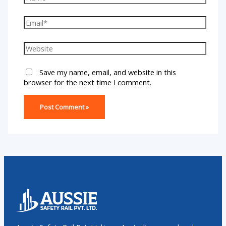
Save my name, email, and website in this
browser for the next time I comment.