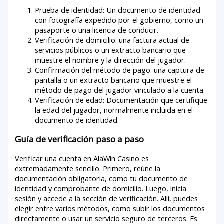
Prueba de identidad: Un documento de identidad
con fotografía expedido por el gobierno, como un
pasaporte o una licencia de conducir.
Verificación de domicilio: una factura actual de
servicios públicos o un extracto bancario que
muestre el nombre y la dirección del jugador.
Confirmación del método de pago: una captura de
pantalla o un extracto bancario que muestre el
método de pago del jugador vinculado a la cuenta.
Verificación de edad: Documentación que certifique
la edad del jugador, normalmente incluida en el
documento de identidad.
Guía de verificación paso a paso
Verificar una cuenta en AlaWin Casino es
extremadamente sencillo. Primero, reúne la
documentación obligatoria, como tu documento de
identidad y comprobante de domicilio. Luego, inicia
sesión y accede a la sección de verificación. Allí, puedes
elegir entre varios métodos, como subir los documentos
directamente o usar un servicio seguro de terceros. Es