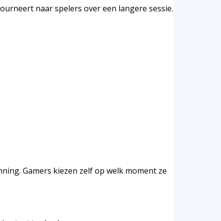
ourneert naar spelers over een langere sessie.
panning. Gamers kiezen zelf op welk moment ze