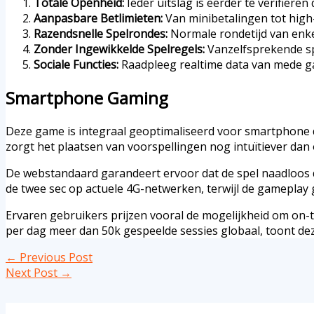
Totale Openheid:
Ieder uitslag is eerder te verifiëren
Aanpasbare Betlimieten:
Van minibetalingen tot high-
Razendsnelle Spelrondes:
Normale rondetijd van enke
Zonder Ingewikkelde Spelregels:
Vanzelfsprekende sp
Sociale Functies:
Raadpleeg realtime data van mede g
Smartphone Gaming
Deze game is integraal geoptimaliseerd voor smartphone d
zorgt het plaatsen van voorspellingen nog intuïtiever dan
De webstandaard garandeert ervoor dat de spel naadloos dra
de twee sec op actuele 4G-netwerken, terwijl de gameplay 
Ervaren gebruikers prijzen vooral de mogelijkheid om on-th
per dag meer dan 50k gespeelde sessies globaal, toont de
←
Previous Post
Next Post
→