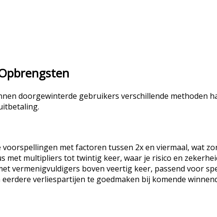
 Opbrengsten
unnen doorgewinterde gebruikers verschillende methoden h
uitbetaling.
te voorspellingen met factoren tussen 2x en viermaal, wat z
s met multipliers tot twintig keer, waar je risico en zekerhe
met vermenigvuldigers boven veertig keer, passend voor spe
 eerdere verliespartijen te goedmaken bij komende winnend