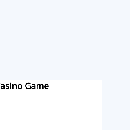
Casino Game