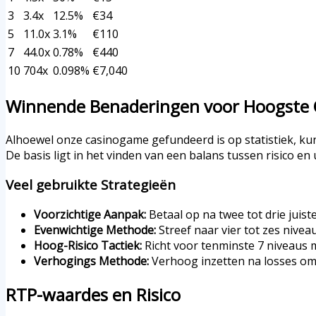
3
3.4x
12.5%
€34
5
11.0x
3.1%
€110
7
44.0x
0.78%
€440
10
704x
0.098%
€7,040
Winnende Benaderingen voor Hoogste
Alhoewel onze casinogame gefundeerd is op statistiek, k
De basis ligt in het vinden van een balans tussen risico en 
Veel gebruikte Strategieën
Voorzichtige Aanpak:
Betaal op na twee tot drie juis
Evenwichtige Methode:
Streef naar vier tot zes niveau
Hoog-Risico Tactiek:
Richt voor tenminste 7 niveaus 
Verhogings Methode:
Verhoog inzetten na losses om
RTP-waardes en Risico