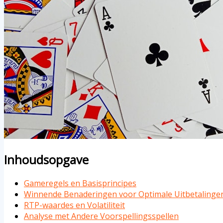
Inhoudsopgave
Gameregels en Basisprincipes
Winnende Benaderingen voor Optimale Uitbetalinge
RTP-waardes en Volatiliteit
Analyse met Andere Voorspellingsspellen