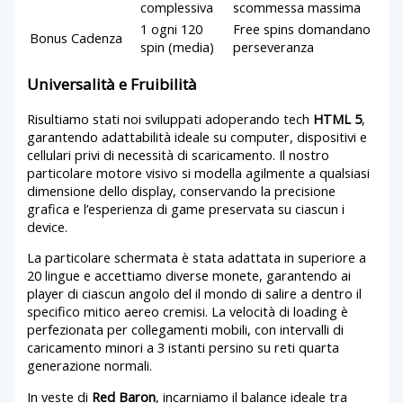
complessiva
scommessa massima
1 ogni 120
Free spins domandano
Bonus Cadenza
spin (media)
perseveranza
Universalità e Fruibilità
Risultiamo stati noi sviluppati adoperando tech
HTML 5
,
garantendo adattabilità ideale su computer, dispositivi e
cellulari privi di necessità di scaricamento. Il nostro
particolare motore visivo si modella agilmente a qualsiasi
dimensione dello display, conservando la precisione
grafica e l’esperienza di game preservata su ciascun i
device.
La particolare schermata è stata adattata in superiore a
20 lingue e accettiamo diverse monete, garantendo ai
player di ciascun angolo del il mondo di salire a dentro il
specifico mitico aereo cremisi. La velocità di loading è
perfezionata per collegamenti mobili, con intervalli di
caricamento minori a 3 istanti persino su reti quarta
generazione normali.
In veste di
Red Baron
, incarniamo il balance ideale tra