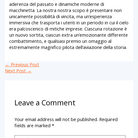
aderenza del passato e dinamiche moderne di
macchinetta. La nostra nostra scopo è presentare non
unicamente possibilità di vincita, ma un’esperienza
immersiva che trasporta i utenti in un periodo in cui il cielo
era palcoscenico di mitiche imprese. Ciascuna rotazione è
un nuovo sortita, ciascun extra un’emozionante differente
combattimento, e qualsiasi premio un omaggio al
estremamente magnifico pilota dell’aviazione della storia.
←
Previous Post
Next Post
→
Leave a Comment
Your email address will not be published.
Required
fields are marked
*