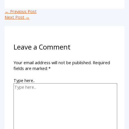
←
Previous Post
Next Post
→
Leave a Comment
Your email address will not be published.
Required
fields are marked
*
Type here..