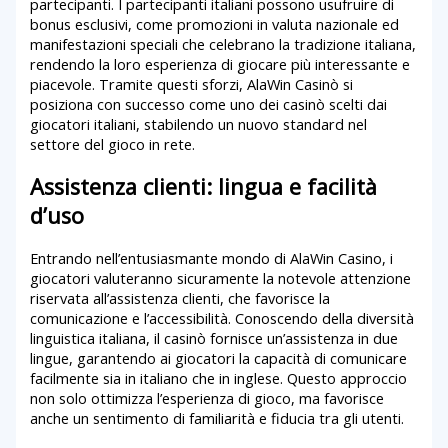
partecipanti. I partecipanti italiani possono usufruire di
bonus esclusivi, come promozioni in valuta nazionale ed
manifestazioni speciali che celebrano la tradizione italiana,
rendendo la loro esperienza di giocare più interessante e
piacevole. Tramite questi sforzi, AlaWin Casinò si
posiziona con successo come uno dei casinò scelti dai
giocatori italiani, stabilendo un nuovo standard nel
settore del gioco in rete.
Assistenza clienti: lingua e facilità
d’uso
Entrando nell’entusiasmante mondo di AlaWin Casino, i
giocatori valuteranno sicuramente la notevole attenzione
riservata all’assistenza clienti, che favorisce la
comunicazione e l’accessibilità. Conoscendo della diversità
linguistica italiana, il casinò fornisce un’assistenza in due
lingue, garantendo ai giocatori la capacità di comunicare
facilmente sia in italiano che in inglese. Questo approccio
non solo ottimizza l’esperienza di gioco, ma favorisce
anche un sentimento di familiarità e fiducia tra gli utenti.