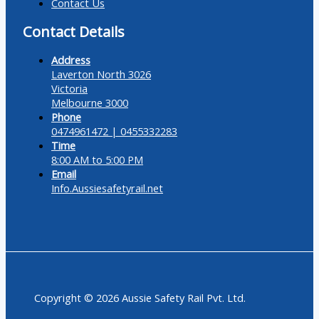
Contact Us
Contact Details
Address
Laverton North 3026
Victoria
Melbourne 3000
Phone
0474961472 | 0455332283
Time
8:00 AM to 5:00 PM
Email
Info.Aussiesafetyrail.net
Copyright © 2026 Aussie Safety Rail Pvt. Ltd.