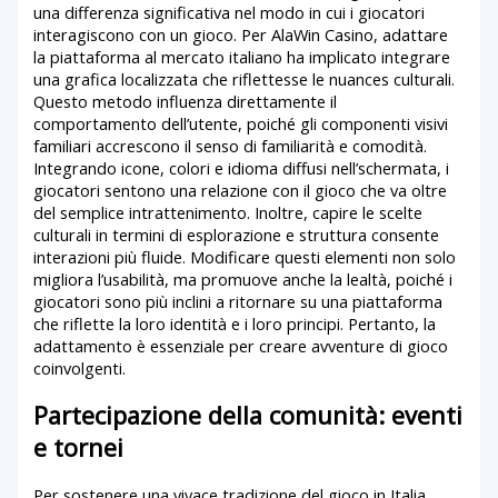
una differenza significativa nel modo in cui i giocatori
interagiscono con un gioco. Per AlaWin Casino, adattare
la piattaforma al mercato italiano ha implicato integrare
una grafica localizzata che riflettesse le nuances culturali.
Questo metodo influenza direttamente il
comportamento dell’utente, poiché gli componenti visivi
familiari accrescono il senso di familiarità e comodità.
Integrando icone, colori e idioma diffusi nell’schermata, i
giocatori sentono una relazione con il gioco che va oltre
del semplice intrattenimento. Inoltre, capire le scelte
culturali in termini di esplorazione e struttura consente
interazioni più fluide. Modificare questi elementi non solo
migliora l’usabilità, ma promuove anche la lealtà, poiché i
giocatori sono più inclini a ritornare su una piattaforma
che riflette la loro identità e i loro principi. Pertanto, la
adattamento è essenziale per creare avventure di gioco
coinvolgenti.
Partecipazione della comunità: eventi
e tornei
Per sostenere una vivace tradizione del gioco in Italia,