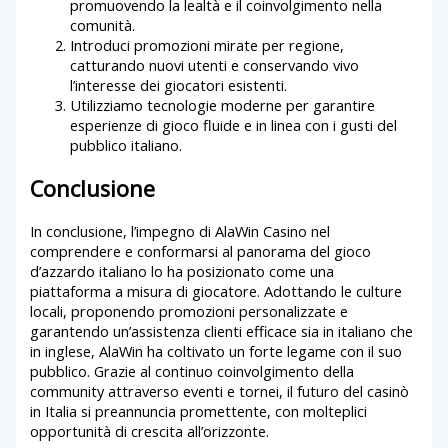
promuovendo la lealtà e il coinvolgimento nella
comunità.
Introduci promozioni mirate per regione,
catturando nuovi utenti e conservando vivo
l’interesse dei giocatori esistenti.
Utilizziamo tecnologie moderne per garantire
esperienze di gioco fluide e in linea con i gusti del
pubblico italiano.
Conclusione
In conclusione, l’impegno di AlaWin Casino nel
comprendere e conformarsi al panorama del gioco
d’azzardo italiano lo ha posizionato come una
piattaforma a misura di giocatore. Adottando le culture
locali, proponendo promozioni personalizzate e
garantendo un’assistenza clienti efficace sia in italiano che
in inglese, AlaWin ha coltivato un forte legame con il suo
pubblico. Grazie al continuo coinvolgimento della
community attraverso eventi e tornei, il futuro del casinò
in Italia si preannuncia promettente, con molteplici
opportunità di crescita all’orizzonte.