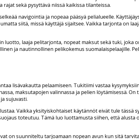
rajat sekä pysyttävä niissä kaikissa tilanteissa.
selkeää navigointia ja nopeaa pääsyä pelialueelle. Käyttäj
pumatta siitä, missä käyttäjä sijaitsee. Vaikka tarjonta on l
n luotto, laaja pelitarjonta, nopeat maksut sekä tuki, joka
llinen ja nautinnollinen pelikokemus suomalaispelaajille. P
taa lisävakautta pelaamiseen. Tukitiimi vastaa kysymyksiin k
nnassa, maksutapojen valinnassa ja pelien löytämisessä. On tä
 ja sujuvasti.
lustaa. Vaikka yksityiskohtaiset käytännöt eivät tule tässä sy
suojaus toteutuu. Tämä luo luottamusta siihen, että alusta o
at on suunniteltu tarjoamaan nopean avun kun sitä tarvitaan