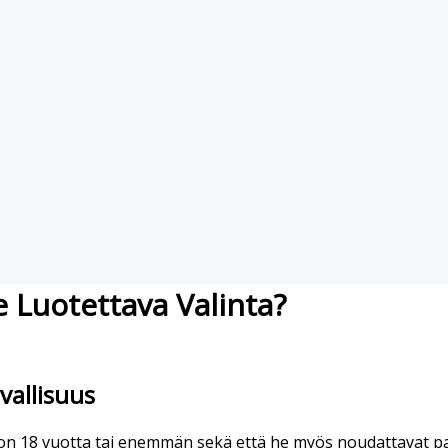
 Luotettava Valinta?
allisuus
 on 18 vuotta tai enemmän sekä että he myös noudattavat paik