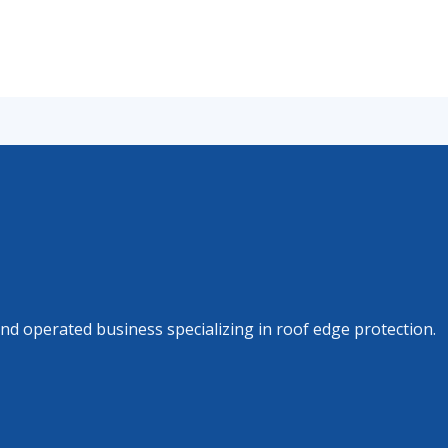
 and operated business specializing in roof edge protection.