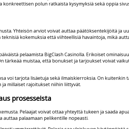
 konkreettisen polun ratkaista kysymyksiä sekä oppia sivu
ta. Yhteisön arviot voivat auttaa päätöksentekijöitä ja uu
ä teknisiä kokemuksia että viihteellisiä havaintoja, mikä aut
iväistä pelaamista BigClash Casinolla. Erikoiset ominaisuud
. On tärkeää muistaa, että bonukset ja tarjoukset voivat vai
sa voi tarjota lisäetuja sekä ilmaiskierroksia. On kuitenkin
a millaiset rajoitukset niihin liittyvät.
vaus prosesseista
emusta. Pelaajat voivat ottaa yhteyttä tukeen ja saada apu
 auttaa palaamaan pelikentille nopeasti.