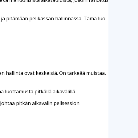
kä mahdollisista aikatauluista, jolloin rahoitus
n ja pitämään pelikassan hallinnassa. Tämä luo
en hallinta ovat keskeisiä. On tärkeää muistaa,
 luottamusta pitkällä aikavälillä.
 johtaa pitkän aikavälin pelisession