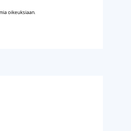
mia oikeuksiaan.