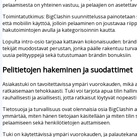
pelaamisesta on yhteinen vastuu, ja pelaajien on asetettava 
Toimintatutkimus: BigClashin suunnittelussa painotetaan 
että mobiilin käyttöä, jolloin pelaaminen on joustavaa riip
hakutoimintojen avulla ja kategorisoinnin kautta.
Lopulta intro-osio tarjoaa kattavan kokonaisuuden: brändi
tekijät muodostavat perustan, jonka päälle rakentuu turva
uusia pelityyppejä sekä tutustumaan brändin bonuksiin.
Pelitietojen hakeminen ja suodattimet
Asiakastuki on tavoitettavissa ympäri vuorokauden, mikä an
ratkaisemaan tehokkaasti. Tuki voi tarjota apua tilin halli
rauhallisesti ja asiallisesti, jotta ratkaisut löytyvät nopeasti
Tietosuoja ja turvallisuus ovat olennaisia osia BigClashin a
ymmärtää, miten hänen tietojaan käsitellään ja miten tilin 
pelaamiseen sekä henkilötietojen auttamiseen.
Tuki on käytettävissä ympäri vuorokauden, ja palautekanav