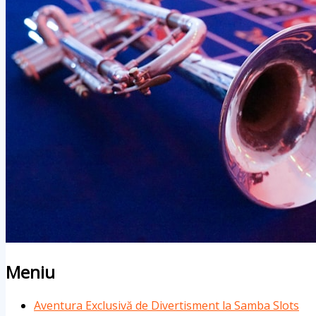
Meniu
Aventura Exclusivă de Divertisment la Samba Slots