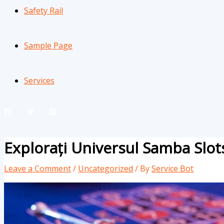
Safety Rail
Sample Page
Services
Explorați Universul Samba Slot
Leave a Comment
/
Uncategorized
/ By
Service Bot