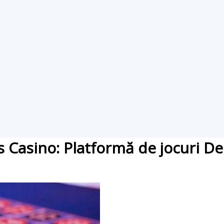
s Casino: Platformă de jocuri D