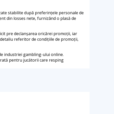
zate stabilite după preferințele personale de
nt din losses nete, furnizând o plasă de
it pre declanșarea oricărei promoții, iar
etaliu referitor de condițiile de promoții,
e industriei gambling-ului online.
rată pentru jucătorii care resping