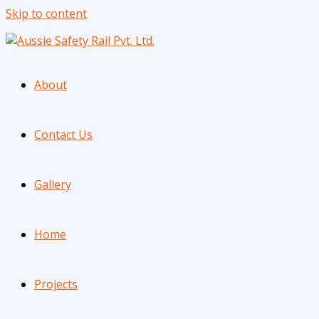
Skip to content
About
Contact Us
Gallery
Home
Projects