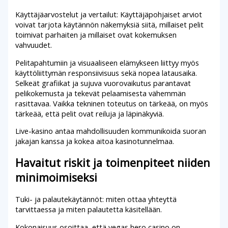
Käyttäjäarvostelut ja vertailut: Käyttäjäpohjaiset arviot
voivat tarjota käytännön näkemyksiä siitä, millaiset pelit
toimivat parhaiten ja millaiset ovat kokemuksen
vahvuudet.
Pelitapahtumiin ja visuaaliseen elämykseen liittyy myös
käyttöliittymän responsiivisuus sekä nopea latausaika.
Selkeät grafiikat ja sujuva vuorovaikutus parantavat
pelikokemusta ja tekevät pelaamisesta vähemmän
rasittavaa. Vaikka tekninen toteutus on tärkeää, on myös
tärkeää, että pelit ovat reiluja ja läpinäkyviä.
Live-kasino antaa mahdollisuuden kommunikoida suoran
jakajan kanssa ja kokea aitoa kasinotunnelmaa.
Havaitut riskit ja toimenpiteet niiden
minimoimiseksi
Tuki- ja palautekäytännöt: miten ottaa yhteyttä
tarvittaessa ja miten palautetta käsitellään.
Kokonaisuus osoittaa, että vegas hero casino on