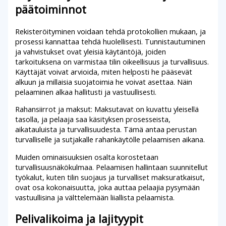
päätoiminnot
Rekisteröityminen voidaan tehdä protokollien mukaan, ja
prosessi kannattaa tehdä huolellisesti. Tunnistautuminen
ja vahvistukset ovat yleisiä käytäntöjä, joiden
tarkoituksena on varmistaa tilin oikeellisuus ja turvallisuus.
Käyttäjät voivat arvioida, miten helposti he pääsevät
alkuun ja millaisia suojatoimia he voivat asettaa. Näin
pelaaminen alkaa hallitusti ja vastuullisesti.
Rahansiirrot ja maksut: Maksutavat on kuvattu yleisellä
tasolla, ja pelaaja saa käsityksen prosesseista,
aikatauluista ja turvallisuudesta. Tämä antaa perustan
turvalliselle ja sutjakalle rahankäytölle pelaamisen aikana.
Muiden ominaisuuksien osalta korostetaan
turvallisuusnäkökulmaa. Pelaamisen hallintaan suunnitellut
työkalut, kuten tilin suojaus ja turvalliset maksuratkaisut,
ovat osa kokonaisuutta, joka auttaa pelaajia pysymään
vastuullisina ja välttelemään liiallista pelaamista.
Pelivalikoima ja lajityypit