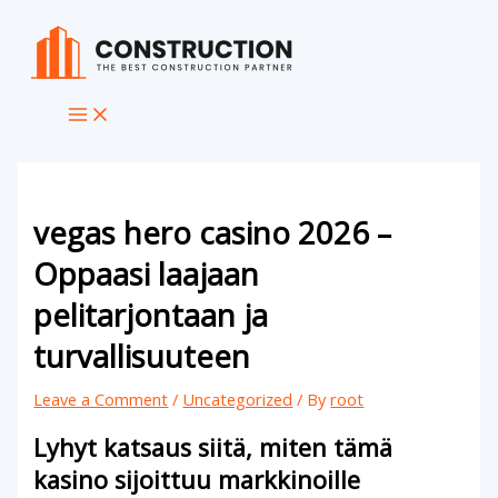
Main
Skip
Type
Name*
Email*
Website
Menu
to
here..
content
vegas hero casino 2026 –
Oppaasi laajaan
pelitarjontaan ja
turvallisuuteen
Leave a Comment
/
Uncategorized
/ By
root
Lyhyt katsaus siitä, miten tämä
kasino sijoittuu markkinoille