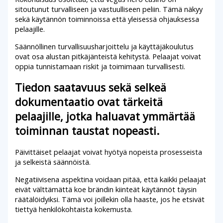
sitoutunut turvalliseen ja vastuulliseen peliin. Tämä näkyy
sekä käytännön toiminnoissa että yleisessä ohjauksessa
pelaajille.
Säännöllinen turvallisuusharjoittelu ja käyttäjäkoulutus
ovat osa alustan pitkäjänteistä kehitystä. Pelaajat voivat
oppia tunnistamaan riskit ja toimimaan turvallisesti.
Tiedon saatavuus sekä selkeä
dokumentaatio ovat tärkeitä
pelaajille, jotka haluavat ymmärtää
toiminnan taustat nopeasti.
Päivittäiset pelaajat voivat hyötyä nopeista prosesseista
ja selkeistä säännöistä.
Negatiivisena aspektina voidaan pitää, että kaikki pelaajat
eivät välttämättä koe brändin kiinteät käytännöt täysin
räätälöidyiksi. Tämä voi joillekin olla haaste, jos he etsivät
tiettyä henkilökohtaista kokemusta.