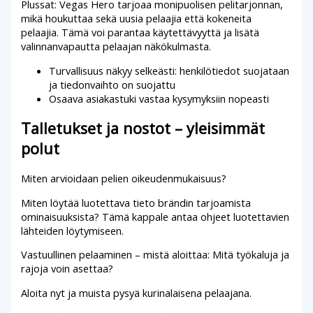
Plussat: Vegas Hero tarjoaa monipuolisen pelitarjonnan,
mikä houkuttaa sekä uusia pelaajia että kokeneita
pelaajia. Tämä voi parantaa käytettävyyttä ja lisätä
valinnanvapautta pelaajan näkökulmasta.
Turvallisuus näkyy selkeästi: henkilötiedot suojataan
ja tiedonvaihto on suojattu
Osaava asiakastuki vastaa kysymyksiin nopeasti
Talletukset ja nostot – yleisimmät
polut
Miten arvioidaan pelien oikeudenmukaisuus?
Miten löytää luotettava tieto brändin tarjoamista
ominaisuuksista? Tämä kappale antaa ohjeet luotettavien
lähteiden löytymiseen.
Vastuullinen pelaaminen – mistä aloittaa: Mitä työkaluja ja
rajoja voin asettaa?
Aloita nyt ja muista pysyä kurinalaisena pelaajana.