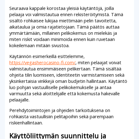
Seuraava kappale korostaa yleisiä käytäntöjä, joilla
pelaaja voi valmistautua ennen rekisteröitymistä. Tämä
sisältö rohkaisee lukijaa miettimään pelin tavoitetta,
aikataulua ja omia rajatietojaan. Tämä päätös auttaa
ymmärtämään, millainen pelikokemus on mielekäs ja
miten riskit voidaan minimoida ennen kuin ruvetaan
kokeilemaan mitään sivustoa.
Käytännön esimerkeillä esittelemme,
https://vegasherocasino-fi.com/
, miten pelaajat voivat
valmistautua ensimmäiseen pelikertaan. Tämä sisältää
ohjeita tilin luomiseen, identiteetin varmistamiseen sekä
yksinkertaisia vinkkejä oman budjetin hallintaan. Käytäntö
luo pohjan vastuulliselle pelikokemukselle ja antaa
varmuutta sekä aloittelijalle että kokemusta hakevalle
pelaajalle.
Perehdytoimintojen ja ohjeiden tarkoituksena on
rohkaista vastuullisiin pelitapoihin sekä parempaan
riskienhallintaan.
Käyttöliittymän suunnittelu ja