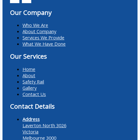
Our Company
Who We Are
About Company
Services We Provide
What We Have Done
Our Services
Home
About
Safety Rail
Gallery
Contact Us
Contact Details
Address
Laverton North 3026
Victoria
Melbourne 3000