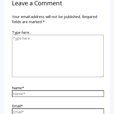
Leave a Comment
Your email address will not be published.
Required
fields are marked
*
Type here..
Name*
Email*