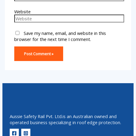
Website
Save my name, email, and website in this
browser for the next time I comment.
Aussie Safety Rail Pvt. Ltd.is an Australian owned and
operated business specializing in roof edge protection.