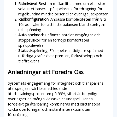
Risknivåval:
Bestäm mellan liten, medium eller stor
volatilitet baserat på spelarens föredragning för
regelbundna mindre priser eller ovanliga jackpottar
Radkonfiguration:
Anpassa komplexiteten från 8 till
16 radnivåer för att hitta balansen bland spelrytm
och spänning
Auto spelmod:
Definiera antalet omgångar och
stoppsvillkor för en förhöjd komfortabel
spelupplevelse
Statistikspårning:
Följ spelaren tidigare spel med
utförliga grafer över premier, förlustbelopp och
träffrekvens
Anledningar att Föredra Oss
Systemets engagemang för integritet och transparens
återspeglas i vårt branschledande
återbetalningsprocenten på 99%, vilket är betydligt
överlägset än många klassiska casinospel. Denna
fördelaktiga återbäring kombineras med blixtsnabba
kvicka överföringar och instant interaktion utan
fördröjning.