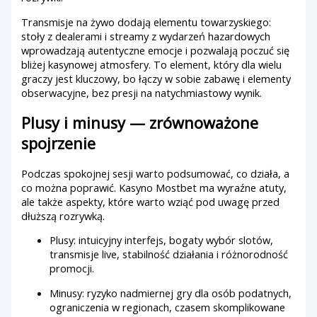
Transmisje na żywo dodają elementu towarzyskiego:
stoły z dealerami i streamy z wydarzeń hazardowych
wprowadzają autentyczne emocje i pozwalają poczuć się
bliżej kasynowej atmosfery. To element, który dla wielu
graczy jest kluczowy, bo łączy w sobie zabawę i elementy
obserwacyjne, bez presji na natychmiastowy wynik.
Plusy i minusy — zrównoważone
spojrzenie
Podczas spokojnej sesji warto podsumować, co działa, a
co można poprawić. Kasyno Mostbet ma wyraźne atuty,
ale także aspekty, które warto wziąć pod uwagę przed
dłuższą rozrywką.
Plusy: intuicyjny interfejs, bogaty wybór slotów,
transmisje live, stabilność działania i różnorodność
promocji.
Minusy: ryzyko nadmiernej gry dla osób podatnych,
ograniczenia w regionach, czasem skomplikowane