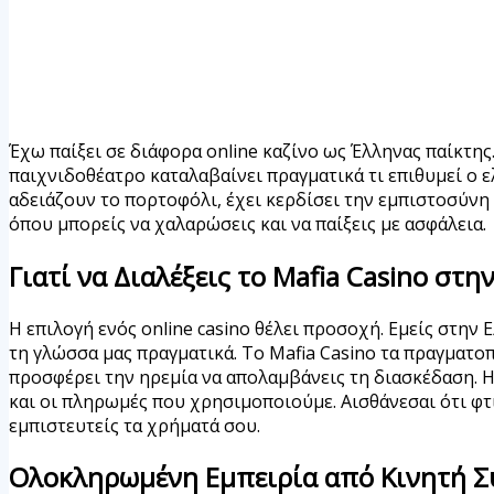
Έχω παίξει σε διάφορα online καζίνο ως Έλληνας παίκτης.
παιχνιδοθέατρο καταλαβαίνει πραγματικά τι επιθυμεί ο 
αδειάζουν το πορτοφόλι, έχει κερδίσει την εμπιστοσύνη 
όπου μπορείς να χαλαρώσεις και να παίξεις με ασφάλεια.
Γιατί να Διαλέξεις το Mafia Casino στη
Η επιλογή ενός online casino θέλει προσοχή. Εμείς στην 
τη γλώσσα μας πραγματικά. Το Mafia Casino τα πραγματοπο
προσφέρει την ηρεμία να απολαμβάνεις τη διασκέδαση. Η 
και οι πληρωμές που χρησιμοποιούμε. Αισθάνεσαι ότι φτι
εμπιστευτείς τα χρήματά σου.
Ολοκληρωμένη Εμπειρία από Κινητή Σ