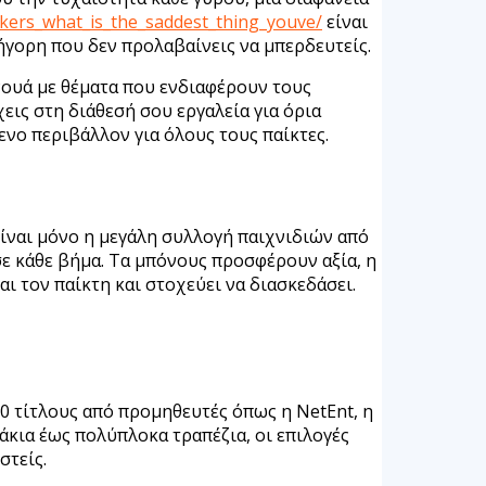
kers_what_is_the_saddest_thing_youve/
είναι
ήγορη που δεν προλαβαίνεις να μπερδευτείς.
νουά με θέματα που ενδιαφέρουν τους
εις στη διάθεσή σου εργαλεία για όρια
ενο περιβάλλον για όλους τους παίκτες.
ν είναι μόνο η μεγάλη συλλογή παιχνιδιών από
 σε κάθε βήμα. Τα μπόνους προσφέρουν αξία, η
ι τον παίκτη και στοχεύει να διασκεδάσει.
000 τίτλους από προμηθευτές όπως η NetEnt, η
τάκια έως πολύπλοκα τραπέζια, οι επιλογές
στείς.