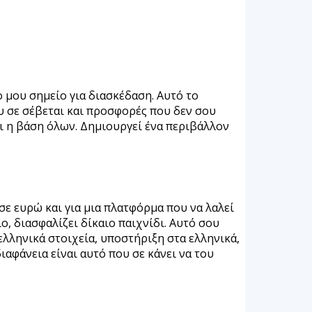
ο μου σημείο για διασκέδαση. Αυτό το
ου σε σέβεται και προσφορές που δεν σου
ει η βάση όλων. Δημιουργεί ένα περιβάλλον
σε ευρώ και για μια πλατφόρμα που να λαλεί
ο, διασφαλίζει δίκαιο παιχνίδι. Αυτό σου
ελληνικά στοιχεία, υποστήριξη στα ελληνικά,
ιαφάνεια είναι αυτό που σε κάνει να του