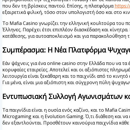
που δεν τη βρίσκεις παντού. Επίσης, η πλατφόρμα
https:
εξαιρετικά φιλική, τόσο στον υπολογιστή όσο και στο κι
Το Mafia Casino γνωρίζει την ελληνική κουλτούρα του π
Έλληνες. Παρέχει έτσι επιπλέον διασκέδαση και κίνητρα. 
κατάθεσης, για αυτοαποκλεισμό και για παρακολούθηση το
Συμπέρασμα: Η Νέα Πλατφόρμα Ψυχαγω
Εάν ψάχνεις για ένα online casino στην Ελλάδα που να τα
κορυφαίες εταιρείες. Αποτελεί και οι αξιόπιστες πληρωμ
λειτουργία είναι ξεκάθαρη και το παιχνίδι από το κινητό
Για μένα, είναι μια αξιόπιστη και σύγχρονη πύλη ψυχαγωγ
Εντυπωσιακή Συλλογή Αγωνισμάτων κ
Τα παιγνίδια είναι η ουσία ενός καζίνο, και το Mafia Cas
Microgaming και η Evolution Gaming. Ό,τι διάθεση και να 
δεν εξαντλούνται. Προσθέτουν καινούρια παιχνίδια κάθε