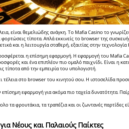
λεια, είναι θεμελιώδης ανάγκη. Το Mafia Casino το γνωρίζ
να φορτώσεις τίποτα. Απλά εκκινείς το browser της συσκευ
τικά και η λειτουργία σταθερή, εξαιτίας στην τεχνολογία
οσφέρεται η επίσημη εφαρμογή. Η εφαρμογή του Mafia Casi
οσφορές και ένα επιπλέον πιο ομαλό παιχνίδι. Είναι η κα
ς τίποτα από την εμπειρία του υπολογιστή.
ι τέλεια στο browser του κινητού σου. Η ιστοσελίδα προσ
 επίσημη εφαρμογή για ακόμα πιο ταχεία δυνατότητα. Παί
λο τα φρουτάκια, τα τραπέζια και οι ζωντανές παρτίδες ε
για Νέους και Παλαιούς Παίκτες