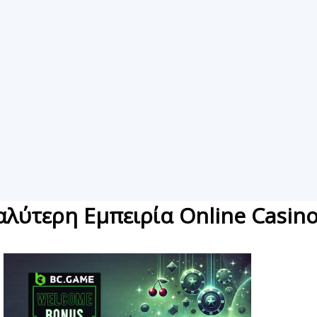
αλύτερη Εμπειρία Online Casin