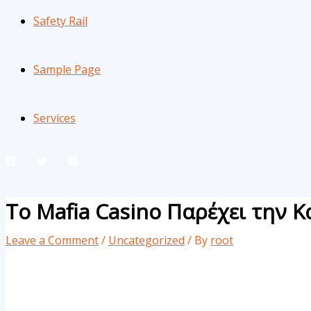
Safety Rail
Sample Page
Services
Το Mafia Casino Παρέχει την Κ
Leave a Comment
/
Uncategorized
/ By
root