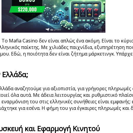
 Το Mafia Casino δεν είναι απλώς ένα ακόμη. Είναι το κύρι
ελληνικός παίκτης. Με χιλιάδες παιχνίδια, εξυπηρέτηση π
μου. Εδώ, η ποιότητα δεν είναι ζήτημα μάρκετινγκ. Υπάρχ
ν Ελλάδα;
Ελλάδα αναζητούμε για αξιοπιστία, για γρήγορες πληρωμές 
ιεί όλα αυτά. Με άδεια λειτουργίας και ρυθμιστικό πλαίσι
εναρμόνιση του στις ελληνικές συνήθειες είναι εμφανής: 
άχτηκε για εσένα. Η φήμη του για έγκαιρες πληρωμές και δ
υσκευή και Εφαρμογή Κινητού