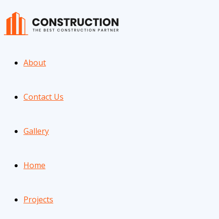
Skip
Type
Name*
Email*
Website
to
here..
content
About
Contact Us
Gallery
Home
Projects