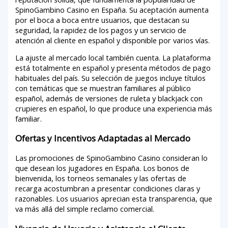
SpinoGambino Casino en España. Su aceptación aumenta
por el boca a boca entre usuarios, que destacan su
seguridad, la rapidez de los pagos y un servicio de
atención al cliente en español y disponible por varios vías.
La ajuste al mercado local también cuenta. La plataforma
está totalmente en español y presenta métodos de pago
habituales del país. Su selección de juegos incluye títulos
con temáticas que se muestran familiares al público
español, además de versiones de ruleta y blackjack con
crupieres en español, lo que produce una experiencia más
familiar.
Ofertas y Incentivos Adaptadas al Mercado
Las promociones de SpinoGambino Casino consideran lo
que desean los jugadores en España. Los bonos de
bienvenida, los torneos semanales y las ofertas de
recarga acostumbran a presentar condiciones claras y
razonables. Los usuarios aprecian esta transparencia, que
va más allá del simple reclamo comercial.