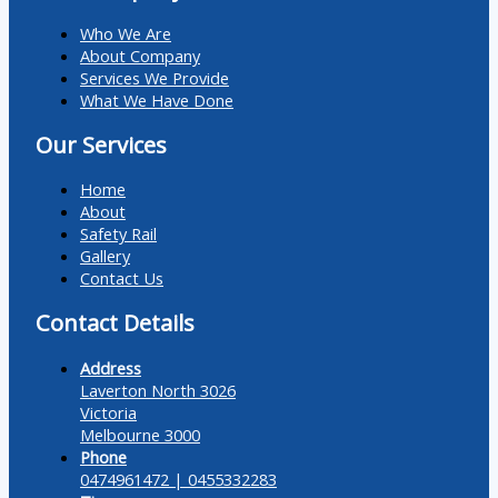
Who We Are
About Company
Services We Provide
What We Have Done
Our Services
Home
About
Safety Rail
Gallery
Contact Us
Contact Details
Address
Laverton North 3026
Victoria
Melbourne 3000
Phone
0474961472 | 0455332283