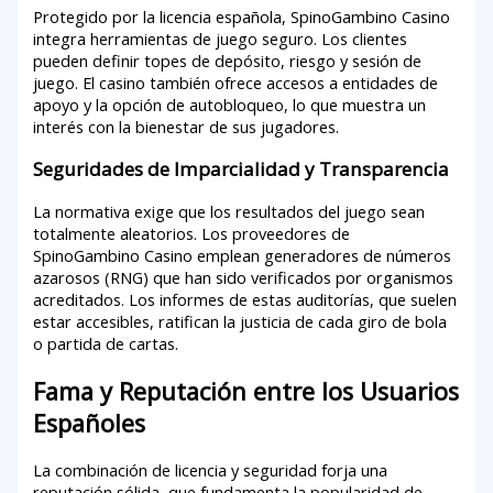
Protegido por la licencia española, SpinoGambino Casino
integra herramientas de juego seguro. Los clientes
pueden definir topes de depósito, riesgo y sesión de
juego. El casino también ofrece accesos a entidades de
apoyo y la opción de autobloqueo, lo que muestra un
interés con la bienestar de sus jugadores.
Seguridades de Imparcialidad y Transparencia
La normativa exige que los resultados del juego sean
totalmente aleatorios. Los proveedores de
SpinoGambino Casino emplean generadores de números
azarosos (RNG) que han sido verificados por organismos
acreditados. Los informes de estas auditorías, que suelen
estar accesibles, ratifican la justicia de cada giro de bola
o partida de cartas.
Fama y Reputación entre los Usuarios
Españoles
La combinación de licencia y seguridad forja una
reputación sólida, que fundamenta la popularidad de