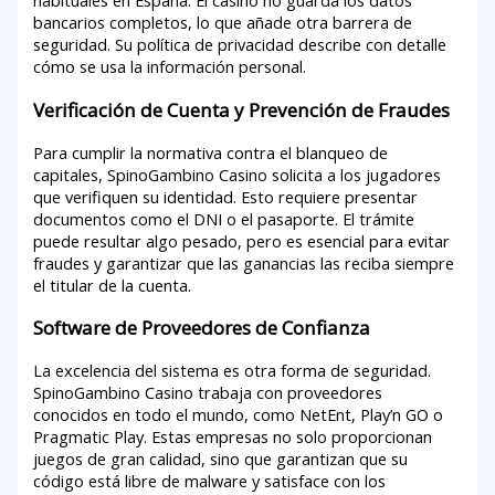
habituales en España. El casino no guarda los datos
bancarios completos, lo que añade otra barrera de
seguridad. Su política de privacidad describe con detalle
cómo se usa la información personal.
Verificación de Cuenta y Prevención de Fraudes
Para cumplir la normativa contra el blanqueo de
capitales, SpinoGambino Casino solicita a los jugadores
que verifiquen su identidad. Esto requiere presentar
documentos como el DNI o el pasaporte. El trámite
puede resultar algo pesado, pero es esencial para evitar
fraudes y garantizar que las ganancias las reciba siempre
el titular de la cuenta.
Software de Proveedores de Confianza
La excelencia del sistema es otra forma de seguridad.
SpinoGambino Casino trabaja con proveedores
conocidos en todo el mundo, como NetEnt, Play’n GO o
Pragmatic Play. Estas empresas no solo proporcionan
juegos de gran calidad, sino que garantizan que su
código está libre de malware y satisface con los