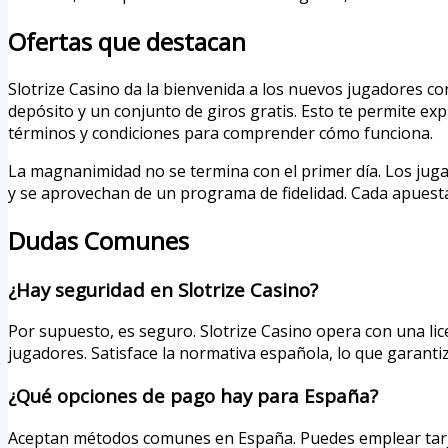
Ofertas que destacan
Slotrize Casino da la bienvenida a los nuevos jugadores co
depósito y un conjunto de giros gratis. Esto te permite exp
términos y condiciones para comprender cómo funciona.
La magnanimidad no se termina con el primer día. Los ju
y se aprovechan de un programa de fidelidad. Cada apuesta 
Dudas Comunes
¿Hay seguridad en Slotrize Casino?
Por supuesto, es seguro. Slotrize Casino opera con una lice
jugadores. Satisface la normativa española, lo que garanti
¿Qué opciones de pago hay para España?
Aceptan métodos comunes en España. Puedes emplear tarjet