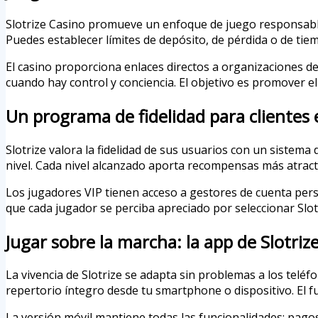
Slotrize Casino promueve un enfoque de juego responsable.
Puedes establecer límites de depósito, de pérdida o de ti
El casino proporciona enlaces directos a organizaciones de
cuando hay control y conciencia. El objetivo es promover e
Un programa de fidelidad para clientes 
Slotrize valora la fidelidad de sus usuarios con un sistem
nivel. Cada nivel alcanzado aporta recompensas más atract
Los jugadores VIP tienen acceso a gestores de cuenta perso
que cada jugador se perciba apreciado por seleccionar Slo
Jugar sobre la marcha: la app de Slotriz
La vivencia de Slotrize se adapta sin problemas a los teléfo
repertorio íntegro desde tu smartphone o dispositivo. El fu
La versión móvil mantiene todas las funcionalidades: pagos, 