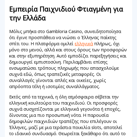
Εμπειρία Παιχνιδιού Φτιαγμένη για
την Ελλάδα
Μόλις μπήκα στο Gambloria Casino, συνειδητοποίησα
ότι έγινε προσπάθεια να νιώσει ο Έλληνας παίκτης
σπίτι του. Η πλατφόρμα ομιλεί
ελληνικά
πλήρως, όχι
μόνο στο μενού, αλλά και στους όρους των προσφορών
και στην εξυπηρέτηση. Αυτό εμποδίζει παρεξηγήσεις και
δημιουργεί εμπιστοσύνη. Περιλαμβάνει επίσης
ενσωματώσει τρόπους πληρωμής που απασχολούμε
συχνά εδώ, όπως τραπεζικές μεταφορές. Οι
συναλλαγές γίνονται απλές και οικείες, χωρίς
απρόοπτα τέλη ή ισοτιμίες συναλλάγματος.
Εκτός από τα τεχνικά, η όλη ατμόσφαιρα σέβεται την
ελληνική κουλτούρα του παιχνιδιού. Οι προσφορές
συχνά συσχετίζονται με ελληνικά γεγονότα ή εποχές,
δίνοντας μια πιο προσωπική νότα. Η παρουσία
δημοφιλών παιχνιδιών τραπέζης που επιλέγουν οι
Έλληνες, μαζί με μια τεράστια ποικιλία slots, αποτελεί
το ιδανικό συνδυασμό. Θεωρείται ξεκάθαρο ότι αυτό το