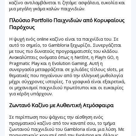
καζίνο αντιλαμβάνεται τι ζητάμε: ασφάλεια, ευκολία και
μια μεγάλη γκάμα καλών παιχνιδιών.
Πλούσιο Portfolio Παιχνιδιών από Κορυφαίους
Παρόχους
Η ψυχή ενός online καζίνο είναι τα παιχνίδια του. Σε
αυτό το σημείο, το Gambloria ξεχωρίζει. Συνεργάζεται
με τους πιο δυνατούς προγραμματιστές του κλάδου.
Ανακαλύπτεις ονόματα όπως η NetEnt, η Play’n GO, η
Pragmatic Play και η Evolution Gaming. Αυτή η
συνεργασία μεταφράζεται σε χιλιάδες τίτλους slots, με
θεματικές που πηγαίνουν από την ελληνική μυθολογία
μέχρι σύγχρονες ιστορίες. Τα γραφικά είναι εξαιρετικά,
οι μηχανισμοί παιχνιδιού πρωτότυποι και οι ευκαιρίες
για κέρδη υπάρχουν.
Ζωντανό Καζίνο με Αυθεντική Ατμόσφαιρα
Σε περίπτωση που ψάχνεις την αίσθηση ενός
πραγματικού καζίνο από τον καναπέ σου, το τμήμα
ζωντανού παιχνιδιού του Gambloria είναι μια λύση. Με
πραγματικούς κρουπιέ από την Evolution και άλλους