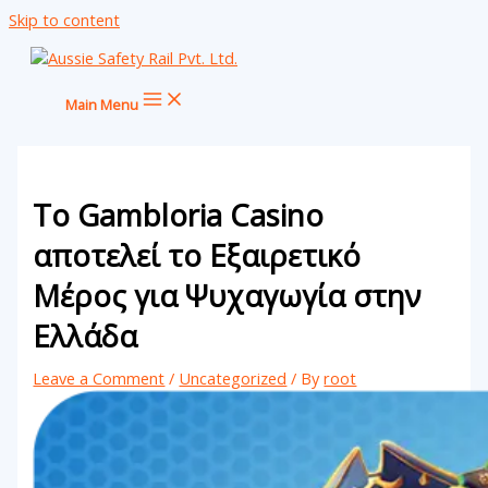
Skip to content
Main Menu
Το Gambloria Casino
αποτελεί το Εξαιρετικό
Μέρος για Ψυχαγωγία στην
Ελλάδα
Leave a Comment
/
Uncategorized
/ By
root