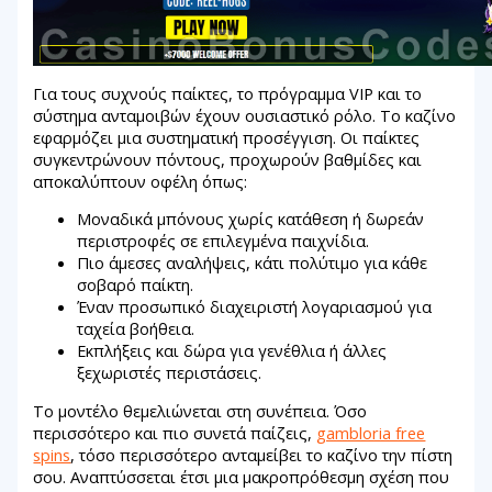
Για τους συχνούς παίκτες, το πρόγραμμα VIP και το
σύστημα ανταμοιβών έχουν ουσιαστικό ρόλο. Το καζίνο
εφαρμόζει μια συστηματική προσέγγιση. Οι παίκτες
συγκεντρώνουν πόντους, προχωρούν βαθμίδες και
αποκαλύπτουν οφέλη όπως:
Μοναδικά μπόνους χωρίς κατάθεση ή δωρεάν
περιστροφές σε επιλεγμένα παιχνίδια.
Πιο άμεσες αναλήψεις, κάτι πολύτιμο για κάθε
σοβαρό παίκτη.
Έναν προσωπικό διαχειριστή λογαριασμού για
ταχεία βοήθεια.
Εκπλήξεις και δώρα για γενέθλια ή άλλες
ξεχωριστές περιστάσεις.
Το μοντέλο θεμελιώνεται στη συνέπεια. Όσο
περισσότερο και πιο συνετά παίζεις,
gambloria free
spins
, τόσο περισσότερο ανταμείβει το καζίνο την πίστη
σου. Αναπτύσσεται έτσι μια μακροπρόθεσμη σχέση που