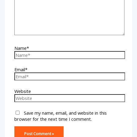
Name*
Email*
Website
Save my name, email, and website in this
browser for the next time I comment.