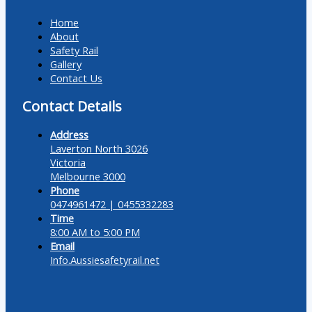
Home
About
Safety Rail
Gallery
Contact Us
Contact Details
Address
Laverton North 3026
Victoria
Melbourne 3000
Phone
0474961472 | 0455332283
Time
8:00 AM to 5:00 PM
Email
Info.Aussiesafetyrail.net