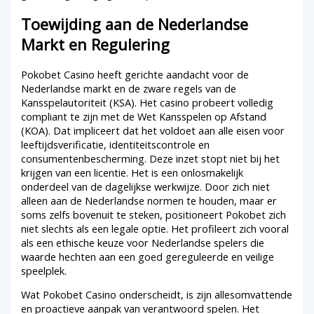
Toewijding aan de Nederlandse
Markt en Regulering
Pokobet Casino heeft gerichte aandacht voor de
Nederlandse markt en de zware regels van de
Kansspelautoriteit (KSA). Het casino probeert volledig
compliant te zijn met de Wet Kansspelen op Afstand
(KOA). Dat impliceert dat het voldoet aan alle eisen voor
leeftijdsverificatie, identiteitscontrole en
consumentenbescherming. Deze inzet stopt niet bij het
krijgen van een licentie. Het is een onlosmakelijk
onderdeel van de dagelijkse werkwijze. Door zich niet
alleen aan de Nederlandse normen te houden, maar er
soms zelfs bovenuit te steken, positioneert Pokobet zich
niet slechts als een legale optie. Het profileert zich vooral
als een ethische keuze voor Nederlandse spelers die
waarde hechten aan een goed gereguleerde en veilige
speelplek.
Wat Pokobet Casino onderscheidt, is zijn allesomvattende
en proactieve aanpak van verantwoord spelen. Het