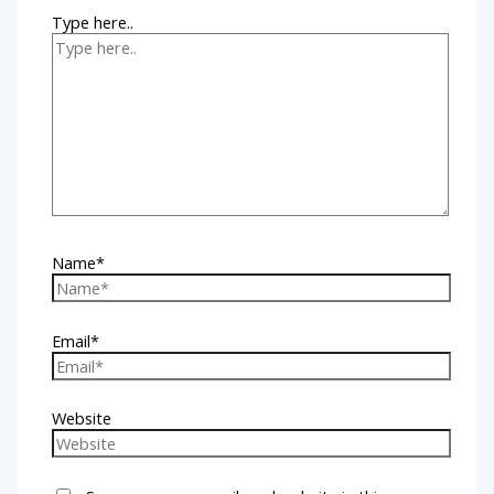
Type here..
Name*
Email*
Website