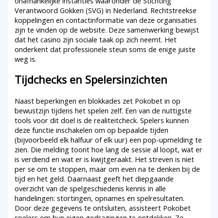
onafhankelijke instanties waaronder de Stichting
Verantwoord Gokken (SVG) in Nederland. Rechtstreekse
koppelingen en contactinformatie van deze organisaties
zijn te vinden op de website. Deze samenwerking bewijst
dat het casino zijn sociale taak op zich neemt. Het
onderkent dat professionele steun soms de enige juiste
weg is.
Tijdchecks en Spelersinzichten
Naast beperkingen en blokkades zet Pokobet in op
bewustzijn tijdens het spelen zelf. Een van de nuttigste
tools voor dit doel is de realiteitcheck. Spelers kunnen
deze functie inschakelen om op bepaalde tijden
(bijvoorbeeld elk halfuur of elk uur) een pop-upmelding te
zien. Die melding toont hoe lang de sessie al loopt, wat er
is verdiend en wat er is kwijtgeraakt. Het streven is niet
per se om te stoppen, maar om even na te denken bij de
tijd en het geld. Daarnaast geeft het diepgaande
overzicht van de spelgeschiedenis kennis in alle
handelingen: stortingen, opnames en spelresultaten.
Door deze gegevens te ontsluiten, assisteert Pokobet
spelers om hun eigen gedragingen te ontdekken. Zo