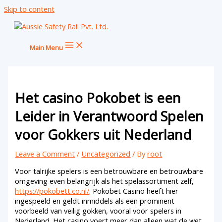
Skip to content
Main Menu
Het casino Pokobet is een
Leider in Verantwoord Spelen
voor Gokkers uit Nederland
Leave a Comment
/
Uncategorized
/ By
root
Voor talrijke spelers is een betrouwbare en betrouwbare
omgeving even belangrijk als het spelassortiment zelf,
https://pokobett.co.nl/
. Pokobet Casino heeft hier
ingespeeld en geldt inmiddels als een prominent
voorbeeld van veilig gokken, vooral voor spelers in
Nederland. Het casino voert meer dan alleen wat de wet