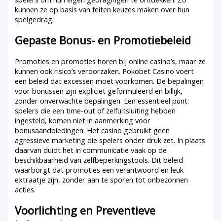
kunnen ze op basis van feiten keuzes maken over hun
spelgedrag.
Gepaste Bonus- en Promotiebeleid
Promoties en promoties horen bij online casino’s, maar ze
kunnen ook risico’s veroorzaken. Pokobet Casino voert
een beleid dat excessen moet voorkomen. De bepalingen
voor bonussen zijn expliciet geformuleerd en billijk,
zonder onverwachte bepalingen. Een essentieel punt:
spelers die een time-out of zelfuitsluiting hebben
ingesteld, komen niet in aanmerking voor
bonusaandbiedingen. Het casino gebruikt geen
agressieve marketing die spelers onder druk zet. In plaats
daarvan duidt het in communicatie vaak op de
beschikbaarheid van zelfbeperkingstools. Dit beleid
waarborgt dat promoties een verantwoord en leuk
extraatje zijn, zonder aan te sporen tot onbezonnen
acties.
Voorlichting en Preventieve