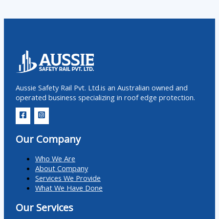
Aussie Safety Rail Pvt. Ltd.is an Australian owned and
operated business specializing in roof edge protection.
Our Company
Who We Are
About Company
Services We Provide
What We Have Done
Our Services