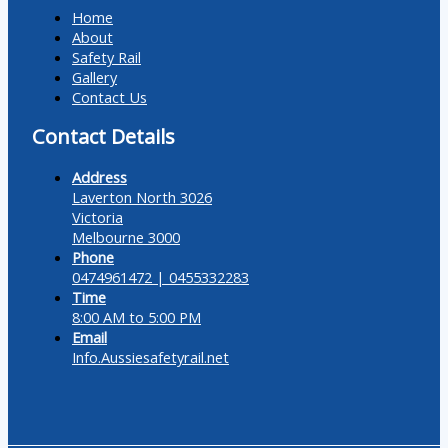
Home
About
Safety Rail
Gallery
Contact Us
Contact Details
Address
Laverton North 3026
Victoria
Melbourne 3000
Phone
0474961472 | 0455332283
Time
8:00 AM to 5:00 PM
Email
Info.Aussiesafetyrail.net