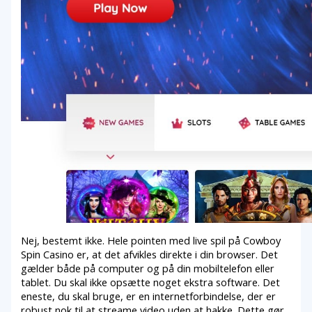
Nej, bestemt ikke. Hele pointen med live spil på Cowboy
Spin Casino er, at det afvikles direkte i din browser. Det
gælder både på computer og på din mobiltelefon eller
tablet. Du skal ikke opsætte noget ekstra software. Det
eneste, du skal bruge, er en internetforbindelse, der er
robust nok til at streame video uden at hakke. Dette gør