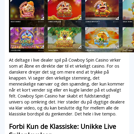
At deltage i live dealer spil på Cowboy Spin Casino virker
som at åbne en direkte dør til et virkeligt casino. For os
danskere drejer det sig om mere end at trykke på
knappen. Vi søger den virkelige stemning, det
menneskelige nærvær og den spænding, der kun kommer
når et kort vender sig eller en kugle lander på et udvalgt
felt. Cowboy Spin Casino har skabt et fuldstændigt
univers op omkring det. Her støder du på dygtige dealere
via klar video, og du kan beslutte dig for mellem alle de
klassiske bordspil du genkender. Det hele i live tempo.
Forbi Kun de Klassiske: Unikke Live