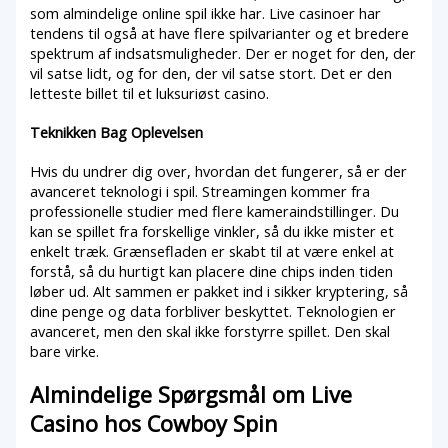
som almindelige online spil ikke har. Live casinoer har
tendens til også at have flere spilvarianter og et bredere
spektrum af indsatsmuligheder. Der er noget for den, der
vil satse lidt, og for den, der vil satse stort. Det er den
letteste billet til et luksuriøst casino.
Teknikken Bag Oplevelsen
Hvis du undrer dig over, hvordan det fungerer, så er der
avanceret teknologi i spil. Streamingen kommer fra
professionelle studier med flere kameraindstillinger. Du
kan se spillet fra forskellige vinkler, så du ikke mister et
enkelt træk. Grænsefladen er skabt til at være enkel at
forstå, så du hurtigt kan placere dine chips inden tiden
løber ud. Alt sammen er pakket ind i sikker kryptering, så
dine penge og data forbliver beskyttet. Teknologien er
avanceret, men den skal ikke forstyrre spillet. Den skal
bare virke.
Almindelige Spørgsmål om Live
Casino hos Cowboy Spin