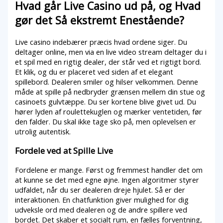
Hvad går Live Casino ud på, og Hvad
gør det Så ekstremt Enestående?
Live casino indebærer præcis hvad ordene siger. Du
deltager online, men via en live video stream deltager du i
et spil med en rigtig dealer, der står ved et rigtigt bord.
Et klik, og du er placeret ved siden af et elegant
spillebord. Dealeren smiler og hilser velkommen. Denne
måde at spille på nedbryder grænsen mellem din stue og
casinoets gulvtæppe. Du ser kortene blive givet ud. Du
hører lyden af roulettekuglen og mærker ventetiden, før
den falder. Du skal ikke tage sko på, men oplevelsen er
utrolig autentisk.
Fordele ved at Spille Live
Fordelene er mange. Først og fremmest handler det om
at kunne se det med egne øjne. Ingen algoritmer styrer
udfaldet, når du ser dealeren dreje hjulet. Så er der
interaktionen. En chatfunktion giver mulighed for dig
udveksle ord med dealeren og de andre spillere ved
bordet. Det skaber et socialt rum, en fælles forventning,