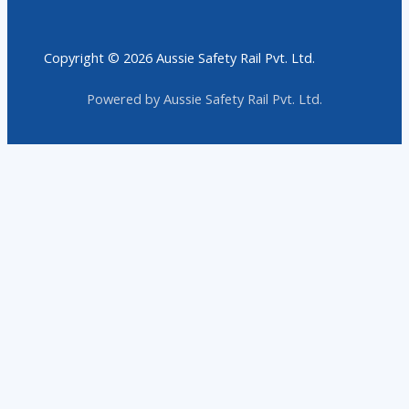
Copyright © 2026 Aussie Safety Rail Pvt. Ltd.
Powered by Aussie Safety Rail Pvt. Ltd.