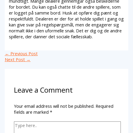
mundtligt. Mange dealere gennemgår også beskederne
for bordet. Du kan også chatte til de andre spillere, som
er logget på samme bord. Husk at opføre dig pænt og
respektfuldt. Dealeren er der for at holde spillet i gang og
kan give svar på regelspørgsmål, men de engagerer sig
normalt ikke i den uformelle snak. Det er dig og de andre
spillere, der danner det sociale fællesskab.
←
Previous Post
Next Post
→
Leave a Comment
Your email address will not be published.
Required
fields are marked
*