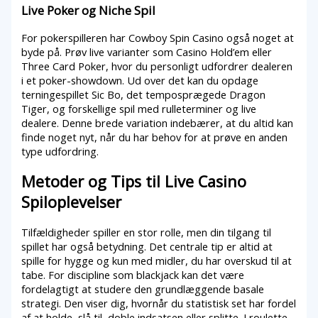
Live Poker og Niche Spil
For pokerspilleren har Cowboy Spin Casino også noget at
byde på. Prøv live varianter som Casino Hold’em eller
Three Card Poker, hvor du personligt udfordrer dealeren
i et poker-showdown. Ud over det kan du opdage
terningespillet Sic Bo, det temposprægede Dragon
Tiger, og forskellige spil med rulleterminer og live
dealere. Denne brede variation indebærer, at du altid kan
finde noget nyt, når du har behov for at prøve en anden
type udfordring.
Metoder og Tips til Live Casino
Spiloplevelser
Tilfældigheder spiller en stor rolle, men din tilgang til
spillet har også betydning. Det centrale tip er altid at
spille for hygge og kun med midler, du har overskud til at
tabe. For discipline som blackjack kan det være
fordelagtigt at studere den grundlæggende basale
strategi. Den viser dig, hvornår du statistisk set har fordel
af at holde, slå til, doble indsatsen eller splitte. I roulette