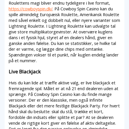
Roulettens magi bliver endnu tydeligere i live format,
https://cowboyspin.dk/
. På Cowboy Spin Casino kan du
spille almindelig Europæisk Roulette, Amerikansk Roulette
med såvel enkelt og dobbelt nul, eller nyere varianter som
Lightning Roulette. I Lightning Roulette kan udvalgte tal
give store multiplikatorgevinster. At overvære kuglens
dans i et fysisk hjul, styret af en dealers hånd, giver en
ganske anden følelse. Du kan se statistikker, se hvilke tal
der er varme, og lægge dine chips med omtanke.
Spændingen vokser til et punkt, når kuglen endelig lander
på et nummer.
Live Blackjack
Hvis du kan lide at træffe aktive valg, er live blackjack et
fremragende spil. Målet er at nå 21 end dealeren uden at
sprænge. På Cowboy Spin Casino kan du finde mange
versioner. Der er den klassiske, men også Infinite
Blackjack eller det mere festlige Blackjack Party. For hvert
hånd skal du beslutte: skal du stå, trække et kort,
fordoble din indsats eller splitte et par? At se dealeren
vende de rigtige kort giver en følelse af aktiv deltagelse.
Det er langt fra den passive oplevelse en almindelig