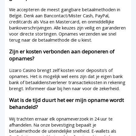
We accepteren de meest gangbare betaalmethoden in
België. Denk aan Bancontact/Mister Cash, PayPal,
creditcards als Visa en Mastercard, en onmiddellijke
bankoverschrijvingen. Alle keuzes zijn veilig en garanderen
voor directe stortingen. Opnames verzenden we snel
terug naar de betaalmethode die u kiest.
Zijn er kosten verbonden aan deponeren of
opnames?
Lizaro Casino brengt zelf kosten voor deposito’s of
opnames. Het is mogelijk wel eens zijn dat je eigen bank
bank of betaaldienstverlener transactiekosten in rekening
brengt. Informeer daar bij hen naar voor de zekerheid.
Wat is de tijd duurt het eer mijn opname wordt
behandeld?
Wij trachten ernaar elk opnameverzoek in 24 uur te
afhandelen. Na onze bevestiging bepaalt je
betaalmethode de uiteindelijke snelheid. E-wallets als