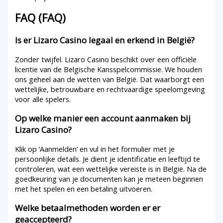
FAQ (FAQ)
Is er Lizaro Casino legaal en erkend in België?
Zonder twijfel. Lizaro Casino beschikt over een officiële
licentie van de Belgische Kansspelcommissie. We houden
ons geheel aan de wetten van België. Dat waarborgt een
wettelijke, betrouwbare en rechtvaardige speelomgeving
voor alle spelers.
Op welke manier een account aanmaken bij
Lizaro Casino?
Klik op ‘Aanmelden’ en vul in het formulier met je
persoonlijke details. Je dient je identificatie en leeftijd te
controleren, wat een wettelijke vereiste is in België. Na de
goedkeuring van je documenten kan je meteen beginnen
met het spelen en een betaling uitvoeren.
Welke betaalmethoden worden er er
geaccepteerd?