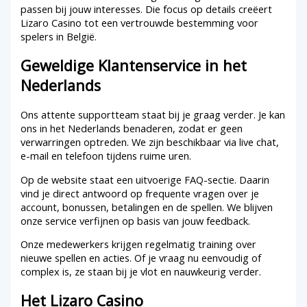
passen bij jouw interesses. Die focus op details creëert
Lizaro Casino tot een vertrouwde bestemming voor
spelers in België.
Geweldige Klantenservice in het
Nederlands
Ons attente supportteam staat bij je graag verder. Je kan
ons in het Nederlands benaderen, zodat er geen
verwarringen optreden. We zijn beschikbaar via live chat,
e-mail en telefoon tijdens ruime uren.
Op de website staat een uitvoerige FAQ-sectie. Daarin
vind je direct antwoord op frequente vragen over je
account, bonussen, betalingen en de spellen. We blijven
onze service verfijnen op basis van jouw feedback.
Onze medewerkers krijgen regelmatig training over
nieuwe spellen en acties. Of je vraag nu eenvoudig of
complex is, ze staan bij je vlot en nauwkeurig verder.
Het Lizaro Casino