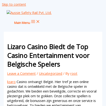
Skip to content
Main Menu
Lizaro Casino Biedt de Top
Casino Entertainment voor
Belgische Spelers
Leave a Comment
/
Uncategorized
/ By
root
lizaro
Casino ontvangt België. Hier tref je een online
casino dat is ontwikkeld met de Belgische speler in
gedachten. We bieden een beveiligde, correcte en vooral
plezierige plek om te gokken. Onze collectie spellen is
uitgebreid, de bonussen zijn generous en onze service is
betrouwbaar. Zo bieden we entertainment van