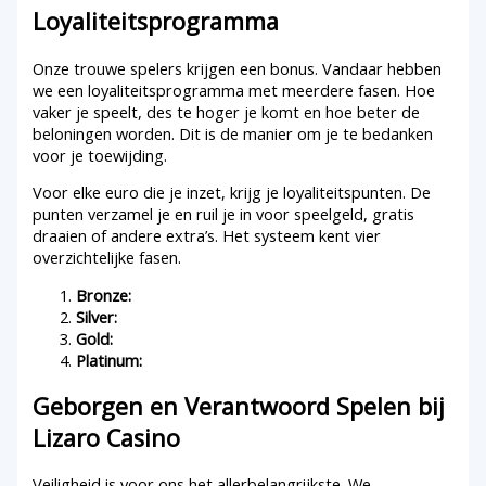
Loyaliteitsprogramma
Onze trouwe spelers krijgen een bonus. Vandaar hebben
we een loyaliteitsprogramma met meerdere fasen. Hoe
vaker je speelt, des te hoger je komt en hoe beter de
beloningen worden. Dit is de manier om je te bedanken
voor je toewijding.
Voor elke euro die je inzet, krijg je loyaliteitspunten. De
punten verzamel je en ruil je in voor speelgeld, gratis
draaien of andere extra’s. Het systeem kent vier
overzichtelijke fasen.
Bronze:
Silver:
Gold:
Platinum:
Geborgen en Verantwoord Spelen bij
Lizaro Casino
Veiligheid is voor ons het allerbelangrijkste. We