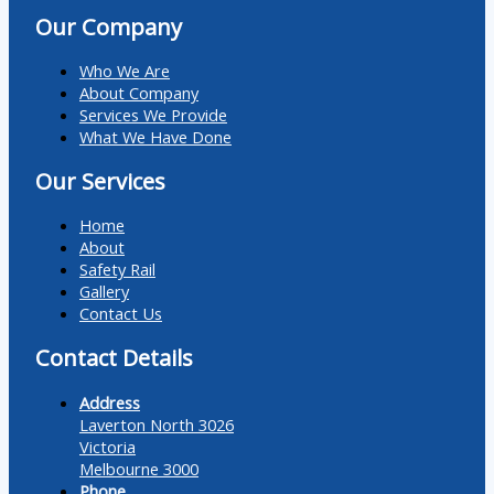
Our Company
Who We Are
About Company
Services We Provide
What We Have Done
Our Services
Home
About
Safety Rail
Gallery
Contact Us
Contact Details
Address
Laverton North 3026
Victoria
Melbourne 3000
Phone