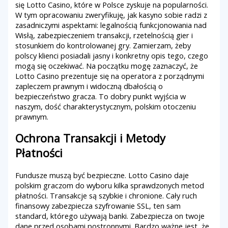
się Lotto Casino, które w Polsce zyskuje na popularności.
W tym opracowaniu zweryfikuję, jak kasyno sobie radzi z
zasadniczymi aspektami: legalnością funkcjonowania nad
Wisłą, zabezpieczeniem transakcji, rzetelnością gier i
stosunkiem do kontrolowanej gry. Zamierzam, żeby
polscy klienci posiadali jasny i konkretny opis tego, czego
mogą się oczekiwać. Na początku mogę zaznaczyć, że
Lotto Casino prezentuje się na operatora z porządnymi
zapleczem prawnym i widoczną dbałością o
bezpieczeństwo gracza. To dobry punkt wyjścia w
naszym, dość charakterystycznym, polskim otoczeniu
prawnym.
Ochrona Transakcji i Metody
Płatności
Fundusze muszą być bezpieczne. Lotto Casino daje
polskim graczom do wyboru kilka sprawdzonych metod
płatności. Transakcje są szybkie i chronione. Cały ruch
finansowy zabezpiecza szyfrowanie SSL, ten sam
standard, którego używają banki. Zabezpiecza on twoje
dane przed osobami postronnymi. Bardzo ważne jest, że