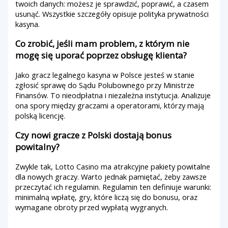
twoich danych: możesz je sprawdzić, poprawić, a czasem
usunąć. Wszystkie szczegóły opisuje polityka prywatności
kasyna.
Co zrobić, jeśli mam problem, z którym nie
mogę się uporać poprzez obsługę klienta?
Jako gracz legalnego kasyna w Polsce jesteś w stanie
zgłosić sprawę do Sądu Polubownego przy Ministrze
Finansów. To nieodpłatna i niezależna instytucja. Analizuje
ona spory między graczami a operatorami, którzy mają
polską licencję.
Czy nowi gracze z Polski dostają bonus
powitalny?
Zwykle tak, Lotto Casino ma atrakcyjne pakiety powitalne
dla nowych graczy. Warto jednak pamiętać, żeby zawsze
przeczytać ich regulamin. Regulamin ten definiuje warunki:
minimalną wpłatę, gry, które liczą się do bonusu, oraz
wymagane obroty przed wypłatą wygranych.