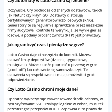
Czy automaty w Lotto Casino są rzetelne?
Oczywiście. Gry pochodzą od znanych dostawców, takich
jak NetEnt czy Play’n GO. Dostawcy ci stosują
certyfikowanych generatorów liczb losowych (RNG).
Generatory te są regularnie sprawdzane przez niezależne
firmy audytowe. Kontrole te weryfikują, że wyniki gier są
losowe, a podany procent zwrotu (RTP) jest prawdziwy.
Jak ograniczyć czas i pieniądze w grze?
Lotto Casino daje ci narzędzia do kontroli. Możesz
ustawić limity depozytów (dzienne, tygodniowe,
miesięczne). Możesz także poprosić o przerwę w grze
(„cool-off”) lub całkowicie się samowykluczyć. Te
ustawienia są respektowane i mają umożliwić ci grać
odpowiedzialnie.
Czy Lotto Casino chroni moje dane?
Operator wykorzystuje zaawansowane środki ochrony, w
tym szyfrowanie SSL. Działając legalnie w Polsce, musi też
przestrzegać przepisów RODO. Zapewnia ci to prawa do