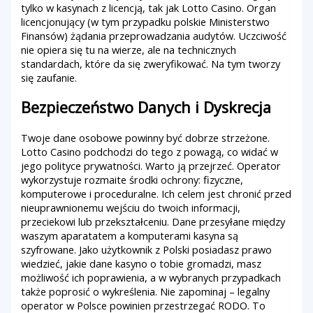
tylko w kasynach z licencją, tak jak Lotto Casino. Organ
licencjonujący (w tym przypadku polskie Ministerstwo
Finansów) żądania przeprowadzania audytów. Uczciwość
nie opiera się tu na wierze, ale na technicznych
standardach, które da się zweryfikować. Na tym tworzy
się zaufanie.
Bezpieczeństwo Danych i Dyskrecja
Twoje dane osobowe powinny być dobrze strzeżone.
Lotto Casino podchodzi do tego z powagą, co widać w
jego polityce prywatności. Warto ją przejrzeć. Operator
wykorzystuje rozmaite środki ochrony: fizyczne,
komputerowe i proceduralne. Ich celem jest chronić przed
nieuprawnionemu wejściu do twoich informacji,
przeciekowi lub przekształceniu. Dane przesyłane między
waszym aparatatem a komputerami kasyna są
szyfrowane. Jako użytkownik z Polski posiadasz prawo
wiedzieć, jakie dane kasyno o tobie gromadzi, masz
możliwość ich poprawienia, a w wybranych przypadkach
także poprosić o wykreślenia. Nie zapominaj – legalny
operator w Polsce powinien przestrzegać RODO. To