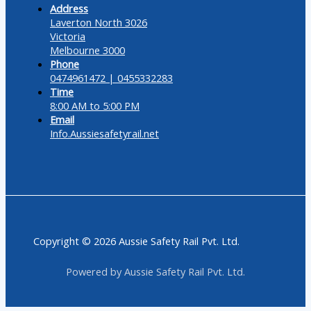
Address
Laverton North 3026
Victoria
Melbourne 3000
Phone
0474961472 | 0455332283
Time
8:00 AM to 5:00 PM
Email
Info.Aussiesafetyrail.net
Copyright © 2026 Aussie Safety Rail Pvt. Ltd.
Powered by Aussie Safety Rail Pvt. Ltd.