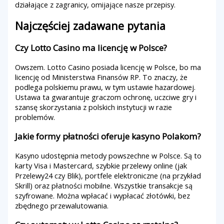
działające z zagranicy, omijające nasze przepisy.
Najczęściej zadawane pytania
Czy Lotto Casino ma licencję w Polsce?
Owszem. Lotto Casino posiada licencję w Polsce, bo ma
licencję od Ministerstwa Finansów RP. To znaczy, że
podlega polskiemu prawu, w tym ustawie hazardowej.
Ustawa ta gwarantuje graczom ochronę, uczciwe gry i
szansę skorzystania z polskich instytucji w razie
problemów.
Jakie formy płatności oferuje kasyno Polakom?
Kasyno udostępnia metody powszechne w Polsce. Są to
karty Visa i Mastercard, szybkie przelewy online (jak
Przelewy24 czy Blik), portfele elektroniczne (na przykład
Skrill) oraz płatności mobilne. Wszystkie transakcje są
szyfrowane. Można wpłacać i wypłacać złotówki, bez
zbędnego przewalutowania.