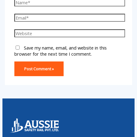
Save my name, email, and website in this
browser for the next time I comment.