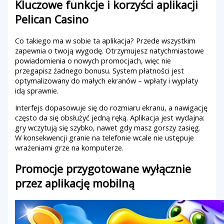
Kluczowe funkcje i korzyści aplikacji
Pelican Casino
Co takiego ma w sobie ta aplikacja? Przede wszystkim
zapewnia o twoją wygodę. Otrzymujesz natychmiastowe
powiadomienia o nowych promocjach, więc nie
przegapisz żadnego bonusu. System płatności jest
optymalizowany do małych ekranów – wpłaty i wypłaty
idą sprawnie.
Interfejs dopasowuje się do rozmiaru ekranu, a nawigację
często da się obsłużyć jedną ręką. Aplikacja jest wydajna:
gry wczytują się szybko, nawet gdy masz gorszy zasięg.
W konsekwencji granie na telefonie wcale nie ustępuje
wrażeniami grze na komputerze.
Promocje przygotowane wyłącznie
przez aplikację mobilną