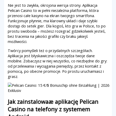
Nie jest to zwykła, okrojona wersja strony. Aplikacja
Pelican Casino to w pełni niezależna platforma, która
przenosi całe kasyno na ekran twojego smartfona.
Funkcjonuje płynnie, ma klarowny układ i daje szybki
dostęp do setek gier. Dla kogoś, kto gra w Polsce, to po
prostu swoboda – możesz rozegrać gdziekolwiek jesteś,
bez tracenia na jakości grafiki czy braku jakiejś
możliwości.
Twórcy pomyśleli też o przydatnych szczegółach.
Aplikacja jest błyskawiczna i oszczędza twoje dane
mobilne. Zobaczysz w niej wszystko, co niezbędne do gry:
od przelewania i wyciągania pieniędzy, przez kontakt z
pomocą, po obecne promocje. Po prostu uruchamiasz i
grasz.
Jak zainstalowaæ aplikację Pelican
Casino na telefony z systemem