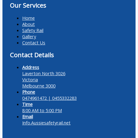
Our Services
Home
About
Safety Rail
Gallery
Contact Us
Contact Details
Address
Laverton North 3026
Victoria
Melbourne 3000
Phone
0474961472 | 0455332283
Time
8:00 AM to 5:00 PM
Email
Info.Aussiesafetyrail.net