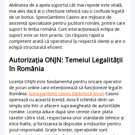
Abilitatea de a apela suportul cât mai repede este vitală,
mai ales dacă ai o chestiune tehnică sau o confuzie legată
de un bonus. SpinoGambino Casino are mijloace de
asistență specializate pentru jucătorii români, printre care
suport în limba română. Cum interacționează echipa de
suport este un test practic. Un răspuns rapid și
competent arată că operatorul își respectă clienții și are o
echipă structurată eficient.
Autorizația ONJN: Temeiul Legalității
în România
Licența ONJN este fundamentul pentru oricare operator
de jocuri online care intenționează să funcționeze legal în
România.
spinogambino casino bibliotecă jocuri
Casino
operează cu această licență. Asta îl schimbă dintr-un
simplu site într-o afacere supravegheată de autoritățile
române. Licența aduce după sine cerințe clare: plata
taxelor către stat, respectarea unor standarde tehnice și
etice înalte, și furnizarea la dispoziție a măsurilor pentru
jocul responsabil. Grație licenței, operațiunile sunt