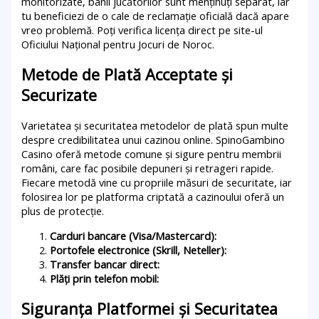
monitorizate, banii jucătorilor sunt menținuți separat, iar
tu beneficiezi de o cale de reclamație oficială dacă apare
vreo problemă. Poți verifica licența direct pe site-ul
Oficiului Național pentru Jocuri de Noroc.
Metode de Plată Acceptate și
Securizate
Varietatea și securitatea metodelor de plată spun multe
despre credibilitatea unui cazinou online. SpinoGambino
Casino oferă metode comune și sigure pentru membrii
români, care fac posibile depuneri și retrageri rapide.
Fiecare metodă vine cu propriile măsuri de securitate, iar
folosirea lor pe platforma criptată a cazinoului oferă un
plus de protecție.
Carduri bancare (Visa/Mastercard):
Portofele electronice (Skrill, Neteller):
Transfer bancar direct:
Plăți prin telefon mobil:
Siguranța Platformei și Securitatea