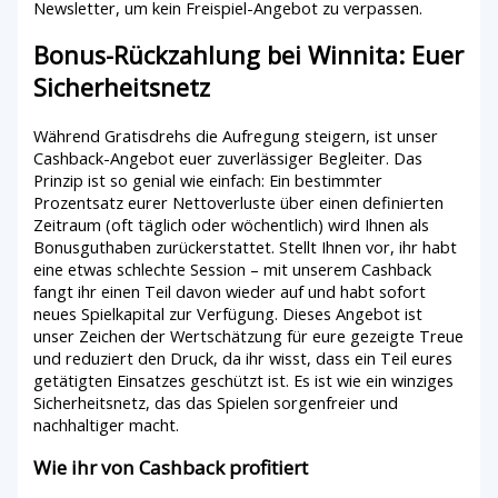
Newsletter, um kein Freispiel-Angebot zu verpassen.
Bonus-Rückzahlung bei Winnita: Euer
Sicherheitsnetz
Während Gratisdrehs die Aufregung steigern, ist unser
Cashback-Angebot euer zuverlässiger Begleiter. Das
Prinzip ist so genial wie einfach: Ein bestimmter
Prozentsatz eurer Nettoverluste über einen definierten
Zeitraum (oft täglich oder wöchentlich) wird Ihnen als
Bonusguthaben zurückerstattet. Stellt Ihnen vor, ihr habt
eine etwas schlechte Session – mit unserem Cashback
fangt ihr einen Teil davon wieder auf und habt sofort
neues Spielkapital zur Verfügung. Dieses Angebot ist
unser Zeichen der Wertschätzung für eure gezeigte Treue
und reduziert den Druck, da ihr wisst, dass ein Teil eures
getätigten Einsatzes geschützt ist. Es ist wie ein winziges
Sicherheitsnetz, das das Spielen sorgenfreier und
nachhaltiger macht.
Wie ihr von Cashback profitiert