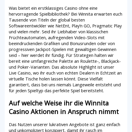
Was bietet ein erstklassiges Casino ohne eine
hervorragende Spielbibliothek? Bei Winnita erwarten euch
Tausende von Titeln der global besten
Softwareentwickler wie NetEnt, Play’n GO, Pragmatic Play
und vielen mehr. Seid ihr Liebhaber von klassischen
Früchteautomaten, aufregenden Video-Slots mit
beeindruckenden Grafiken und Bonusrunden oder von
progressiven Jackpot-Spielen mit gewaltigen Gewinnen
seid – hier werdet ihr fündig. Für Strategen halten wir
bereit eine umfangreiche Palette an Roulette-, Blackjack-
und Poker-Varianten. Das absolute Highlight ist unser
Live Casino, wo ihr euch von echten Dealern in Echtzeit an
virtuelle Tische holen lassen könnt. Diese Vielfalt
garantiert, dass bei uns niemals Langeweile entsteht und
für jeden Spieltyp das perfekte Spiel bereitsteht.
Auf welche Weise ihr die Winnita
Casino Aktionen in Anspruch nimmt
Das Nutzen unserer lukrativen Angebote ist ganz einfach
und unkompliziert konzipiert, damit ihr rasch im