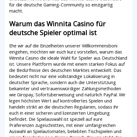
für die deutsche Gaming-Community so einzigartig
macht.
Warum das Winnita Casino für
deutsche Spieler optimal ist
Ehe wir auf die Einzelheiten unserer Willkommensboni
eingehen, möchten wir euch kurz vorstellen, warum das
Winnita Casino die ideale Wahl für Spieler aus Deutschland
ist. Unsere Plattform wurde mit einem starken Fokus auf
die Bedürfnisse des deutschen Marktes entwickelt. Das
bedeutet nicht nur eine vollständige Lokalisierung in
deutscher Sprache, sondern auch die Unterstützung
bekannter und vertrauenswürdiger Zahlungsmethoden
wie Giropay, Sofortüberweisung und natürlich PayPal. Wir
legen höchsten Wert auf kontrolliertes Spielen und
handeln strikt an die deutschen Regularien, sodass ihr
euch in einer sicheren und lizenzierten Umgebung
befindet. Die Spielauswahl ist speziell auf eure
Präferenzen zugeschnitten, mit einer umfangreichen
Auswahl an Spielautomaten, beliebten Tischspielen und