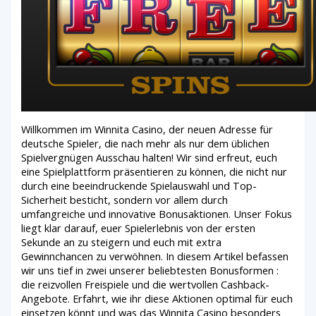
Willkommen im Winnita Casino, der neuen Adresse für
deutsche Spieler, die nach mehr als nur dem üblichen
Spielvergnügen Ausschau halten! Wir sind erfreut, euch
eine Spielplattform präsentieren zu können, die nicht nur
durch eine beeindruckende Spielauswahl und Top-
Sicherheit besticht, sondern vor allem durch
umfangreiche und innovative Bonusaktionen. Unser Fokus
liegt klar darauf, euer Spielerlebnis von der ersten
Sekunde an zu steigern und euch mit extra
Gewinnchancen zu verwöhnen. In diesem Artikel befassen
wir uns tief in zwei unserer beliebtesten Bonusformen :
die reizvollen Freispiele und die wertvollen Cashback-
Angebote. Erfahrt, wie ihr diese Aktionen optimal für euch
einsetzen könnt und was das Winnita Casino besonders