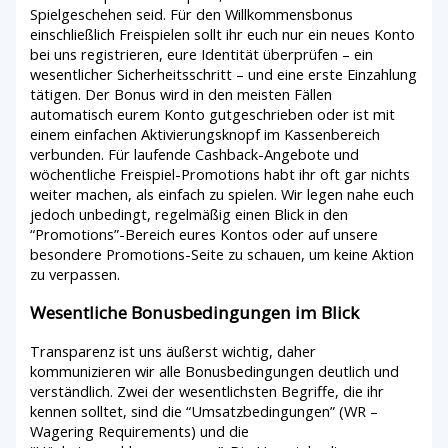
Spielgeschehen seid. Für den Willkommensbonus
einschließlich Freispielen sollt ihr euch nur ein neues Konto
bei uns registrieren, eure Identität überprüfen – ein
wesentlicher Sicherheitsschritt – und eine erste Einzahlung
tätigen. Der Bonus wird in den meisten Fällen
automatisch eurem Konto gutgeschrieben oder ist mit
einem einfachen Aktivierungsknopf im Kassenbereich
verbunden. Für laufende Cashback-Angebote und
wöchentliche Freispiel-Promotions habt ihr oft gar nichts
weiter machen, als einfach zu spielen. Wir legen nahe euch
jedoch unbedingt, regelmäßig einen Blick in den
“Promotions”-Bereich eures Kontos oder auf unsere
besondere Promotions-Seite zu schauen, um keine Aktion
zu verpassen.
Wesentliche Bonusbedingungen im Blick
Transparenz ist uns äußerst wichtig, daher
kommunizieren wir alle Bonusbedingungen deutlich und
verständlich. Zwei der wesentlichsten Begriffe, die ihr
kennen solltet, sind die “Umsatzbedingungen” (WR –
Wagering Requirements) und die