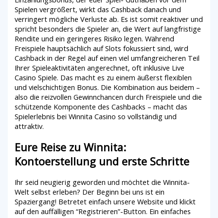
Spielen vergrößert, wirkt das Cashback danach und
verringert mögliche Verluste ab. Es ist somit reaktiver und
spricht besonders die Spieler an, die Wert auf langfristige
Rendite und ein geringeres Risiko legen. Während
Freispiele hauptsächlich auf Slots fokussiert sind, wird
Cashback in der Regel auf einen viel umfangreicheren Teil
Ihrer Spieleaktivitäten angerechnet, oft inklusive Live
Casino Spiele. Das macht es zu einem äußerst flexiblen
und vielschichtigen Bonus. Die Kombination aus beidem –
also die reizvollen Gewinnchancen durch Freispiele und die
schützende Komponente des Cashbacks – macht das
Spielerlebnis bei Winnita Casino so vollständig und
attraktiv.
Eure Reise zu Winnita:
Kontoerstellung und erste Schritte
Ihr seid neugierig geworden und möchtet die Winnita-
Welt selbst erleben? Der Beginn bei uns ist ein
Spaziergang! Betretet einfach unsere Website und klickt
auf den auffälligen “Registrieren”-Button. Ein einfaches