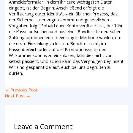
Anmeldeformular, in dem ihr eure wichtigsten Daten
eingebt, ist der Beginn. Anschließend erfolgt die
Verifizierung eurer Identität – ein üblicher Prozess, das
der Sicherheit aller zugutekommt und gesetzlichen
Vorgaben folgt. Sobald euer Konto verifiziert ist, dürft ihr
die Kasse aufsuchen und aus einer Bandbreite deutscher
Zahlungsoptionen eure bevorzugte Methode wählen, um
die erste Einzahlung zu leisten. Beachtet nicht, im
Kassenbereich oder auf der Promotionsseite den
Willkommensbonus zu einzulösen, falls dies nicht von
selbst passiert. Und schon kann das Vergnügen beginnen!
Wir sind gespannt darauf, euch bei uns begrüßen zu
dürfen.
←
Previous Post
Next Post
→
Leave a Comment