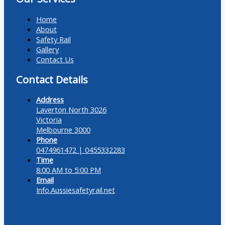
Home
About
Safety Rail
Gallery
Contact Us
Contact Details
Address
Laverton North 3026
Victoria
Melbourne 3000
Phone
0474961472 | 0455332283
Time
8:00 AM to 5:00 PM
Email
Info.Aussiesafetyrail.net