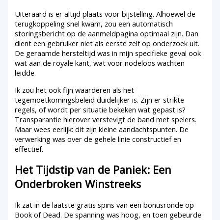
Uiteraard is er altijd plaats voor bijstelling. Alhoewel de
terugkoppeling snel kwam, zou een automatisch
storingsbericht op de aanmeldpagina optimaal zijn. Dan
dient een gebruiker niet als eerste zelf op onderzoek uit.
De geraamde hersteltijd was in mijn specifieke geval ook
wat aan de royale kant, wat voor nodeloos wachten
leidde.
Ik zou het ook fijn waarderen als het
tegemoetkomingsbeleid duidelijker is. Zijn er strikte
regels, of wordt per situatie bekeken wat gepast is?
Transparantie hierover verstevigt de band met spelers.
Maar wees eerlijk: dit zijn kleine aandachtspunten. De
verwerking was over de gehele linie constructief en
effectief.
Het Tijdstip van de Paniek: Een
Onderbroken Winstreeks
Ik zat in de laatste gratis spins van een bonusronde op
Book of Dead. De spanning was hoog, en toen gebeurde