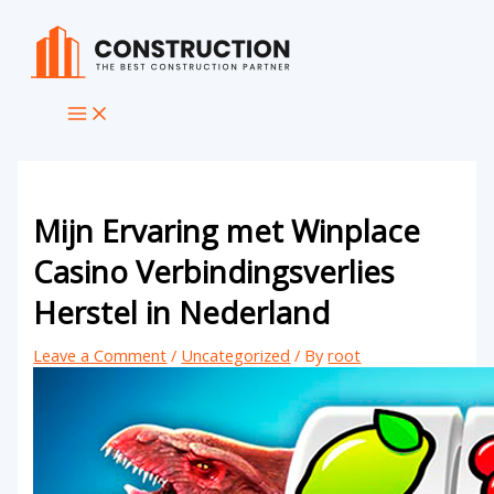
Main
Skip
Type
Name*
Email*
Website
Menu
to
here..
content
Mijn Ervaring met Winplace
Casino Verbindingsverlies
Herstel in Nederland
Leave a Comment
/
Uncategorized
/ By
root