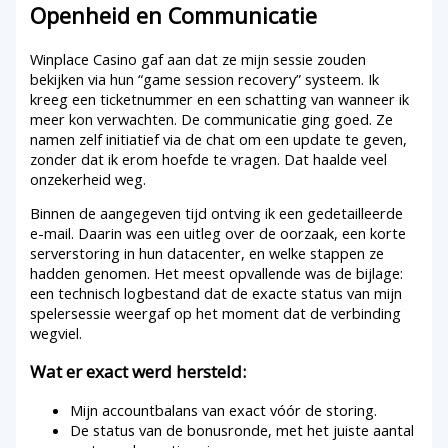
Openheid en Communicatie
Winplace Casino gaf aan dat ze mijn sessie zouden
bekijken via hun “game session recovery” systeem. Ik
kreeg een ticketnummer en een schatting van wanneer ik
meer kon verwachten. De communicatie ging goed. Ze
namen zelf initiatief via de chat om een update te geven,
zonder dat ik erom hoefde te vragen. Dat haalde veel
onzekerheid weg.
Binnen de aangegeven tijd ontving ik een gedetailleerde
e-mail. Daarin was een uitleg over de oorzaak, een korte
serverstoring in hun datacenter, en welke stappen ze
hadden genomen. Het meest opvallende was de bijlage:
een technisch logbestand dat de exacte status van mijn
spelersessie weergaf op het moment dat de verbinding
wegviel.
Wat er exact werd hersteld:
Mijn accountbalans van exact vóór de storing.
De status van de bonusronde, met het juiste aantal