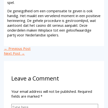
spel.
De geneigdheid om een compensatie te geven is ook
handig. Het maakt een vervelend moment in een positieve
herinnering. De gehele procedure is gestroomlijnd, wat
aantoont dat het casino dit serieus aanpakt. Deze
onderdelen maken Winplace tot een geloofwaardige
partij voor Nederlandse spelers.
←
Previous Post
Next Post
→
Leave a Comment
Your email address will not be published.
Required
fields are marked
*