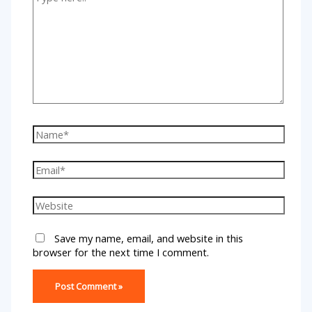
Save my name, email, and website in this
browser for the next time I comment.