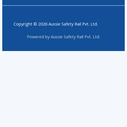
Copyright © 2026 Aussie Safety Rail Pvt. Ltd.
Powered by Aussie Safety Rail Pvt. Ltd.