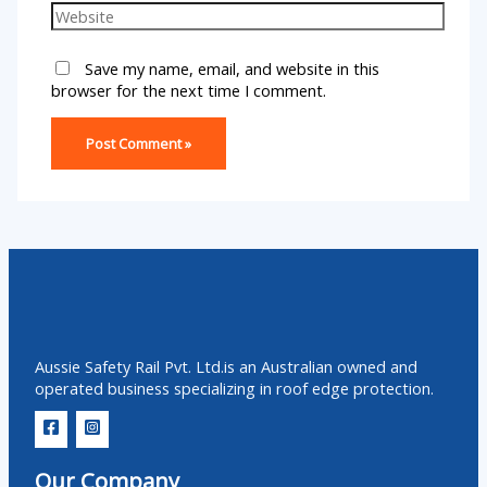
Save my name, email, and website in this
browser for the next time I comment.
Aussie Safety Rail Pvt. Ltd.is an Australian owned and
operated business specializing in roof edge protection.
Our Company