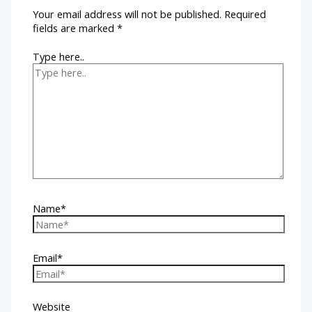
Your email address will not be published.
Required
fields are marked
*
Type here..
Name*
Email*
Website