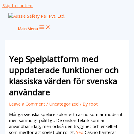
Skip to content
Main Menu
Yep Spelplattform med
uppdaterade funktioner och
klassiska värden för svenska
användare
Leave a Comment
/
Uncategorized
/ By
root
Många svenska spelare söker ett casino som är modernt
men samtidigt pålitligt. De önskar teknik som är
användbar idag, men också den trygghet och enkelhet
som medför att spelet blir roligt.
Yep
Casino hanterar