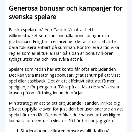
Generösa bonusar och kampanjer för
svenska spelare
Färska spelare på Yep Casino får oftast ett
välkomstpaket som kan innehålla bonuspengar och
gratissnurr. Enligt min erfarenhet det är smart att inte
bara fokusera enbart på summan. Kontrollera alltid vilka
regler som är aktuella. Här på sidan är bonusvillkoren
tydligt utskrivna och inte svåra att nå.
Spelare som redan har ett konto får ofta erbjudanden.
Det kan vara insättningsbonusar, gratissnurr på ett visst
spel eller cashback. Det är ett effektivt sätt att få mer
spelglädje för pengarna. Tänk på att läsa de småskrivna
kraven på omsättning innan du börjar.
Min strategi är att ta ett erbjudande i sänder. Inrikta dig
på att uppfylla kraven för just den bonusen snarare än att
spela här och där. Därmed ökar du chansen att verkligen
kunna ta ut eventuella vinster. Så här brukar jag göra:
Studera bonusvillkoren omsorgsfullt. Kolla på