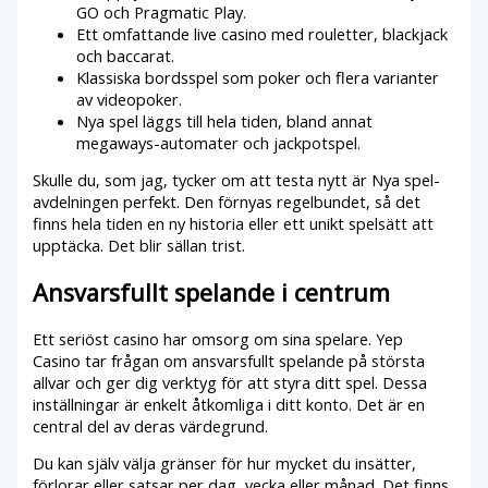
GO och Pragmatic Play.
Ett omfattande live casino med rouletter, blackjack
och baccarat.
Klassiska bordsspel som poker och flera varianter
av videopoker.
Nya spel läggs till hela tiden, bland annat
megaways-automater och jackpotspel.
Skulle du, som jag, tycker om att testa nytt är Nya spel-
avdelningen perfekt. Den förnyas regelbundet, så det
finns hela tiden en ny historia eller ett unikt spelsätt att
upptäcka. Det blir sällan trist.
Ansvarsfullt spelande i centrum
Ett seriöst casino har omsorg om sina spelare. Yep
Casino tar frågan om ansvarsfullt spelande på största
allvar och ger dig verktyg för att styra ditt spel. Dessa
inställningar är enkelt åtkomliga i ditt konto. Det är en
central del av deras värdegrund.
Du kan själv välja gränser för hur mycket du insätter,
förlorar eller satsar per dag, vecka eller månad. Det finns