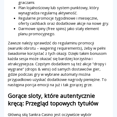
graczami.
Plan lojalnościowy lub system punktowy, który
wynagradza regularną aktywność.
Regularne promocje tygodniowe i miesięczne,
oferty cashback oraz dodatkowe akcje na nowe gry.
Darmowe spiny (free spins) jako stały element
planu promocyjnego.
Zawsze należy sprawdzić do regulaminu promocji
(warunki obrotu – wagering requirements), żeby w pełni
świadomie korzystać z tych okazji. Dzięki takim bonusom
każda sesja może okazać się bardziej korzystna i
atrakcyjniejsza. Częstym dodatkiem są też akcje “dropy i
wygrane” (drops & wins) od samych dostawców gier,
gdzie podczas gry w wybrane automaty można
przypadkowo uzyskać dodatkowe nagrody pieniężne. To
następna porcja emocji na już i tak gorącej grze.
Gorące sloty, które autentycznie
kręcą: Przegląd topowych tytułów
Główną siłą Sankra Casino jest oczywiście wybór