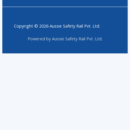
Copyright © 2026 Aussie Safety Rail Pvt. Ltd.
Powered by Aussie Safety Rail Pvt. Ltd.