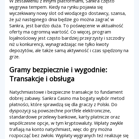
W zestawieniu z innymi platformami, Sankra często
wygrywa tempem. Kiedy na rynku pojawia się
wyczekiwany nowy slot od wiodącego dostawcy, szansa,
że już następnego dnia będzie go można zagrać w
Sankra, jest bardzo duża. To poświęcenie w aktualność
oferty ma ogromną wartość. Co więcej, program
lojalnościowy jest często bardziej przejrzysty i szczodry
niż u konkurencji, wynagradzając nie tylko kwoty
depozytów, ale także samą aktywność i czas spędzony na
grze.
Gramy bezpiecznie i wygodnie:
Transakcje i obsługa
Natychmiastowe i bezpieczne transakcje to fundament
dobrej zabawy. Sankra Casino ma bogaty wybór metod
płatności, które sprawdzą się dla graczy z Polski. Do
dyspozycji są powszechne portfele elektroniczne,
standardowe przelewy bankowe, karty płatnicze oraz
współczesne opcje, w tym kryptowaluty. Wpłaty zwykle
trafiają na konto natychmiast, więc do gry można
rozpocząć bez zwłoki. Wypłaty wygranych też realizuje się