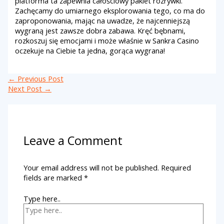
platforma ta zapewnia całościowy pakiet rozrywki.
Zachęcamy do umiarnego eksplorowania tego, co ma do
zaproponowania, mając na uwadze, że najcenniejszą
wygraną jest zawsze dobra zabawa. Kręć bębnami,
rozkoszuj się emocjami i może właśnie w Sankra Casino
oczekuje na Ciebie ta jedna, gorąca wygrana!
←
Previous Post
Next Post
→
Leave a Comment
Your email address will not be published.
Required
fields are marked
*
Type here..