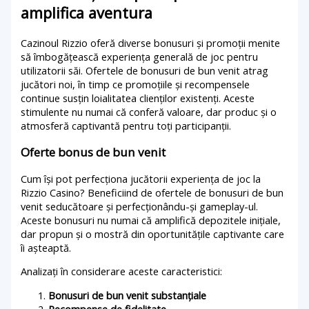
amplifica aventura
Cazinoul Rizzio oferă diverse bonusuri și promoții menite
să îmbogățească experiența generală de joc pentru
utilizatorii săi. Ofertele de bonusuri de bun venit atrag
jucători noi, în timp ce promoțiile și recompensele
continue susțin loialitatea clienților existenți. Aceste
stimulente nu numai că conferă valoare, dar produc și o
atmosferă captivantă pentru toți participanții.
Oferte bonus de bun venit
Cum își pot perfecționa jucătorii experiența de joc la
Rizzio Casino? Beneficiind de ofertele de bonusuri de bun
venit seducătoare și perfecționându-și gameplay-ul.
Aceste bonusuri nu numai că amplifică depozitele inițiale,
dar propun și o mostră din oportunitățile captivante care
îi așteaptă.
Analizați în considerare aceste caracteristici:
Bonusuri de bun venit substanțiale
Recompense de fidelitate