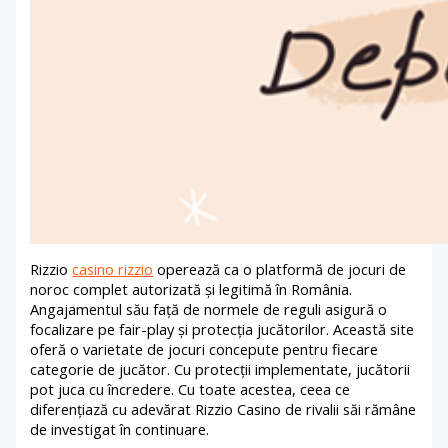
Rizzio
casino rizzio
operează ca o platformă de jocuri de
noroc complet autorizată și legitimă în România.
Angajamentul său față de normele de reguli asigură o
focalizare pe fair-play și protecția jucătorilor. Această site
oferă o varietate de jocuri concepute pentru fiecare
categorie de jucător. Cu protecții implementate, jucătorii
pot juca cu încredere. Cu toate acestea, ceea ce
diferențiază cu adevărat Rizzio Casino de rivalii săi rămâne
de investigat în continuare.