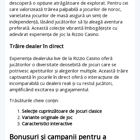
descoperă o opțiune atrăgătoare de explorat. Pentru cei
care valorizează trăirea palpabilă a jocurilor de noroc,
varietatea jocurilor de masă asigură un simț de
independență, lăsând jucătorilor să își aleagă aventura
preferată. Această colecție vibrantă îmbogățește cu
adevărat experiența de joc la Rizzio Casino.
Trăire dealer în direct
Experiența dealerului live de la Rizzio Casino oferă
jucătorilor o diversitate deosebită de jocuri care se
potrivesc apetiturilor și alegerilor multiple. Această trăire
captivantă în jocurile în direct oferă o interacțiune de
incomparabilă cu dealerii reali și cu restul jucători,
amplificând excitarea și angajamentul.
Trăsăturile cheie conțin:
Selecție cuprinzătoare de jocuri clasice
Variante originale de joc
Caracteristici interactive
Bonusuri și campanii pentru a