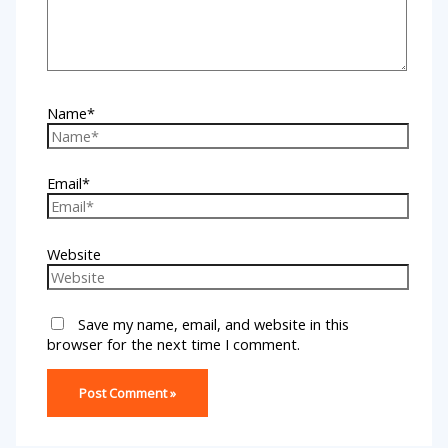
Name*
Email*
Website
Save my name, email, and website in this
browser for the next time I comment.