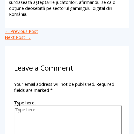
surclasează așteptările jucătorilor, afirmându-se ca o
opțiune deosebită pe sectorul gamingului digital din
România.
←
Previous Post
Next Post
→
Leave a Comment
Your email address will not be published.
Required
fields are marked
*
Type here..