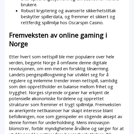
brukere.
Robust kryptering og avanserte sikkerhetstiltak
beskytter spillerdata, og fremmer et sikkert og
rettferdig spillmiljø hos Oscarspin Casino.
Fremveksten av online gaming i
Norge
Etter hvert som nettspill ble mer populære over hele
verden, begynte Norge å omfavne denne digitale
revolusjonen, om enn med en forsiktig tilnærming.
Landets pengespilllovgivning har utviklet seg for å
regulere og innlemme trender innen nettspill, samtidig
som den opprettholder en balanse mellom frihet og
trygghet. Norges styrende organer har erkjent de
potensielle økonomiske fordelene og opprettet
strukturer som fremmer et trygt spillmiljø. Fremveksten
av anerkjente nettkasinoer har skapt interesse blant
befolkningen, noe som gjenspeiler en stigende aksept av
denne formen for underholdning. Mens innovasjon
blomstrer, forblir myndighetene årvåkne og sørger for at