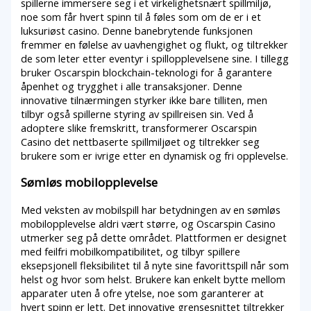
spillerne immersere seg i et virkelighetsnært spillmiljø,
noe som får hvert spinn til å føles som om de er i et
luksuriøst casino. Denne banebrytende funksjonen
fremmer en følelse av uavhengighet og flukt, og tiltrekker
de som leter etter eventyr i spillopplevelsene sine. I tillegg
bruker Oscarspin blockchain-teknologi for å garantere
åpenhet og trygghet i alle transaksjoner. Denne
innovative tilnærmingen styrker ikke bare tilliten, men
tilbyr også spillerne styring av spillreisen sin. Ved å
adoptere slike fremskritt, transformerer Oscarspin
Casino det nettbaserte spillmiljøet og tiltrekker seg
brukere som er ivrige etter en dynamisk og fri opplevelse.
Sømløs mobilopplevelse
Med veksten av mobilspill har betydningen av en sømløs
mobilopplevelse aldri vært større, og Oscarspin Casino
utmerker seg på dette området. Plattformen er designet
med feilfri mobilkompatibilitet, og tilbyr spillere
eksepsjonell fleksibilitet til å nyte sine favorittspill når som
helst og hvor som helst. Brukere kan enkelt bytte mellom
apparater uten å ofre ytelse, noe som garanterer at
hvert spinn er lett. Det innovative grensesnittet tiltrekker