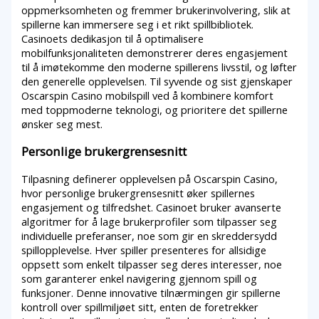
oppmerksomheten og fremmer brukerinvolvering, slik at
spillerne kan immersere seg i et rikt spillbibliotek.
Casinoets dedikasjon til å optimalisere
mobilfunksjonaliteten demonstrerer deres engasjement
til å imøtekomme den moderne spillerens livsstil, og løfter
den generelle opplevelsen. Til syvende og sist gjenskaper
Oscarspin Casino mobilspill ved å kombinere komfort
med toppmoderne teknologi, og prioritere det spillerne
ønsker seg mest.
Personlige brukergrensesnitt
Tilpasning definerer opplevelsen på Oscarspin Casino,
hvor personlige brukergrensesnitt øker spillernes
engasjement og tilfredshet. Casinoet bruker avanserte
algoritmer for å lage brukerprofiler som tilpasser seg
individuelle preferanser, noe som gir en skreddersydd
spillopplevelse. Hver spiller presenteres for allsidige
oppsett som enkelt tilpasser seg deres interesser, noe
som garanterer enkel navigering gjennom spill og
funksjoner. Denne innovative tilnærmingen gir spillerne
kontroll over spillmiljøet sitt, enten de foretrekker