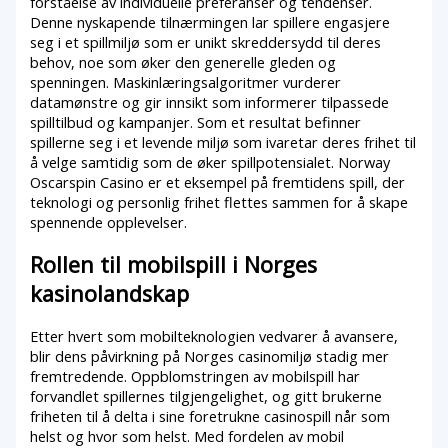
forståelse av individuelle preferanser og tendenser.
Denne nyskapende tilnærmingen lar spillere engasjere
seg i et spillmiljø som er unikt skreddersydd til deres
behov, noe som øker den generelle gleden og
spenningen. Maskinlæringsalgoritmer vurderer
datamønstre og gir innsikt som informerer tilpassede
spilltilbud og kampanjer. Som et resultat befinner
spillerne seg i et levende miljø som ivaretar deres frihet til
å velge samtidig som de øker spillpotensialet. Norway
Oscarspin Casino er et eksempel på fremtidens spill, der
teknologi og personlig frihet flettes sammen for å skape
spennende opplevelser.
Rollen til mobilspill i Norges
kasinolandskap
Etter hvert som mobilteknologien vedvarer å avansere,
blir dens påvirkning på Norges casinomiljø stadig mer
fremtredende. Oppblomstringen av mobilspill har
forvandlet spillernes tilgjengelighet, og gitt brukerne
friheten til å delta i sine foretrukne casinospill når som
helst og hvor som helst. Med fordelen av mobil