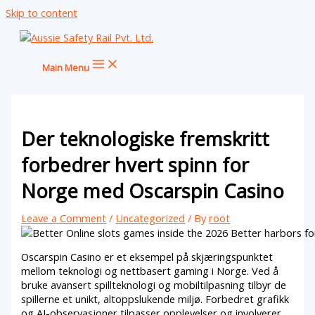
Skip to content
Main Menu
Der teknologiske fremskritt
forbedrer hvert spinn for
Norge med Oscarspin Casino
Leave a Comment
/
Uncategorized
/ By
root
Oscarspin Casino er et eksempel på skjæringspunktet
mellom teknologi og nettbasert gaming i Norge. Ved å
bruke avansert spillteknologi og mobiltilpasning tilbyr de
spillerne et unikt, altoppslukende miljø. Forbedret grafikk
og AI-observasjoner tilpasser opplevelser og involverer