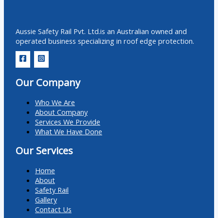
Aussie Safety Rail Pvt. Ltd.is an Australian owned and
operated business specializing in roof edge protection.
Our Company
Who We Are
About Company
Services We Provide
What We Have Done
Our Services
Home
About
Safety Rail
Gallery
Contact Us